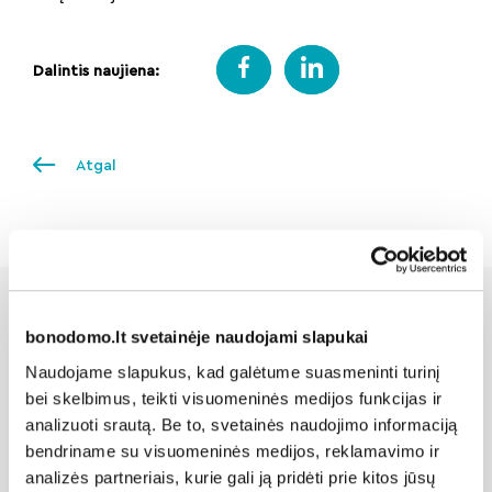
Dalintis naujiena:
Atgal
bonodomo.lt svetainėje naudojami slapukai
Susijusios naujienos
Naudojame slapukus, kad galėtume suasmeninti turinį
bei skelbimus, teikti visuomeninės medijos funkcijas ir
analizuoti srautą. Be to, svetainės naudojimo informaciją
bendriname su visuomeninės medijos, reklamavimo ir
analizės partneriais, kurie gali ją pridėti prie kitos jūsų