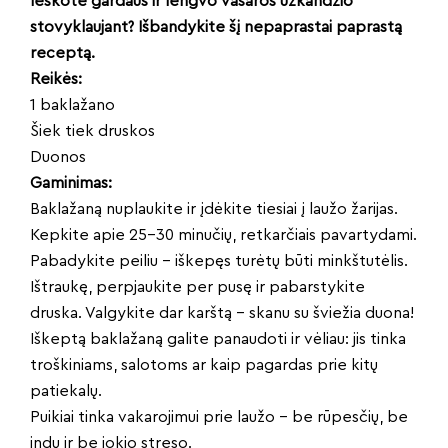
Ieškote gardaus ir lengvo vasaros užkandžio
stovyklaujant? Išbandykite šį nepaprastai paprastą
receptą.
Reikės:
1 baklažano
Šiek tiek druskos
Duonos
Gaminimas:
Baklažaną nuplaukite ir įdėkite tiesiai į laužo žarijas.
Kepkite apie 25–30 minučių, retkarčiais pavartydami.
Pabadykite peiliu – iškepęs turėtų būti minkštutėlis.
Ištraukę, perpjaukite per pusę ir pabarstykite
druska. Valgykite dar karštą – skanu su šviežia duona!
Iškeptą baklažaną galite panaudoti ir vėliau: jis tinka
troškiniams, salotoms ar kaip pagardas prie kitų
patiekalų.
Puikiai tinka vakarojimui prie laužo – be rūpesčių, be
indų ir be jokio streso.