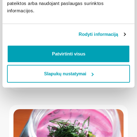
pateiktos arba naudojant paslaugas surinktos
informacijos.
Rodyti informaciją
" loading="lazy"/>
2026-08-03
Kalba Radviliškis
Patvirtinti visus
Netikėtas vasaros skonis: spagečiai su
mangais
Slapukų nustatymai
Plačiau