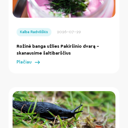
" loading="lazy"/>
2026-07-29
Kalba Radviliškis
Rožinė banga užlies Pakiršinio dvarą –
skanausime šaltibarščius
Plačiau