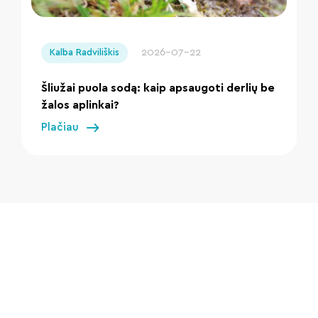
" loading="lazy"/>
2026-07-22
Kalba Radviliškis
Šliužai puola sodą: kaip apsaugoti derlių be
žalos aplinkai?
Plačiau