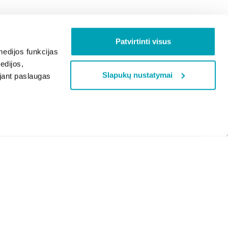
Patvirtinti visus
edijos funkcijas
edijos,
Slapukų nustatymai
ojant paslaugas