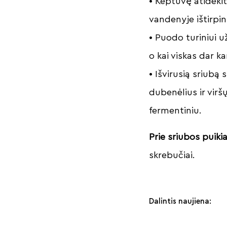
• Keptuvę atidėkit
vandenyje ištirpin
• Puodo turiniui u
o kai viskas dar ka
• Išvirusią sriubą
dubenėlius ir virš
fermentiniu.
Prie sriubos puikiai
skrebučiai.
Dalintis naujiena: