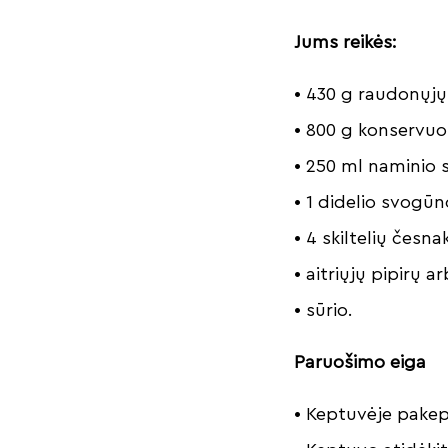
Jums reikės:
• 430 g raudonųjų
• 800 g konservu
• 250 ml naminio s
• 1 didelio svogūn
• 4 skiltelių česna
• aitriųjų pipirų a
• sūrio.
Paruošimo eiga
• Keptuvėje pakep