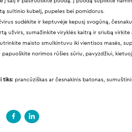
e į šalį ir pasiruoškite puodą. Į puodą supilkite namin
tą sultinio kubelį, pupeles bei pomidorus.
žvirus sudėkite ir keptuvėje kepusį svogūną, česnaku
rtą užvirs, sumažinkite viryklės kaitrą ir sriubą virkit
 sutrinkite maisto smulkintuvu iki vientisos masės, supi
ų papuoškite norimos rūšies sūriu, pavyzdžiui, kietuoj
 tiks:
prancūziškas ar česnakinis batonas, sumuštini