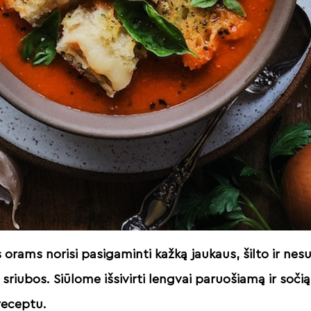
 orams norisi pasigaminti kažką jaukaus, šilto ir ne
 sriubos. Siūlome išsivirti lengvai paruošiamą ir soč
receptu.