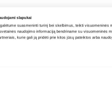
audojami slapukai
alėtume suasmeninti turinį bei skelbimus, teikti visuomeninės m
o, svetainės naudojimo informaciją bendriname su visuomeninės m
tneriais, kurie gali ją pridėti prie kitos jūsų pateiktos arba naud
Atsisiųskite aplikaciją: