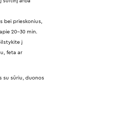
į sultinį arba
s bei prieskonius,
e apie 20–30 min.
lstykite į
u, feta ar
s su sūriu, duonos