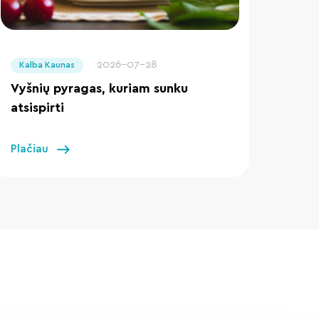
" loading="lazy"/>
2026-07-28
Kalba Kaunas
Vyšnių pyragas, kuriam sunku
atsispirti
Plačiau