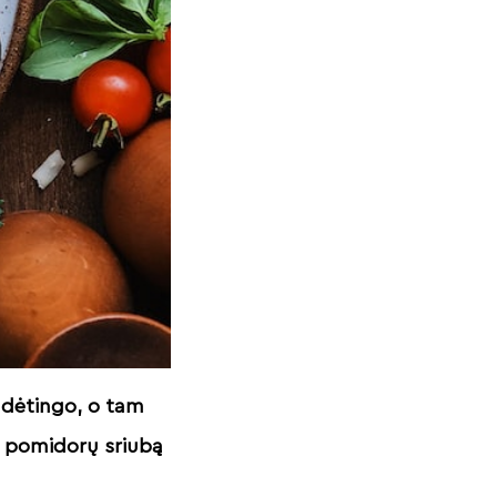
sudėtingo, o tam
ią pomidorų sriubą