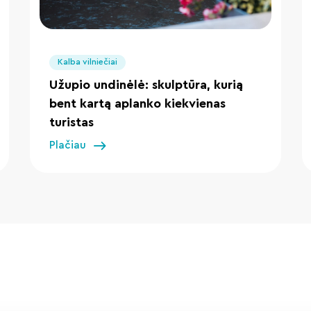
" loading="lazy"/>
Kalba vilniečiai
Užupio undinėlė: skulptūra, kurią
bent kartą aplanko kiekvienas
turistas
Plačiau