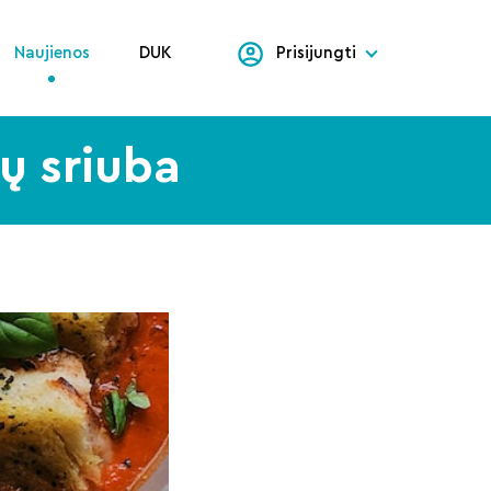
Naujienos
DUK
Prisijungti
ų sriuba