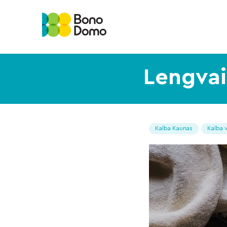
Lengvai
Kalba Kaunas
Kalba v