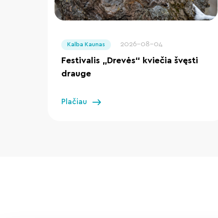
" loading="lazy"/>
2026-08-04
Kalba Kaunas
Festivalis „Drevės“ kviečia švęsti
drauge
Plačiau