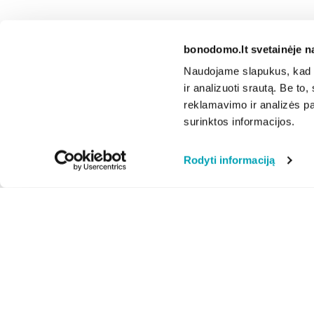
bonodomo.lt svetainėje n
Naudojame slapukus, kad g
ir analizuoti srautą. Be t
reklamavimo ir analizės par
surinktos informacijos.
Rodyti informaciją
Apie mus
Privatumo politika
Naujienos
Svetainės naudojimo