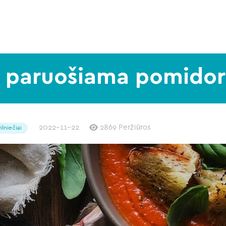
 paruošiama pomidor
2022-11-22
2869 Peržiūros
ilniečiai