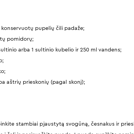
 konservuotų pupelių čili padaže;
otų pomidorų;
ultinio arba 1 sultinio kubelio ir 250 ml vandens;
o;
ko;
rba aštrių prieskonių (pagal skonį);
inkite stambiai pjaustytą svogūną, česnakus ir pries