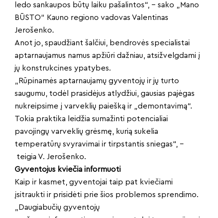
ledo sankaupos būtų laiku pašalintos“, – sako „Mano
BŪSTO“ Kauno regiono vadovas Valentinas
Jerošenko.
Anot jo, spaudžiant šalčiui, bendrovės specialistai
aptarnaujamus namus apžiūri dažniau, atsižvelgdami į
jų konstrukcines ypatybes.
„Rūpinamės aptarnaujamų gyventojų ir jų turto
saugumu, todėl prasidėjus atlydžiui, gausias pajėgas
nukreipsime į varveklių paiešką ir „demontavimą“.
Tokia praktika leidžia sumažinti potencialiai
pavojingų varveklių grėsmę, kurią sukelia
temperatūrų svyravimai ir tirpstantis sniegas“, –
teigia V. Jerošenko.
Gyventojus kviečia informuoti
Kaip ir kasmet, gyventojai taip pat kviečiami
įsitraukti ir prisidėti prie šios problemos sprendimo.
„Daugiabučių gyventojų