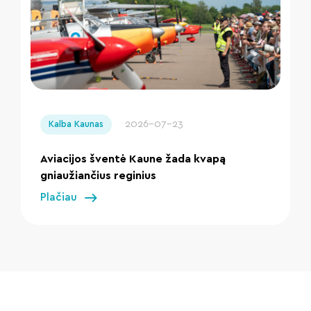
" loading="lazy"/>
2026-07-23
Kalba Kaunas
Aviacijos šventė Kaune žada kvapą
gniaužiančius reginius
Plačiau