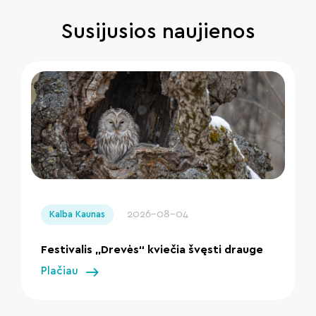
Susijusios naujienos
" loading="lazy"/>
2026-08-04
Kalba Kaunas
Festivalis „Drevės“ kviečia švęsti drauge
Plačiau