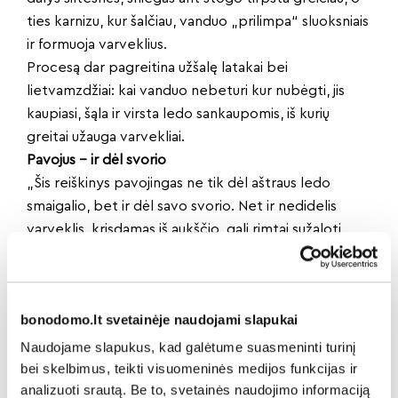
ties karnizu, kur šalčiau, vanduo „prilimpa“ sluoksniais
ir formuoja varveklius.
Procesą dar pagreitina užšalę latakai bei
lietvamzdžiai: kai vanduo nebeturi kur nubėgti, jis
kaupiasi, šąla ir virsta ledo sankaupomis, iš kurių
greitai užauga varvekliai.
Pavojus – ir dėl svorio
„Šis reiškinys pavojingas ne tik dėl aštraus ledo
smaigalio, bet ir dėl savo svorio. Net ir nedidelis
varveklis, krisdamas iš aukščio, gali rimtai sužaloti
praeivį – ledo sankaupos krenta staiga, be jokio
įspėjimo“, – sako V. Jerošenko.
Dėl to kyla reali grėsmė žmonių sveikatai, ypač
bonodomo.lt svetainėje naudojami slapukai
pėsčiųjų zonose prie įėjimų, laiptinių, takų palei
namus. Neretai nuo krentančio ledo nukenčia ir
Naudojame slapukus, kad galėtume suasmeninti turinį
bei skelbimus, teikti visuomeninės medijos funkcijas ir
turtas – apgadinti gali būti automobiliai, stogeliai,
analizuoti srautą. Be to, svetainės naudojimo informaciją
balkonų elementai, latakai, fasado apdaila.