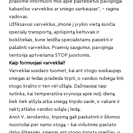
prašome informuoti mus apie pastebėtus pavojingai
kabančius varveklius ar sniego sankaupas“, – ragina
vadovas.
Užfiksavusi varveklius, įmonė į įvykio vietą siunčia
specialų transportą, aprūpintą keltuvais ir
bokšteliais, kurie leidžia specialistams pasiekti ir
pašalinti varveklius. Praeivių saugumui, pavojinga
teritorija aptveriama STOP juostomis.
Kaip formuojasi varvekliai?
Varvekliai susidaro tuomet, kai ant stogo susikaupęs
sniegas ar ledas pradeda tirpti, o vanduo nubėga link
stogo krašto ir ten vėl užšąla. Dažniausiai taip
nutinka, kai temperatūra svyruoja apie nulį: dieną
šiek tiek atšyla arba sniegą tirpdo saulė, o vakare ir
naktį atšalus vanduo sušąla į ledą.
Anot V. Jerošenko, tirpsmą gali paskatinti ir šilumos
nuostoliai per namo stogą – kai viršutinės pastato
dalys šiltesnės, sniegas ant stogo tirpsta greičiau, o