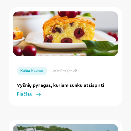
" loading="lazy"/>
2026-07-28
Kalba Kaunas
Vyšnių pyragas, kuriam sunku atsispirti
Plačiau