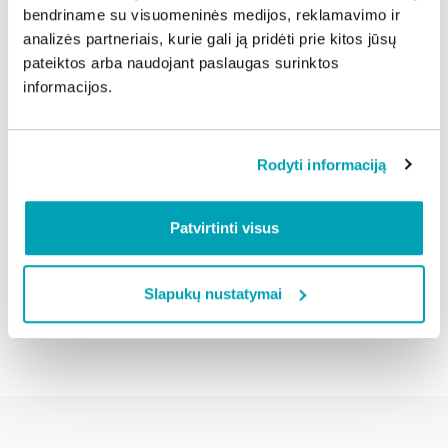
bendriname su visuomeninės medijos, reklamavimo ir
Be to, vanduo, tekėdamas nuo stogo, dažnai užšąla
analizės partneriais, kurie gali ją pridėti prie kitos jūsų
ant šaligatvių ir sudaro itin slidžias dangas, todėl
pateiktos arba naudojant paslaugas surinktos
padidėja ir paslydimų rizika.
informacijos.
Gyventojams, pastebėjusiems pavojingai kabančius
varveklius ar susidariusias sniego ir ledo sankaupas,
patariama nebandyti jų šalinti patiems.
Rodyti informaciją
Dalintis naujiena:
Patvirtinti visus
Slapukų nustatymai
Atgal