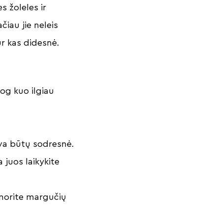
s žoleles ir
čiau jie neleis
ur kas didesnė.
jog kuo ilgiau
alva būtų sodresnė.
 juos laikykite
i norite margučių