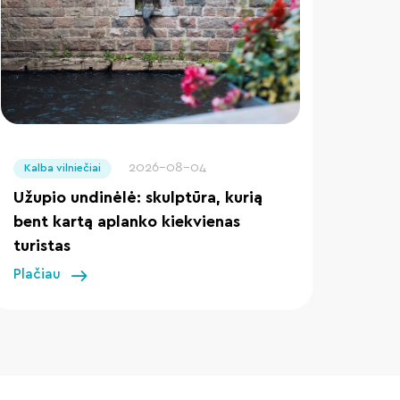
" loading="lazy"/>
2026-08-04
Kalba vilniečiai
Užupio undinėlė: skulptūra, kurią
bent kartą aplanko kiekvienas
turistas
Plačiau