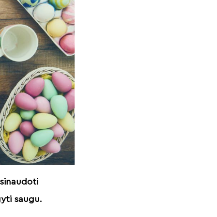
asinaudoti
gyti saugu.