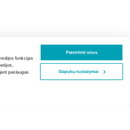
Patvirtinti visus
edijos funkcijas
edijos,
Slapukų nustatymai
ojant paslaugas