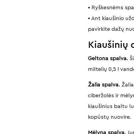
• Ryškesnėms spal
• Ant kiaušinio užd
pavirkite dažų nu
Kiaušinių 
Geltona spalva.
Ši
miltelių 0,5 l vand
Žalia spalva.
Žalia
ciberžolės ir mėly
kiaušinius baltu l
kopūstų nuovire.
Mėlyna spalva.
Ju