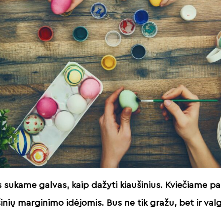
 sukame galvas, kaip dažyti kiaušinius. Kviečiame p
inių marginimo idėjomis. Bus ne tik gražu, bet ir val