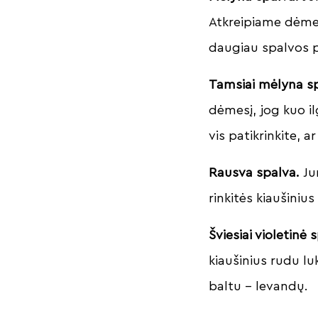
Atkreipiame dėmesį
daugiau spalvos p
Tamsiai mėlyna s
dėmesį, jog kuo il
vis patikrinkite, a
Rausva spalva.
Ju
rinkitės kiaušiniu
Šviesiai violetinė 
kiaušinius rudu lu
baltu – levandų.