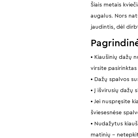
Šiais metais kvieč
augalus. Nors natū
jaudintis, dėl dir
Pagrindinė
• Kiaušinių dažų n
virsite pasirinkta
• Dažų spalvos su
• Į išvirusių dažų
• Jei nuspręsite k
šviesesnėse spalv
• Nudažytus kiauši
matinių – netepki