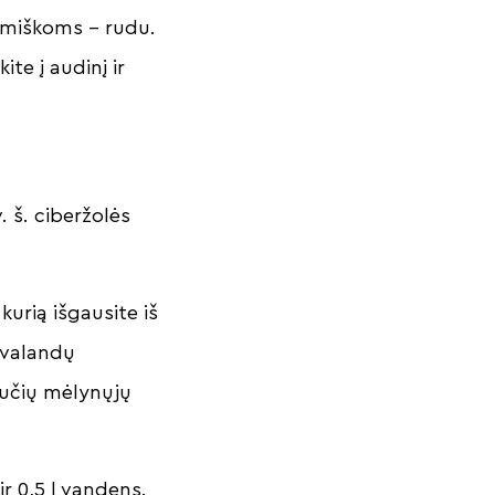
emiškoms – rudu.
ite į audinį ir
. š. ciberžolės
 kurią išgausite iš
ą valandų
inučių mėlynųjų
r 0,5 l vandens.