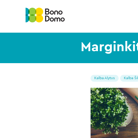
Marginkit
Kalba Alytus
Kalba Ši