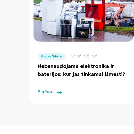
" loading="lazy"/>
2026-08-06
Kalba Šilutė
Nebenaudojama elektronika ir
baterijos: kur jas tinkamai išmesti?
Plačiau