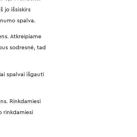
 jo išsiskirs
ynumo spalva.
dens. Atkreipiame
 bus sodresnė, tad
ai spalvai išgauti
ens. Rinkdamiesi
o rinkdamiesi