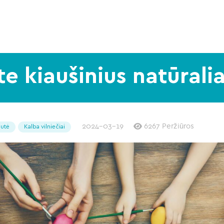
e kiaušinius natūrali
2024-03-19
6267 Peržiūros
lutė
Kalba vilniečiai