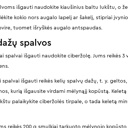
voms išgauti naudokite kiaušinius baltu lukštu, o ž
ėkite kokio nors augalo lapelį ar šakelį, stipriai įvyniok
ovire, tuomet išryškės augalo antspaudas.
dažų spalvos
ai spalvai išgauti naudokite ciberžolę. Jums reikės 3 v
ens.
i spalvai išgauti reikės kelių spalvų dažų, t. y. geltos,
nos, kurią išgausite virdami mėlynąjį kopūstą. Kelet
ukštu palaikykite ciberžolės tirpale, o tada keletą m
ms reikės 200 g smulkiai tarkuoto mėlynojo kopūsto i