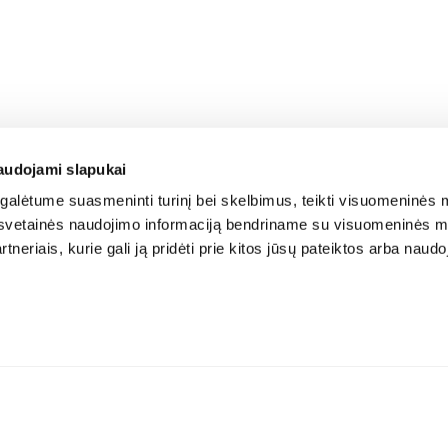
audojami slapukai
alėtume suasmeninti turinį bei skelbimus, teikti visuomeninės m
o, svetainės naudojimo informaciją bendriname su visuomeninės m
tneriais, kurie gali ją pridėti prie kitos jūsų pateiktos arba naud