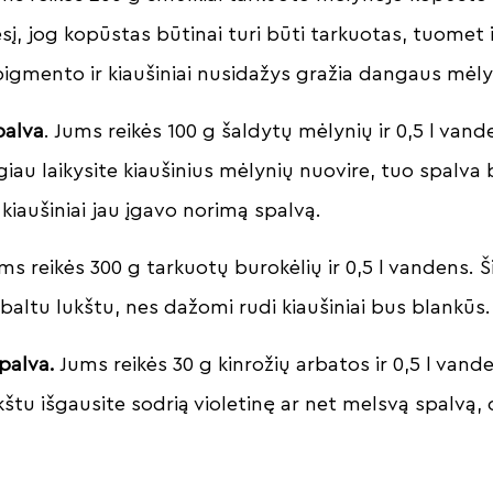
, jog kopūstas būtinai turi būti tarkuotas, tuomet iš
igmento ir kiaušiniai nusidažys gražia dangaus mėl
palva
. Jums reikės 100 g šaldytų mėlynių ir 0,5 l van
giau laikysite kiaušinius mėlynių nuovire, tuo spalva
r kiaušiniai jau įgavo norimą spalvą.
ms reikės 300 g tarkuotų burokėlių ir 0,5 l vandens. Ši
s baltu lukštu, nes dažomi rudi kiaušiniai bus blankūs.
spalva.
Jums reikės 30 g kinrožių arbatos ir 0,5 l vand
kštu išgausite sodrią violetinę ar net melsvą spalvą, 