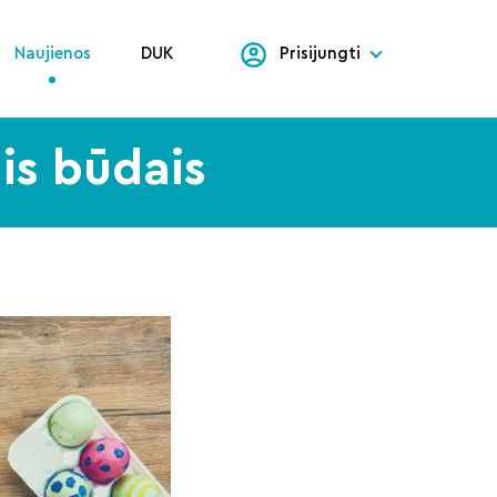
Naujienos
DUK
Prisijungti
ais būdais