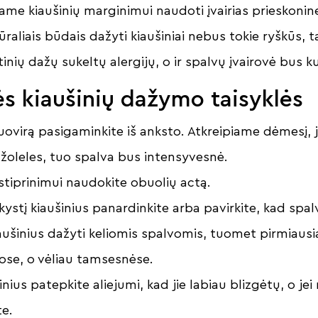
iame kiaušinių marginimui naudoti įvairias prieskonine
raliais būdais dažyti kiaušiniai nebus tokie ryškūs, ta
btinių dažų sukeltų alergijų, o ir spalvų įvairovė bus k
s kiaušinių dažymo taisyklės
uovirą pasigaminkite iš anksto. Atkreipiame dėmesį, 
s žoleles, tuo spalva bus intensyvesnė.
stiprinimui naudokite obuolių actą.
 skystį kiaušinius panardinkite arba pavirkite, kad sp
iaušinius dažyti keliomis spalvomis, tuomet pirmiausia
ose, o vėliau tamsesnėse.
nius patepkite aliejumi, kad jie labiau blizgėtų, o je
te.