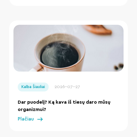
" loading="lazy"/>
2026-07-27
Kalba Šiauliai
Dar puodelį? Ką kava iš tiesų daro mūsų
organizmui?
Plačiau