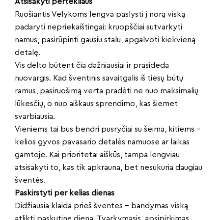
Atsisakyti pertekliaus
Ruošiantis Velykoms lengva paslysti į norą viską
padaryti nepriekaištingai: kruopščiai sutvarkyti
namus, pasirūpinti gausiu stalu, apgalvoti kiekvieną
detalę.
Vis dėlto būtent čia dažniausiai ir prasideda
nuovargis. Kad šventinis savaitgalis iš tiesų būtų
ramus, pasiruošimą verta pradėti ne nuo maksimalių
lūkesčių, o nuo aiškaus sprendimo, kas šiemet
svarbiausia.
Vieniems tai bus bendri pusryčiai su šeima, kitiems –
kelios gyvos pavasario detalės namuose ar laikas
gamtoje. Kai prioritetai aiškūs, tampa lengviau
atsisakyti to, kas tik apkrauna, bet nesukuria daugiau
šventės.
Paskirstyti per kelias dienas
Didžiausia klaida prieš šventes – bandymas viską
atlikti paskutinę dieną. Tvarkymasis, apsipirkimas,