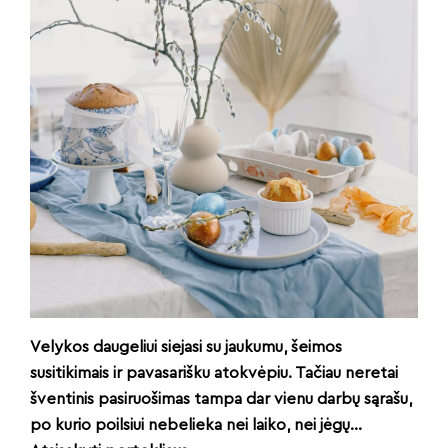
Velykos daugeliui siejasi su jaukumu, šeimos
susitikimais ir pavasarišku atokvėpiu. Tačiau neretai
šventinis pasiruošimas tampa dar vienu darbų sąrašu,
po kurio poilsiui nebelieka nei laiko, nei jėgų…