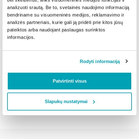
Ramus Velykų savaitgalis dažniausiai neprasideda
analizuoti srautą. Be to, svetainės naudojimo informaciją
tada, kai visi darbai jau baigti. Jis prasideda kur kas
bendriname su visuomeninės medijos, reklamavimo ir
anksčiau – nuo sprendimo šventę kurti taip, kad joje
analizės partneriais, kurie gali ją pridėti prie kitos jūsų
liktų vietos ne tik pasiruošimui, bet ir žmogui.
pateiktos arba naudojant paslaugas surinktos
Kai mažiau spaudžiame save viską padaryti idealiai,
informacijos.
Velykos natūraliai tampa šviesiu, paprastu ir
atgaivinančiu laiku.
Rodyti informaciją
Dalintis naujiena:
Patvirtinti visus
Atgal
Slapukų nustatymai