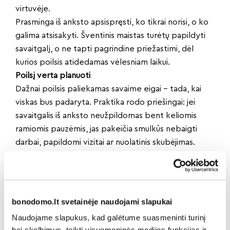
virtuvėje.
Prasminga iš anksto apsispręsti, ko tikrai norisi, o ko
galima atsisakyti. Šventinis maistas turėtų papildyti
savaitgalį, o ne tapti pagrindine priežastimi, dėl
kurios poilsis atidedamas vėlesniam laikui.
Poilsį verta planuoti
Dažnai poilsis paliekamas savaime eigai – tada, kai
viskas bus padaryta. Praktika rodo priešingai: jei
savaitgalis iš anksto neužpildomas bent keliomis
ramiomis pauzėmis, jas pakeičia smulkūs nebaigti
darbai, papildomi vizitai ar nuolatinis skubėjimas.
Todėl ruošiantis Velykoms verta suplanuoti ne tik tai,
ką reikės nuveikti, bet ir tai, kada bus laikas sustoti.
Kartais tai reiškia lėtesnius pusryčius, pasivaikščiojimą
lauke ar tiesiog vakarą be pareigų. Būtent tokios
bonodomo.lt svetainėje naudojami slapukai
akimirkos ir sukuria tikrą šventės jausmą.
Naudojame slapukus, kad galėtume suasmeninti turinį
Balansas prasideda nuo…
bei skelbimus, teikti visuomeninės medijos funkcijas ir