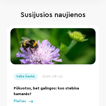
Susijusios naujienos
" loading="lazy"/>
2026-08-03
Kalba Šiauliai
Pūkuotos, bet galingos: kuo stebina
kamanės?
Plačiau