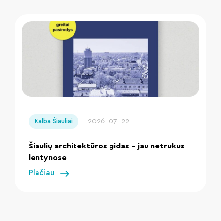
" loading="lazy"/>
2026-07-22
Kalba Šiauliai
Šiaulių architektūros gidas – jau netrukus
lentynose
Plačiau