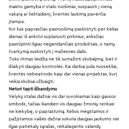
maisto gamyba ir stalo ruošimas, suspausti į vieną
vakarą ar šeštadienį, šventės laukimą paverčia
įtampa.
Kur kas paprasčiau pasiruošimą paskirstyti per kelias
dienas: iš anksto suplanuoti pirkinius, anksčiau
pasirūpinti ilgiau negendančiais produktais, o namų
tvarkymą suskirstyti į mažesnes dalis.
Toks ritmas leidžia ne tik sumažinti skubėjimą, bet ir
išlaikyti daugiau kontrolės. Kai darbai juda nuosekliai,
šventės nebeatrodo kaip dar vienas projektas, kurį
reikia skubiai užbaigti.
Neturi tapti išbandymu
Velykų stalas dažnai vis dar suvokiamas kaip gausos
simbolis, tačiau šiandien vis daugiau žmonių renkasi
ne kiekybę, o paprastumą. Kelios mėgstamos ir
pažįstamos vaišės dažnai sukuria daugiau jaukumo nei
ilgas patiekalų sąrašas, reikalaujantis valandų