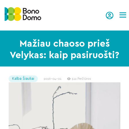
Tog
Mažiau chaoso prieš
Velykas: kaip pasiruošti?
Kalba Šiauliai
2026-04-01
512 Peržiūros