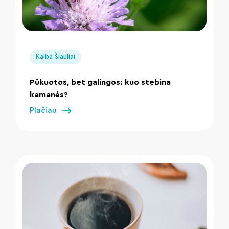
" loading="lazy"/>
Kalba Šiauliai
Pūkuotos, bet galingos: kuo stebina
kamanės?
Plačiau