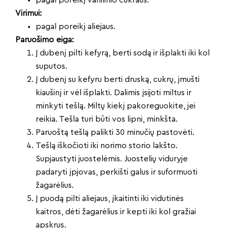
pagal poreikį vanilinio cukraus.
Virimui:
pagal poreikį aliejaus.
Paruošimo eiga:
Į dubenį pilti kefyrą, berti sodą ir išplakti iki kol
suputos.
Į dubenį su kefyru berti druską, cukrų, įmušti
kiaušinį ir vėl išplakti. Dalimis įsijoti miltus ir
minkyti tešlą. Miltų kiekį pakoreguokite, jei
reikia. Tešla turi būti vos lipni, minkšta.
Paruoštą tešlą palikti 30 minučių pastovėti.
Tešlą iškočioti iki norimo storio lakšto.
Supjaustyti juostelėmis. Juostelių viduryje
padaryti įpjovas, perkišti galus ir suformuoti
žagarėlius.
Į puodą pilti aliejaus, įkaitinti iki vidutinės
kaitros, dėti žagarėlius ir kepti iki kol gražiai
apskrus.