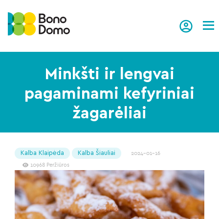
Tog
Minkšti ir lengvai
pagaminami kefyriniai
žagarėliai
Kalba Klaipėda
Kalba Šiauliai
2024-01-16
10968 Peržiūros