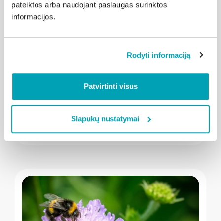
pateiktos arba naudojant paslaugas surinktos
informacijos.
" loading="lazy"/>
Rodyti informaciją
2026-08-03
Kalba Klaipėda
Patvirtinti visus
Teatro aikštę drebins išskirtinių
amerikietiškų variklių riaumojimas
Slapukų nustatymai
Plačiau