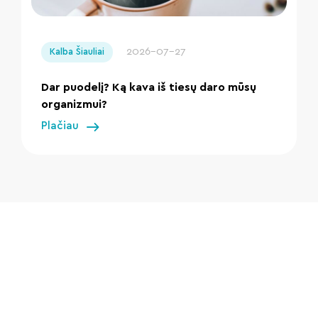
" loading="lazy"/>
2026-07-27
Kalba Šiauliai
Dar puodelį? Ką kava iš tiesų daro mūsų
organizmui?
Plačiau