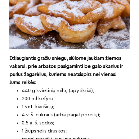
Džiaugiantis gražiu sniegu, siūlome jaukiam žiemos
vakarui, prie arbatos pasigaminti be galo skanius ir
purius žagarėlius, kuriems neatsispirs nei vienas!
Jums reikės:
440 g kvietinių miltų (apytikriai);
200 ml kefyro;
1 vnt. kiaušinių;
4 v. š. cukraus (arba pagal poreikį);
0.5 a. š. sodos;
1 žiupsnelis druskos;