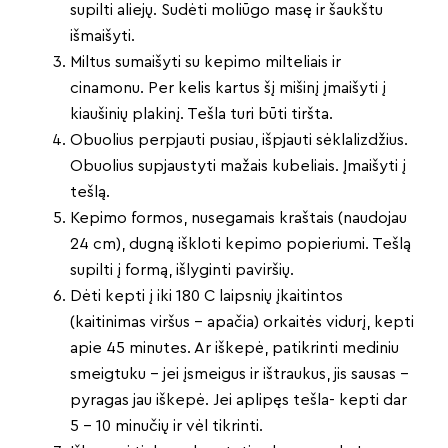
supilti aliejų. Sudėti moliūgo masę ir šaukštu
išmaišyti.
Miltus sumaišyti su kepimo milteliais ir
cinamonu. Per kelis kartus šį mišinį įmaišyti į
kiaušinių plakinį. Tešla turi būti tiršta.
Obuolius perpjauti pusiau, išpjauti sėklalizdžius.
Obuolius supjaustyti mažais kubeliais. Įmaišyti į
tešlą.
Kepimo formos, nusegamais kraštais (naudojau
24 cm), dugną iškloti kepimo popieriumi. Tešlą
supilti į formą, išlyginti paviršių.
Dėti kepti į iki 180 C laipsnių įkaitintos
(kaitinimas viršus – apačia) orkaitės vidurį, kepti
apie 45 minutes. Ar iškepė, patikrinti mediniu
smeigtuku – jei įsmeigus ir ištraukus, jis sausas –
pyragas jau iškepė. Jei aplipęs tešla- kepti dar
5 – 10 minučių ir vėl tikrinti.