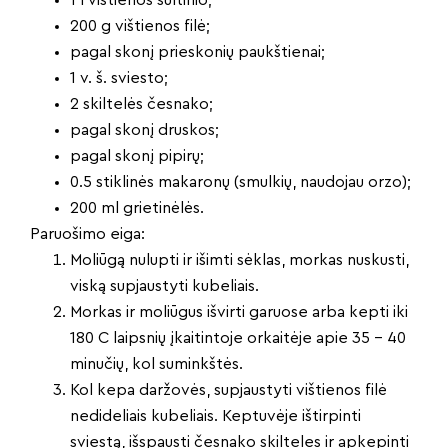
1 l vištienos sultinio;
200 g vištienos filė;
pagal skonį prieskonių paukštienai;
1 v. š. sviesto;
2 skiltelės česnako;
pagal skonį druskos;
pagal skonį pipirų;
0.5 stiklinės makaronų (smulkių, naudojau orzo);
200 ml grietinėlės.
Paruošimo eiga:
Moliūgą nulupti ir išimti sėklas, morkas nuskusti,
viską supjaustyti kubeliais.
Morkas ir moliūgus išvirti garuose arba kepti iki
180 C laipsnių įkaitintoje orkaitėje apie 35 – 40
minučių, kol suminkštės.
Kol kepa daržovės, supjaustyti vištienos filė
nedideliais kubeliais. Keptuvėje ištirpinti
sviestą, išspausti česnako skilteles ir apkepinti