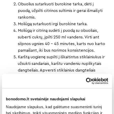
Obuolius sutarkuoti burokine tarka, dėti į
puodą, užpilti citrinos sultimis ir gerai išmaišyti
rankomis.
Moliūgą sutarkuoti irgi burokine tarka.
Moliūgą ir citriną sudėti į puodą su obuoliais,
suberti cukrų, įpilti 250 ml vandens. Virti ant
silpnos ugnies 40 – 45 minutes, karts nuo karto
pamaišant, iki bus norimos konsistencijos.
Karštą uogienę supilti į iškaitintus stiklainiukus ir
užsukti sandariais, karštu vandeniu nuplikytais
dangteliais. Apversti stiklainius dangteliais
žemyn ir palikti atvėsti.
Greitas moliūgų pyragas
Jums reikės:
bonodomo.lt svetainėje naudojami slapukai
400 g moliūgų (nulupto, be sėklų);
Naudojame slapukus, kad galėtume suasmeninti turinį
250 g miltų;
bei skelbimus, teikti visuomeninės medijos funkcijas ir