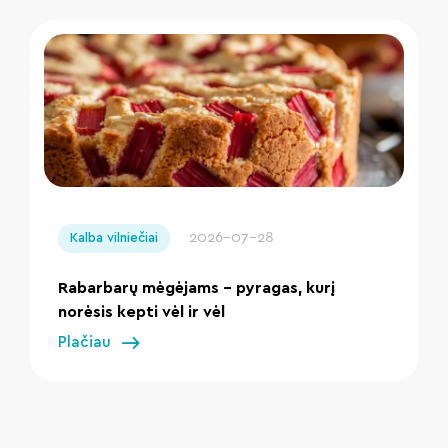
" loading="lazy"/>
2026-07-28
Kalba vilniečiai
Rabarbarų mėgėjams – pyragas, kurį
norėsis kepti vėl ir vėl
Plačiau