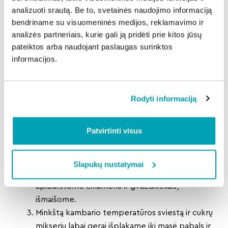
200 g cukraus;
analizuoti srautą. Be to, svetainės naudojimo informaciją
3 vnt. kiaušinių;
bendriname su visuomeninės medijos, reklamavimo ir
150 g sviesto (kambario temperatūros);
analizės partneriais, kurie gali ją pridėti prie kitos jūsų
100 g riešutų (arba razinų);
pateiktos arba naudojant paslaugas surinktos
1 v. š. citrinų sulčių;
informacijos.
2 a. š. kepimo miltelių;
2 a. š. cinamono;
1 a. š. vanilinio cukraus;
Rodyti informaciją
0.5 a. š. maltų gvazdikėlių,
Paruošimo eiga:
Patvirtinti visus
Orkaitę įjungiame kaisti iki 180C.
Moliūgą smulkiai sutarkuojame (aš tarkavau
virtuvės kombainu, tokia truputį smulkesne
Slapukų nustatymai
negu burokine tarka), apšlakstome citrina,
apibarstome cinamonu ir gvazdikėliais,
išmaišome.
Minkštą kambario temperatūros sviestą ir cukrų
mikseriu labai gerai išplakame iki masė pabals ir