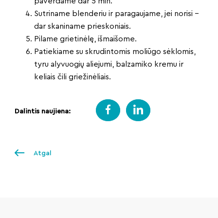
paverdame dar 5 min.
Sutriname blenderiu ir paragaujame, jei norisi –
dar skaniname prieskoniais.
Pilame grietinėlę, išmaišome.
Patiekiame su skrudintomis moliūgo sėklomis,
tyru alyvuogių aliejumi, balzamiko kremu ir
keliais čili griežinėliais.
Dalintis naujiena:
Atgal