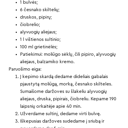
1 bulvės;
6 česnako skiltelių;
druskos, pipirų;
čiobrelio;
alyvuogių aliejaus;
1 l vištienos sultinio;
100 ml grietinėlės;
Patiekimui: moliūgo sėklų, čili pipiro, alyvuogių
aliejaus, balzamiko kremo.
Paruošimo eiga:
Į kepimo skardą dedame dideliais gabalais
pjaustytą moliūgą, morką, česnako skilteles.
Sumaišome daržoves su šlakeliu alyvuogių
aliejaus, druska, pipirais, čiobreliu. Kepame 190
laipsnių orkaitėje apie 40 min.
Užverdame sultinį, dedame virti bulvę.
Iškepusias daržoves sudedame į sriubą ir