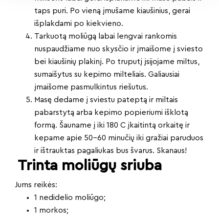
taps puri. Po vieną įmušame kiaušinius, gerai
išplakdami po kiekvieno.
Tarkuotą moliūgą labai lengvai rankomis
nuspaudžiame nuo skysčio ir įmaišome į sviesto
bei kiaušinių plakinį. Po truputį įsijojame miltus,
sumaišytus su kepimo milteliais. Galiausiai
įmaišome pasmulkintus riešutus.
Masę dedame į sviestu pateptą ir miltais
pabarstytą arba kepimo popieriumi išklotą
formą. Šauname į iki 180 C įkaitintą orkaitę ir
kepame apie 50-60 minučių iki gražiai paruduos
ir ištrauktas pagaliukas bus švarus. Skanaus!
Trinta moliūgų sriuba
Jums reikės:
1 nedidelio moliūgo;
1 morkos;