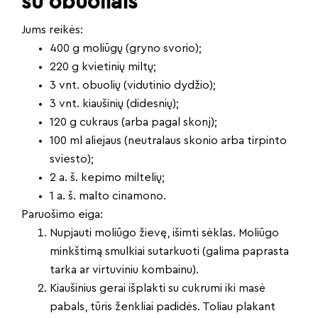
su obuoliais
Jums reikės:
400 g moliūgų (gryno svorio);
220 g kvietinių miltų;
3 vnt. obuolių (vidutinio dydžio);
3 vnt. kiaušinių (didesnių);
120 g cukraus (arba pagal skonį);
100 ml aliejaus (neutralaus skonio arba tirpinto
sviesto);
2 a. š. kepimo miltelių;
1 a. š. malto cinamono.
Paruošimo eiga:
Nupjauti moliūgo žievę, išimti sėklas. Moliūgo
minkštimą smulkiai sutarkuoti (galima paprasta
tarka ar virtuviniu kombainu).
Kiaušinius gerai išplakti su cukrumi iki masė
pabals, tūris ženkliai padidės. Toliau plakant