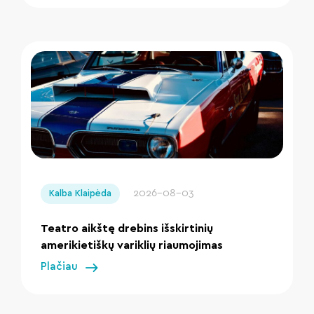
" loading="lazy"/>
2026-08-03
Kalba Klaipėda
Teatro aikštę drebins išskirtinių
amerikietiškų variklių riaumojimas
Plačiau