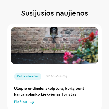
Susijusios naujienos
" loading="lazy"/>
2026-08-04
Kalba vilniečiai
Užupio undinėlė: skulptūra, kurią bent
kartą aplanko kiekvienas turistas
Plačiau