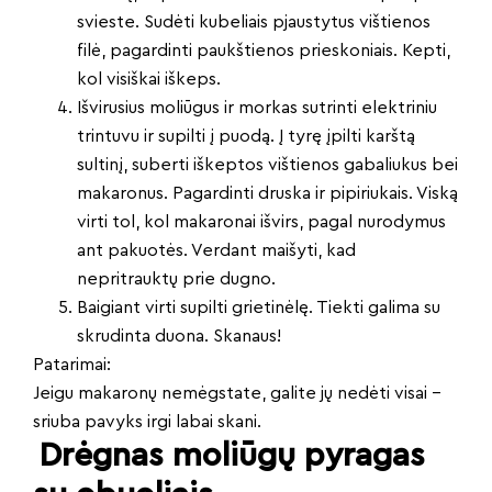
svieste. Sudėti kubeliais pjaustytus vištienos
filė, pagardinti paukštienos prieskoniais. Kepti,
kol visiškai iškeps.
Išvirusius moliūgus ir morkas sutrinti elektriniu
trintuvu ir supilti į puodą. Į tyrę įpilti karštą
sultinį, suberti iškeptos vištienos gabaliukus bei
makaronus. Pagardinti druska ir pipiriukais. Viską
virti tol, kol makaronai išvirs, pagal nurodymus
ant pakuotės. Verdant maišyti, kad
nepritrauktų prie dugno.
Baigiant virti supilti grietinėlę. Tiekti galima su
skrudinta duona. Skanaus!
Patarimai:
Jeigu makaronų nemėgstate, galite jų nedėti visai –
sriuba pavyks irgi labai skani.
Drėgnas moliūgų pyragas