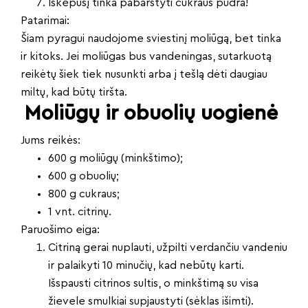
Iškepusį tinka pabarstyti cukraus pudra!
Patarimai:
Šiam pyragui naudojome sviestinį moliūgą, bet tinka
ir kitoks. Jei moliūgas bus vandeningas, sutarkuotą
reikėtų šiek tiek nusunkti arba į tešlą dėti daugiau
miltų, kad būtų tiršta.
Moliūgų ir obuolių uogienė
Jums reikės:
600 g moliūgų (minkštimo);
600 g obuolių;
800 g cukraus;
1 vnt. citrinų.
Paruošimo eiga:
Citriną gerai nuplauti, užpilti verdančiu vandeniu
ir palaikyti 10 minučių, kad nebūtų karti.
Išspausti citrinos sultis, o minkštimą su visa
žievele smulkiai supjaustyti (sėklas išimti).