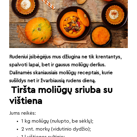
Rudeniui įsibėgėjus mus džiugina ne tik krentantys,
spalvoti lapai, bet ir gausus moliūgų derlius.
Dalinamės skaniausiais moliūgų receptais, kurie
sušildys net ir žvarbiausią rudens dieną.
Tiršta moliūgų sriuba su
vištiena
Jums reikės:
1 kg moliūgų (nulupto, be sėklų);
2 vnt. morkų (vidutinio dydžio);