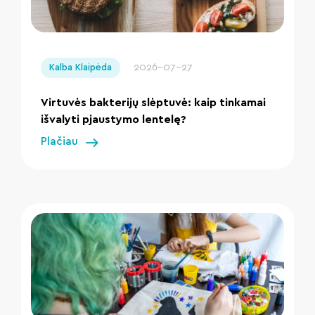
" loading="lazy"/>
2026-07-27
Kalba Klaipėda
Virtuvės bakterijų slėptuvė: kaip tinkamai
išvalyti pjaustymo lentelę?
Plačiau