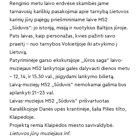
Renginio metu laivo erdvėse skambės jame
tarnavusių kariškių pasakojimai apie tarnybą Lietuvos
karinių jūrų pajėgų priešmininiame laive M52
„Sūduvis“: jo istoriją, misiją ir nuotykius Baltijos jūroje.
Pats laivas, kaip personažas, kvies pažinti savo
praeitį – nuo tarnybos Vokietijoje iki atvykimo į
Lietuvą.
Patyriminėje garso ekskursijoje ,,Jūros saga“ laivo-
muziejaus M52 lankytojai galės dalyvauti dienos metu
– 12, 14, ir 15.30 val., įsigydami lankymo bilietą.
Laivą-muziejų M52 ,,Sūduvis“ nemokamai galima bus
aplankyti 21-23 val.
Laivas-muziejus M52 „Sūduvis“ prišvartuotas
Karališkojoje Danės upės krantinėje, šalia Pilies tilto,
Klaipėdoje.
Projektą remia Klaipėdos miesto savivaldybė.
Lietuvos jūrų muziejaus inf.