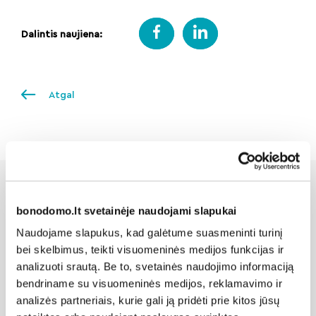
Dalintis naujiena:
Atgal
bonodomo.lt svetainėje naudojami slapukai
Susijusios naujienos
Naudojame slapukus, kad galėtume suasmeninti turinį
bei skelbimus, teikti visuomeninės medijos funkcijas ir
analizuoti srautą. Be to, svetainės naudojimo informaciją
bendriname su visuomeninės medijos, reklamavimo ir
analizės partneriais, kurie gali ją pridėti prie kitos jūsų