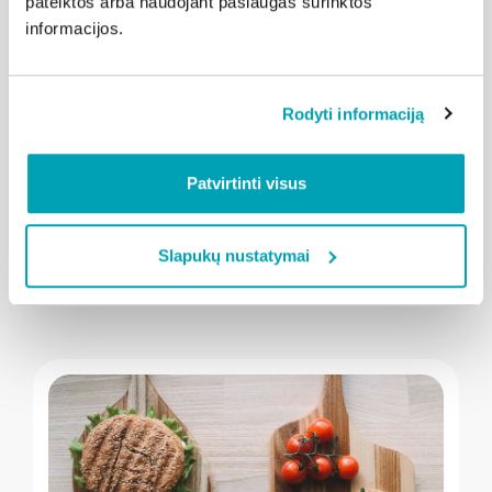
pateiktos arba naudojant paslaugas surinktos
informacijos.
" loading="lazy"/>
Rodyti informaciją
2026-08-03
Kalba Klaipėda
Patvirtinti visus
Teatro aikštę drebins išskirtinių
amerikietiškų variklių riaumojimas
Slapukų nustatymai
Plačiau