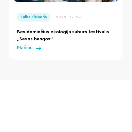
" loading="lazy"/>
2026-07-22
Kalba Klaipėda
Besidominčius ekologija suburs festivalis
„Savos bangos“
Plačiau