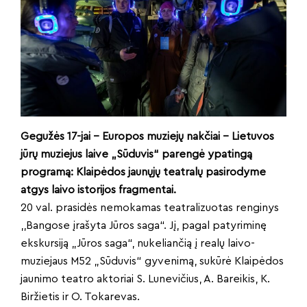
Gegužės 17-jai – Europos muziejų nakčiai – Lietuvos
jūrų muziejus laive „Sūduvis“ parengė ypatingą
programą: Klaipėdos jaunųjų teatralų pasirodyme
atgys laivo istorijos fragmentai.
20 val. prasidės nemokamas teatralizuotas renginys
,,Bangose įrašyta Jūros saga“. Jį, pagal patyriminę
ekskursiją „Jūros saga“, nukeliančią į realų laivo-
muziejaus M52 „Sūduvis“ gyvenimą, sukūrė Klaipėdos
jaunimo teatro aktoriai S. Lunevičius, A. Bareikis, K.
Biržietis ir O. Tokarevas.