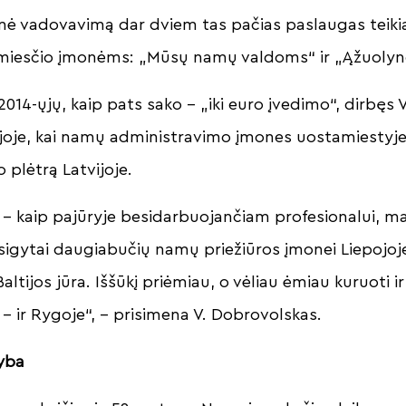
ėmė vadovavimą dar dviem tas pačias paslaugas teik
miesčio įmonėms: „Mūsų namų valdoms“ ir „Ąžuolyn
2014-ųjų, kaip pats sako – „iki euro įvedimo“, dirbęs
ojoje, kai namų administravimo įmones uostamiestyje
 plėtrą Latvijoje.
o – kaip pajūryje besidarbuojančiam profesionalui, m
įsigytai daugiabučių namų priežiūros įmonei Liepojoje
Baltijos jūra. Iššūkį priėmiau, o vėliau ėmiau kuruoti 
 – ir Rygoje“, – prisimena V. Dobrovolskas.
jyba