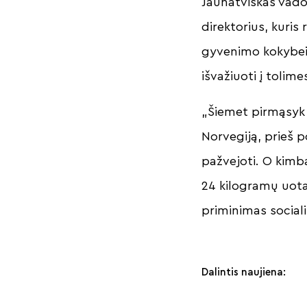
Jaunatviškas vado
direktorius, kuris 
gyvenimo kokybei.
išvažiuoti į toli
„Šiemet pirmąsyk 
Norvegiją, prieš 
pažvejoti. O kimba
24 kilogramų uotas
priminimas sociali
Dalintis naujiena: