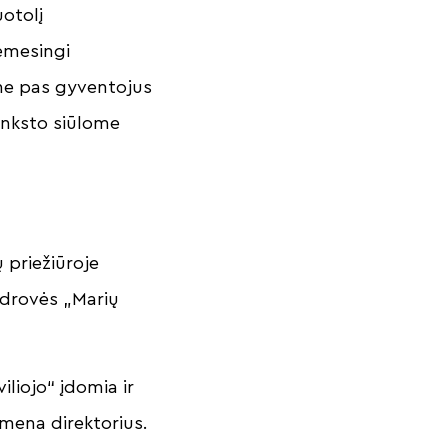
uotolį
ėmesingi
ame pas gyventojus
 anksto siūlome
ų priežiūroje
ndrovės „Marių
iliojo“ įdomia ir
imena direktorius.