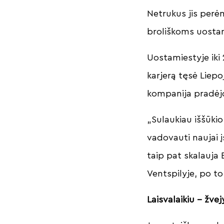
Netrukus jis per
broliškoms uosta
Uostamiestyje iki 
karjerą tęsė Liep
kompanija pradėjo
„Sulaukiau iššūki
vadovauti naujai 
taip pat skalauja 
Ventspilyje, po to
Laisvalaikiu – žve