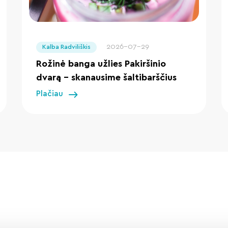
" loading="lazy"/>
2026-07-29
Kalba Radviliškis
Rožinė banga užlies Pakiršinio
dvarą – skanausime šaltibarščius
Plačiau