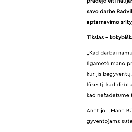
pradėjo eiti nauj
savo darbe Radvil
aptarnavimo srity
Tikslas – kokybiška
„Kad darbai namuos
Ilgametė mano pra
kur jis begyventų.
lūkestį, kad dirbt
kad nežadėtume to
Anot jo, „Mano BŪS
gyventojams sutei