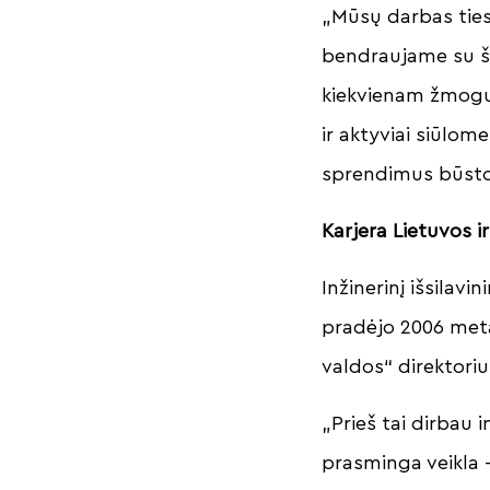
„Mūsų darbas ties
bendraujame su ši
kiekvienam žmogui
ir aktyviai siūlom
sprendimus būsto 
Karjera Lietuvos ir
Inžinerinį išsilav
pradėjo 2006 met
valdos“ direktoriu
„Prieš tai dirbau 
prasminga veikla 