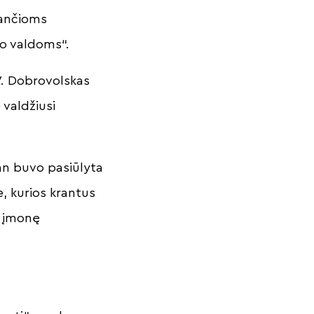
iančioms
o valdoms“.
 V. Dobrovolskas
 valdžiusi
an buvo pasiūlyta
, kurios krantus
ir įmonę