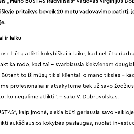
asis „Mano BŪSTAS Radviliškis“ vadovas Virginijus Dob
iškyje pritaikys beveik 20 metų vadovavimo patirtį, 
je.
i ir laiku
e būtų atlikti kokybiškai ir laiku, kad nebūtų darbų
ktika rodo, kad tai – svarbiausia kiekvienam daugia
 Būtent to iš mūsų tikisi klientai, o mano tikslas – ka
ume profesionaliai ir atsakytume tiek už savo žodžius,
, ko negalime atlikti“, – sako V. Dobrovolskas.
TAS“, kaip įmonė, siekia būti geriausia savo veikloj
kti aukščiausios kokybės paslaugas, nuolat investuot