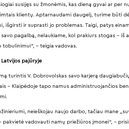
iogiai susijęs su žmonėmis, kas dieną gyvai ar per n
mtais klientų. Aptarnaudami daugelį, turime būti d
, išgirsti ir suprasti jo problemas. Taigi, patys ein
e savo pagalbą, nelaukiame, kol prakiurs stogas – iš
tobulinimui“, – teigia vadovas.
 Latvijos pajūryje
inimą turintis V. Dobrovolskas savo karjerą daugiabuči
ais – Klaipėdoje tapo namus administruojančios be
mi.
inžinieriumi, neieškojau naujo darbo, tačiau mane „suv
– pakvietė vadovauti namų priežiūros įmonei“, – pris