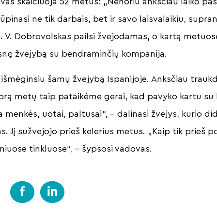
vas skaičiuoja 52 metus: „Nenoriu anksčiau laiko pas
rūpinasi ne tik darbais, bet ir savo laisvalaikiu, supra
 V. Dobrovolskas pailsi žvejodamas, o kartą metuos
mesnę žvejybą su bendraminčių kompanija.
išmėginsiu šamų žvejybą Ispanijoje. Anksčiau traukd
porą metų taip pataikėme gerai, kad pavyko kartu su 
 menkės, uotai, paltusai“, – dalinasi žvejys, kurio did
. Jį sužvejojo prieš kelerius metus. „Kaip tik prieš p
niuose tinkluose“, – šypsosi vadovas.