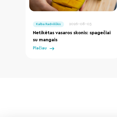
" loading="lazy"/>
2026-08-03
Kalba Radviliškis
Netikėtas vasaros skonis: spagečiai
su mangais
Plačiau