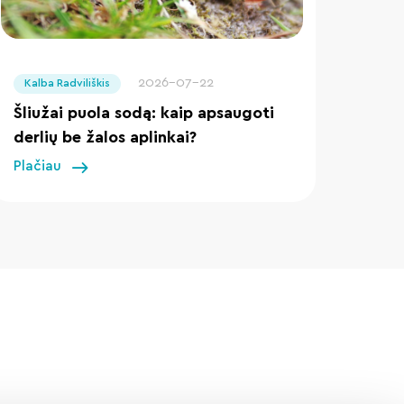
" loading="lazy"/>
2026-07-22
Kalba Radviliškis
Šliužai puola sodą: kaip apsaugoti
derlių be žalos aplinkai?
Plačiau