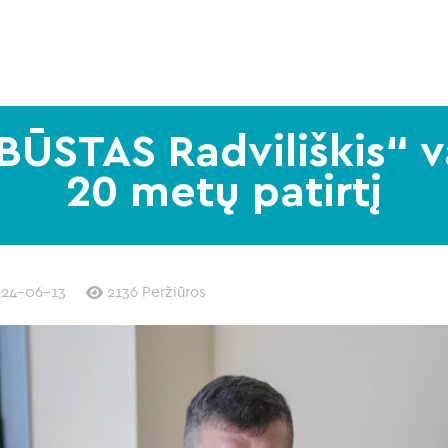
BŪSTAS Radviliškis“ v
20 metų patirtį
24-06-13
2136 Peržiūros