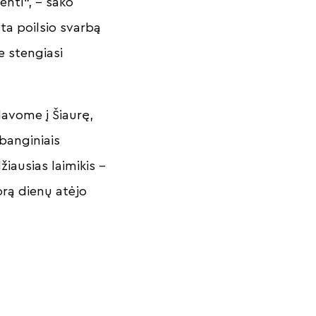
enti“, – sako
nta poilsio svarbą
e stengiasi
avome į Šiaurę,
banginiais
žiausias laimikis –
orą dienų atėjo