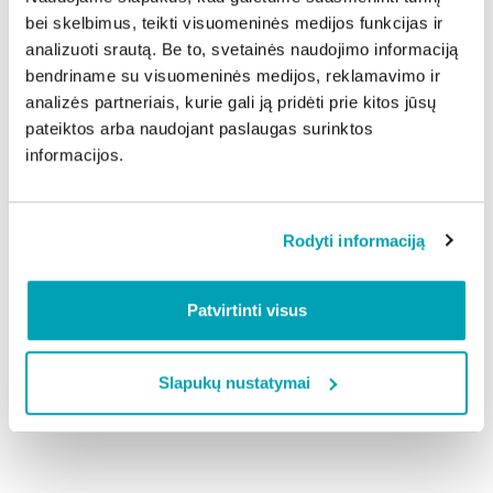
Žinoma, išlaidas lifto keitimui siūlome paskirstyti per
bei skelbimus, teikti visuomeninės medijos funkcijas ir
ilgesnį laikotarpį, išsimokėtinai. Taip pat
analizuoti srautą. Be to, svetainės naudojimo informaciją
rekomenduojame sukaupti dalį lėšų iš anksto, prieš
bendriname su visuomeninės medijos, reklamavimo ir
pradedant darbus“, – pasakoja J. Gedminienė.
analizės partneriais, kurie gali ją pridėti prie kitos jūsų
Anot jos, didžioji dalis liftų uostamiestyje jau yra
pateiktos arba naudojant paslaugas surinktos
atitarnavę savo rekomendacinį eksploatavimo laiką.
informacijos.
„Kryptingai planuojame liftų keitimą visuose
namuose, kur veikia seni liftai – tik laiko klausimas,
kada juos teks atnaujinti“, – teigia J. Gedminienė.
Rodyti informaciją
Dalintis naujiena:
Patvirtinti visus
Slapukų nustatymai
Atgal