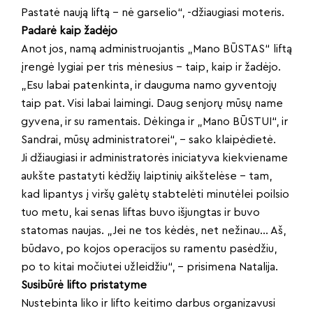
Pastatė naują liftą – nė garselio“, -džiaugiasi moteris.
Padarė kaip žadėjo
Anot jos, namą administruojantis „Mano BŪSTAS“ liftą
įrengė lygiai per tris mėnesius – taip, kaip ir žadėjo.
„Esu labai patenkinta, ir dauguma namo gyventojų
taip pat. Visi labai laimingi. Daug senjorų mūsų name
gyvena, ir su ramentais. Dėkinga ir „Mano BŪSTUI“, ir
Sandrai, mūsų administratorei“, – sako klaipėdietė.
Ji džiaugiasi ir administratorės iniciatyva kiekviename
aukšte pastatyti kėdžių laiptinių aikštelėse – tam,
kad lipantys į viršų galėtų stabtelėti minutėlei poilsio
tuo metu, kai senas liftas buvo išjungtas ir buvo
statomas naujas. „Jei ne tos kėdės, net nežinau… Aš,
būdavo, po kojos operacijos su ramentu pasėdžiu,
po to kitai močiutei užleidžiu“, – prisimena Natalija.
Susibūrė lifto pristatyme
Nustebinta liko ir lifto keitimo darbus organizavusi