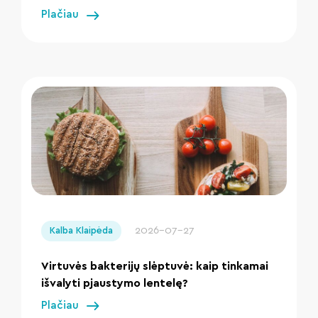
Plačiau
" loading="lazy"/>
2026-07-27
Kalba Klaipėda
Virtuvės bakterijų slėptuvė: kaip tinkamai
išvalyti pjaustymo lentelę?
Plačiau