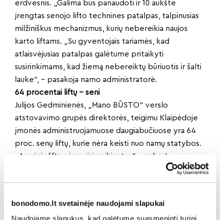
erdvesnis. „Galima bus panaudoti ir 10 aukšte
įrengtas senojo lifto technines patalpas, talpinusias
milžiniškus mechanizmus, kurių nebereikia naujos
karto liftams. „Su gyventojais tariamės, kad
atlaisvėjusias patalpas galėtume pritaikyti
susirinkimams, kad žiemą nebereiktų būriuotis ir šalti
lauke“, – pasakoja namo administratorė.
64 procentai liftų – seni
Julijos Gedminienės, „Mano BŪSTO“ verslo
atstovavimo grupės direktorės, teigimu Klaipėdoje
įmonės administruojamuose daugiabučiuose yra 64
proc. senų liftų, kurie nėra keisti nuo namų statybos.
„Avarinių liftų nėra, visi veikiantys“, – sako J.
Gedminienė.
Likę 36 proc. liftų veikia naujesnės statybos arba
renovuotuose namuose. „Senų liftų keitimas vyksta
bonodomo.lt svetainėje naudojami slapukai
vangiai, gyventojai nesiryžta nemažai investicijai.
Naudojame slapukus, kad galėtume suasmeninti turinį