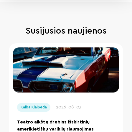
Susijusios naujienos
" loading="lazy"/>
2026-08-03
Kalba Klaipėda
Teatro aikštę drebins išskirtinių
amerikietiškų variklių riaumojimas