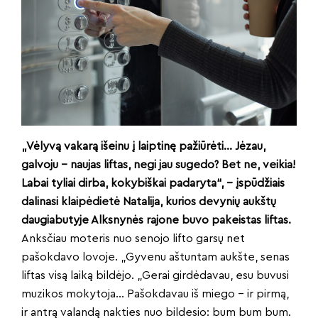
„Vėlyvą vakarą išeinu į laiptinę pažiūrėti… Jėzau,
galvoju – naujas liftas, negi jau sugedo? Bet ne, veikia!
Labai tyliai dirba, kokybiškai padaryta“, – įspūdžiais
dalinasi klaipėdietė Natalija, kurios devynių aukštų
daugiabutyje Alksnynės rajone buvo pakeistas liftas.
Anksčiau moteris nuo senojo lifto garsų net
pašokdavo lovoje. „Gyvenu aštuntam aukšte, senas
liftas visą laiką bildėjo. „Gerai girdėdavau, esu buvusi
muzikos mokytoja… Pašokdavau iš miego – ir pirmą,
ir antrą valandą nakties nuo bildesio: bum bum bum.