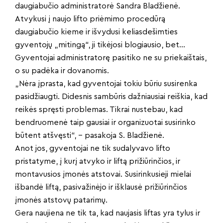
daugiabučio administratorė Sandra Bladžienė.
Atvykusi į naujo lifto priėmimo procedūrą
daugiabučio kieme ir išvydusi keliasdešimties
gyventojų „mitingą“, ji tikėjosi blogiausio, bet…
Gyventojai administratorę pasitiko ne su priekaištais,
o su padėka ir dovanomis.
„Nėra įprasta, kad gyventojai tokiu būriu susirenka
pasidžiaugti. Didesnis sambūris dažniausiai reiškia, kad
reikės spręsti problemas. Tikrai nustebau, kad
bendruomenė taip gausiai ir organizuotai susirinko
būtent atšvęsti“, – pasakoja S. Bladžienė.
Anot jos, gyventojai ne tik sudalyvavo lifto
pristatyme, į kurį atvyko ir liftą prižiūrinčios, ir
montavusios įmonės atstovai. Susirinkusieji mielai
išbandė liftą, pasivažinėjo ir išklausė prižiūrinčios
įmonės atstovų patarimų.
Gera naujiena ne tik ta, kad naujasis liftas yra tylus ir