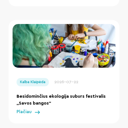
" loading="lazy"/>
2026-07-22
Kalba Klaipėda
Besidominčius ekologija suburs festivalis
„Savos bangos“
Plačiau