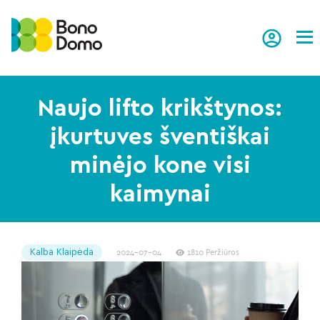
Tog
Naujo lifto krikštynos:
įkurtuves šventiškai
minėjo kone visi
kaimynai
Kalba Klaipėda
2024-07-04
1810 Peržiūros