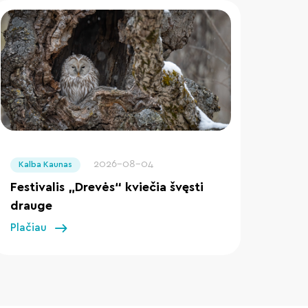
" loading="lazy"/>
2026-08-04
Kalba Kaunas
Festivalis „Drevės“ kviečia švęsti
drauge
Plačiau