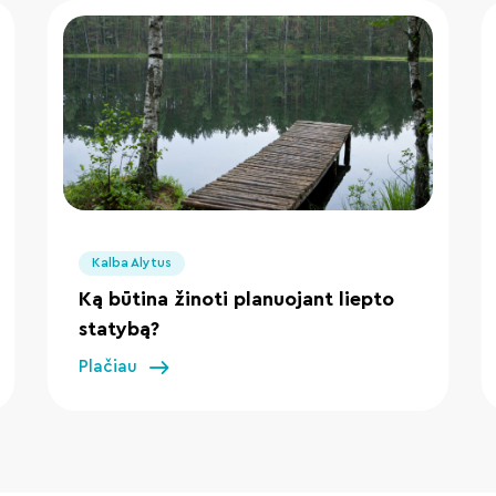
" loading="lazy"/>
Kalba Alytus
Ką būtina žinoti planuojant liepto
statybą?
Plačiau