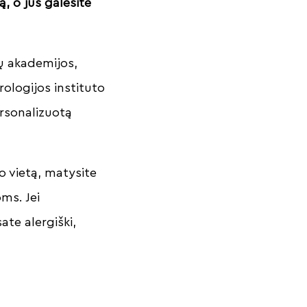
, o jūs galėsite
ų akademijos,
rologijos instituto
ersonalizuotą
 vietą, matysite
ms. Jei
ate alergiški,