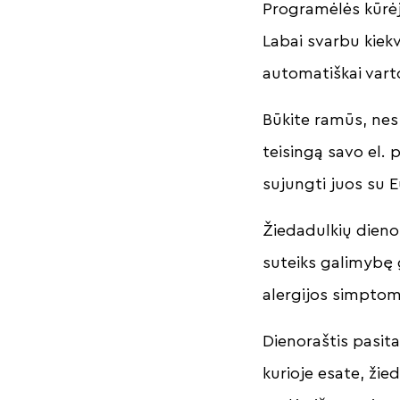
Programėlės kūrėj
Labai svarbu kiek
automatiškai var
Būkite ramūs, nes
teisingą savo el.
sujungti juos su
Žiedadulkių dienor
suteiks galimybę 
alergijos simpto
Dienoraštis pasita
kurioje esate, žie