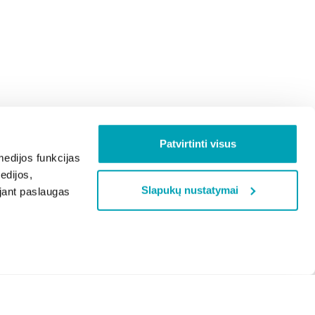
Patvirtinti visus
edijos funkcijas
edijos,
Slapukų nustatymai
ojant paslaugas