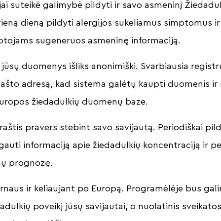
ai suteikė galimybė pildyti ir savo asmeninį Žiedadul
vieną dieną pildyti alergijos sukeliamus simptomus i
totojams sugeneruos asmeninę informaciją.
 jūsų duomenys išliks anonimiški. Svarbiausia registr
 pašto adresą, kad sistema galėtų kaupti duomenis i
 Europos žiedadulkių duomenų baze.
aštis pravers stebint savo savijautą. Periodiškai pi
gauti informaciją apie žiedadulkių koncentraciją ir p
mų prognozę.
rnaus ir keliaujant po Europą. Programėlėje bus gali
dadulkių poveikį jūsų savijautai, o nuolatinis sveikat