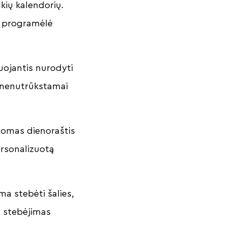
kių kalendorių.
r programėlė
uojantis nurodyti
r nenutrūkstamai
ldomas dienoraštis
ersonalizuotą
ma stebėti šalies,
os stebėjimas