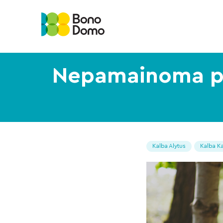
Nepamainoma pr
Kalba Alytus
Kalba K