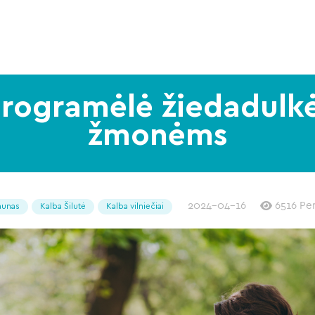
ogramėlė žiedadulkė
žmonėms
2024-04-16
6516 Per
aunas
Kalba Šilutė
Kalba vilniečiai