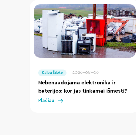
" loading="lazy"/>
2026-08-06
Kalba Šilutė
Nebenaudojama elektronika ir
baterijos: kur jas tinkamai išmesti?
Plačiau