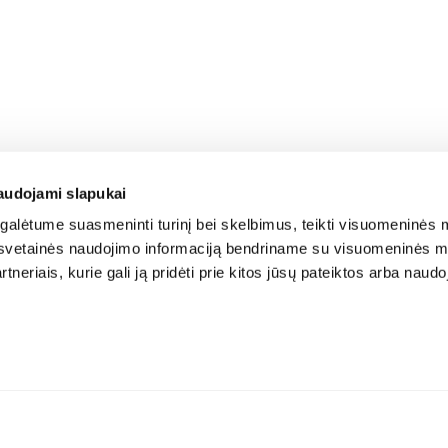
audojami slapukai
alėtume suasmeninti turinį bei skelbimus, teikti visuomeninės m
o, svetainės naudojimo informaciją bendriname su visuomeninės m
tneriais, kurie gali ją pridėti prie kitos jūsų pateiktos arba naud