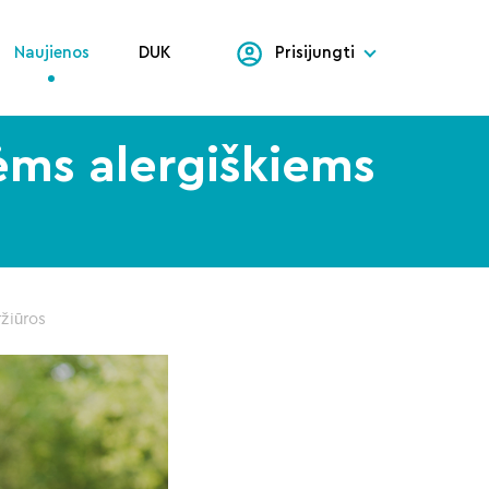
Naujienos
DUK
Prisijungti
ms alergiškiems
žiūros