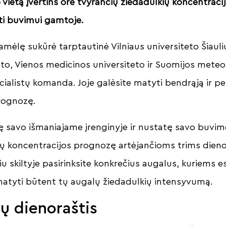
vietą įvertins ore tvyrančių žiedadulkių koncentraciją
ti buvimui gamtoje.
lę sukūrė tarptautinė Vilniaus universiteto Šiauli
eto, Vienos medicinos universiteto ir Suomijos meteo
cialistų komanda. Joje galėsite matyti bendrąją ir p
prognozę.
 savo išmaniajame įrenginyje ir nustatę savo buvimo
ų koncentracijos prognozę artėjančioms trims dieno
skiltyje pasirinksite konkrečius augalus, kuriems es
atyti būtent tų augalų žiedadulkių intensyvumą.
ų dienoraštis