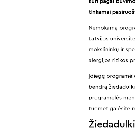
kuri pagal buvimo 
tinkamai pasiruoš
Nemokamą programė
Latvijos universit
mokslininkų ir spe
alergijos rizikos 
Įdiegę programėlę
bendrą žiedadulki
programėlės meniu 
tuomet galėsite m
Žiedadulki