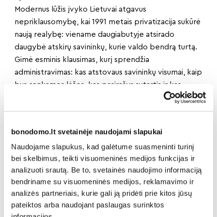
Modernus lūžis įvyko Lietuvai atgavus
nepriklausomybę, kai 1991 metais privatizacija sukūrė
naują realybę: viename daugiabutyje atsirado
daugybė atskirų savininkų, kurie valdo bendrą turtą.
Gimė esminis klausimas, kurį sprendžia
administravimas: kas atstovaus savininkų visumai, kaip
bus renkamos lėšos, kas pasirašys sutartis ir kas
prisiims atsakomybę už bendrą turtą?
Teisiniai mechanizmai
Šią spragą pamažu užpildė teisiniai ir organizaciniai
bonodomo.lt svetainėje naudojami slapukai
mechanizmai. 1995 metais įtvirtintas daugiabučių
Naudojame slapukus, kad galėtume suasmeninti turinį
namų savininkų bendrijų reguliavimas suteikė aiškesnį
bei skelbimus, teikti visuomeninės medijos funkcijas ir
pagrindą savininkams telktis, kurti savivaldos organus
analizuoti srautą. Be to, svetainės naudojimo informaciją
ir patiems organizuoti bendro turto priežiūrą.
bendriname su visuomeninės medijos, reklamavimo ir
Vėliau Civilinis kodeksas, priimtas 2000 metais ir
analizės partneriais, kurie gali ją pridėti prie kitos jūsų
įsigaliojęs 2001 metais, suformavo tvirtesnį
pateiktos arba naudojant paslaugas surinktos
bendrosios dalinės nuosavybės valdymo karkasą ir
informacijos.