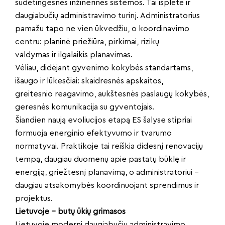
sudėtingesnės inžinerinės sistemos. Tai išplėtė ir
daugiabučių administravimo turinį. Administratorius
pamažu tapo ne vien ūkvedžiu, o koordinavimo
centru: planinė priežiūra, pirkimai, rizikų
valdymas ir ilgalaikis planavimas.
Vėliau, didėjant gyvenimo kokybės standartams,
išaugo ir lūkesčiai: skaidresnės apskaitos,
greitesnio reagavimo, aukštesnės paslaugų kokybės,
geresnės komunikacija su gyventojais.
Šiandien naują evoliucijos etapą ES šalyse stipriai
formuoja energinio efektyvumo ir tvarumo
normatyvai. Praktikoje tai reiškia didesnį renovacijų
tempą, daugiau duomenų apie pastatų būklę ir
energiją, griežtesnį planavimą, o administratoriui –
daugiau atsakomybės koordinuojant sprendimus ir
projektus.
Lietuvoje – butų ūkių grimasos
Lietuvoje moderni daugiabučių administravimo