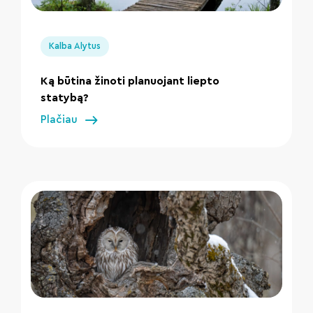
" loading="lazy"/>
Kalba Alytus
Ką būtina žinoti planuojant liepto
statybą?
Plačiau
" loading="lazy"/>