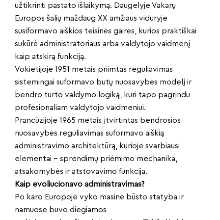
užtikrinti pastato išlaikymą. Daugelyje Vakarų
Europos šalių maždaug XX amžiaus viduryje
susiformavo aiškios teisinės gairės, kurios praktiškai
sukūrė administratoriaus arba valdytojo vaidmenį
kaip atskirą funkciją.
Vokietijoje 1951 metais priimtas reguliavimas
sistemingai suformavo butų nuosavybės modelį ir
bendro turto valdymo logiką, kuri tapo pagrindu
profesionaliam valdytojo vaidmeniui.
Prancūzijoje 1965 metais įtvirtintas bendrosios
nuosavybės reguliavimas suformavo aiškią
administravimo architektūrą, kurioje svarbiausi
elementai – sprendimų priėmimo mechanika,
atsakomybės ir atstovavimo funkcija.
Kaip evoliucionavo administravimas?
Po karo Europoje vyko masinė būsto statyba ir
namuose buvo diegiamos