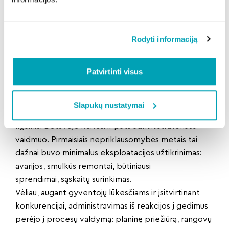
kartu numatė „atsarginį“ veikimo modelį: kai
savininkai neįsteigia bendrijos ar nesusitaria dėl kitos
formos, savivaldybės
Rodyti informaciją
paskiria daugiabučių administratorių.
2012 metais patvirtintos tvarkos dar labiau
Patvirtinti visus
sukonkretino administratorių parinkimo ir veiklos
procedūras, o tai realiai padėjo
formuotis modernios paslaugos standartui.
Slapukų nustatymai
Administratoriaus vaidmuo
Ilgainiui Lietuvoje keitėsi ir pats administratoriaus
vaidmuo. Pirmaisiais nepriklausomybės metais tai
dažnai buvo minimalus eksploatacijos užtikrinimas:
avarijos, smulkūs remontai, būtiniausi
sprendimai, sąskaitų surinkimas.
Vėliau, augant gyventojų lūkesčiams ir įsitvirtinant
konkurencijai, administravimas iš reakcijos į gedimus
perėjo į procesų valdymą: planinę priežiūrą, rangovų