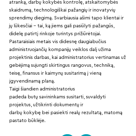
atranką, darbų kokybės kontrolę, atskaitomybės
skaidrumą, technologiškai pažangių ir inovatyvių
sprendimų diegimą. Svarbiausia ašimi tapo klientai ir
jų lūkesčiai – tai, ką jiems gali pasiūlyti pažangūs,
didelę patirtį rinkoje turintys prižiūrėtojai.
Pastaraisiais metais vis didesnę daugiabučius
administruojančių kompanijų veiklos dalį užima
projektinis darbas, kai administratorius vertinamas už
gebėjimą sujungti skirtingus rangovus, techniką,
teisę, finansus ir kaimynų susitarimą į vieną
įgyvendinamą planą.
Taigi šiandien administratorius
padeda butų savininkams susitarti, suvaldyti
projektus, užtikrinti dokumentų ir
darbų kokybę bei pasiekti realų rezultatą, matomą
pastato būklėje.