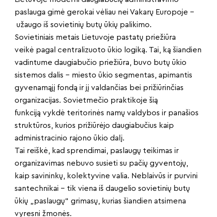
paslauga gimė gerokai vėliau nei Vakarų Europoje –
užaugo iš sovietinių butų ūkių palikimo.
Sovietiniais metais Lietuvoje pastatų priežiūra
veikė pagal centralizuoto ūkio logiką. Tai, ką šiandien
vadintume daugiabučio priežiūra, buvo butų ūkio
sistemos dalis – miesto ūkio segmentas, apimantis
gyvenamąjį fondą ir jį valdančias bei prižiūrinčias
organizacijas. Sovietmečio praktikoje šią
funkciją vykdė teritorinės namų valdybos ir panašios
struktūros, kurios prižiūrėjo daugiabučius kaip
administracinio rajono ūkio dalį.
Tai reiškė, kad sprendimai, paslaugų teikimas ir
organizavimas nebuvo susieti su pačių gyventojų,
kaip savininkų, kolektyvine valia. Neblaivūs ir purvini
santechnikai – tik viena iš daugelio sovietinių butų
ūkių „paslaugų“ grimasų, kurias šiandien atsimena
vyresni žmonės.