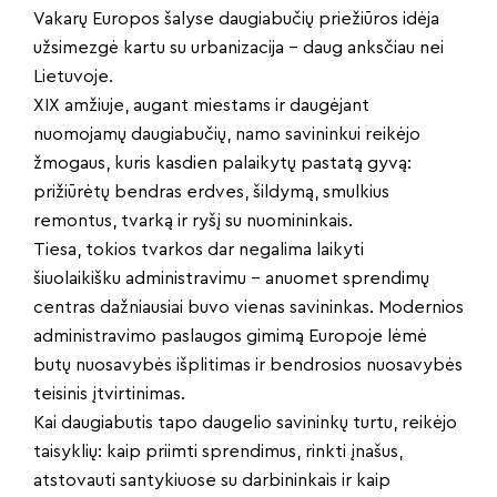
Vakarų Europos šalyse daugiabučių priežiūros idėja
užsimezgė kartu su urbanizacija – daug anksčiau nei
Lietuvoje.
XIX amžiuje, augant miestams ir daugėjant
nuomojamų daugiabučių, namo savininkui reikėjo
žmogaus, kuris kasdien palaikytų pastatą gyvą:
prižiūrėtų bendras erdves, šildymą, smulkius
remontus, tvarką ir ryšį su nuomininkais.
Tiesa, tokios tvarkos dar negalima laikyti
šiuolaikišku administravimu – anuomet sprendimų
centras dažniausiai buvo vienas savininkas. Modernios
administravimo paslaugos gimimą Europoje lėmė
butų nuosavybės išplitimas ir bendrosios nuosavybės
teisinis įtvirtinimas.
Kai daugiabutis tapo daugelio savininkų turtu, reikėjo
taisyklių: kaip priimti sprendimus, rinkti įnašus,
atstovauti santykiuose su darbininkais ir kaip