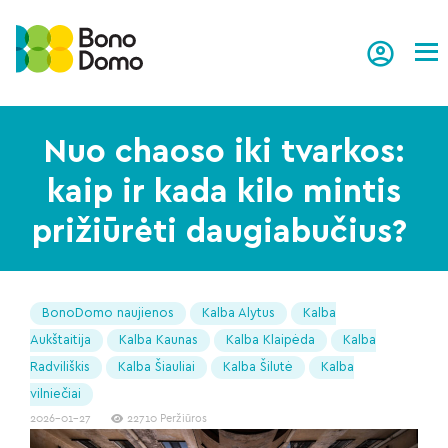
Tog
Nuo chaoso iki tvarkos:
kaip ir kada kilo mintis
prižiūrėti daugiabučius?
BonoDomo naujienos
Kalba Alytus
Kalba
Aukštaitija
Kalba Kaunas
Kalba Klaipėda
Kalba
Radviliškis
Kalba Šiauliai
Kalba Šilutė
Kalba
vilniečiai
2026-01-27
22710 Peržiūros