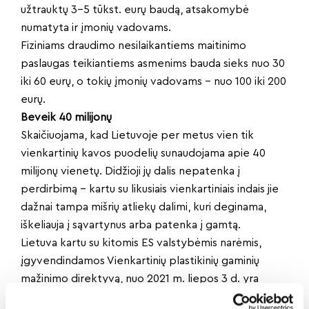
užtrauktų 3-5 tūkst. eurų baudą, atsakomybė
numatyta ir įmonių vadovams.
Fiziniams draudimo nesilaikantiems maitinimo
paslaugas teikiantiems asmenims bauda sieks nuo 30
iki 60 eurų, o tokių įmonių vadovams – nuo 100 iki 200
eurų.
Beveik 40 milijonų
Skaičiuojama, kad Lietuvoje per metus vien tik
vienkartinių kavos puodelių sunaudojama apie 40
milijonų vienetų. Didžioji jų dalis nepatenka į
perdirbimą – kartu su likusiais vienkartiniais indais jie
dažnai tampa mišrių atliekų dalimi, kuri deginama,
iškeliauja į sąvartynus arba patenka į gamtą.
Lietuva kartu su kitomis ES valstybėmis narėmis,
įgyvendindamos Vienkartinių plastikinių gaminių
mažinimo direktyvą, nuo 2021 m. liepos 3 d. yra
uždraudusios į rinką teikti tam tikrus vienkartinius