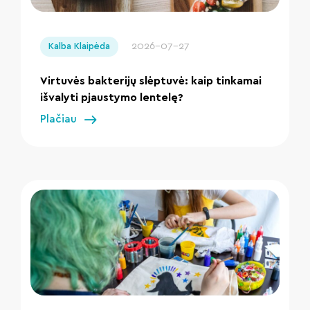
" loading="lazy"/>
2026-07-27
Kalba Klaipėda
Virtuvės bakterijų slėptuvė: kaip tinkamai
išvalyti pjaustymo lentelę?
Plačiau
" loading="lazy"/>