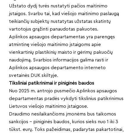
Užstato dydį turės nustatyti pačios maitinimo
įstaigos. Svarbu tai, kad viešojo maitinimo paslaugą
teikiančių subjektų nustatytas užstatas skatintų
vartotojus grąžinti panaudotas pakuotes.
Aplinkos apsaugos departamentas yra parengęs
atmintinę viešojo maitinimo įstaigoms apie
vienkartinių plastikinių maisto ir gėrimų pakuočių
naudojimą. Svarbios informacijos galima rasti ir
Aplinkos apsaugos departamento interneto
svetainės DUK skiltyje.
Tiksliniai patikrinimai ir piniginės baudos
Nuo 2025 m. antrojo pusmečio Aplinkos apsaugos
departamentas pradės vykdyti tikslinius patikrinimus
Lietuvos viešojo maitinimo įstaigose.
Draudimo nesilaikančioms įmonėms bus taikomos
sankcijos – piniginės baudos, kurios sieks nuo 1 iki 3
tūkst. eurų. Toks pažeidimas, padarytas pakartotinai,