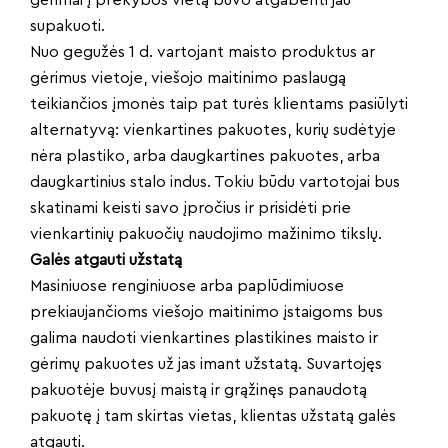
gėrimai į prekybos vietą buvo atgabenti jau
supakuoti.
Nuo gegužės 1 d. vartojant maisto produktus ar
gėrimus vietoje, viešojo maitinimo paslaugą
teikiančios įmonės taip pat turės klientams pasiūlyti
alternatyvą: vienkartines pakuotes, kurių sudėtyje
nėra plastiko, arba daugkartines pakuotes, arba
daugkartinius stalo indus. Tokiu būdu vartotojai bus
skatinami keisti savo įpročius ir prisidėti prie
vienkartinių pakuočių naudojimo mažinimo tikslų.
Galės atgauti užstatą
Masiniuose renginiuose arba paplūdimiuose
prekiaujančioms viešojo maitinimo įstaigoms bus
galima naudoti vienkartines plastikines maisto ir
gėrimų pakuotes už jas imant užstatą. Suvartojęs
pakuotėje buvusį maistą ir grąžinęs panaudotą
pakuotę į tam skirtas vietas, klientas užstatą galės
atgauti.