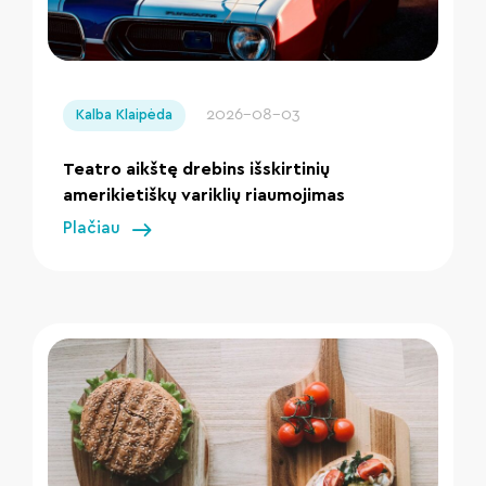
" loading="lazy"/>
2026-08-03
Kalba Klaipėda
Teatro aikštę drebins išskirtinių
amerikietiškų variklių riaumojimas
Plačiau