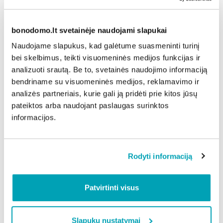
plastikinius gaminius, įskaitant plastikinius
vienkartinius šiaudelius ir įrankius. Nuo 2025 m.
bonodomo.lt svetainėje naudojami slapukai
gegužės 1 d. įsigaliosiančiu reglamentavimu toliau
kryptingai siekiama prisidėti prie vienkartinių
Naudojame slapukus, kad galėtume suasmeninti turinį
plastikinių gaminių naudojimo mažinimo.
bei skelbimus, teikti visuomeninės medijos funkcijas ir
2024 m. gruodžio 19 d. priimtame Pakuočių ir
analizuoti srautą. Be to, svetainės naudojimo informaciją
bendriname su visuomeninės medijos, reklamavimo ir
pakuočių atliekų reglamente numatyti dar griežtesni
analizės partneriais, kurie gali ją pridėti prie kitos jūsų
reikalavimai dėl vienkartinių plastikinių pakuočių
pateiktos arba naudojant paslaugas surinktos
naudojimo, tad tinkamas nuo 2025 m. gegužės 1 d.
informacijos.
įsigaliosiančio teisinio reglamentavimo
įgyvendinimas leis viešojo maitinimo įstaigoms
palaipsniui pasiruošti naujiems minėtame reglamente
Rodyti informaciją
numatytiems reikalavimams dėl daugkartinių
pakuočių, tam tikrų vienkartinių pakuočių naudojimo
uždraudimo ir kt.
Patvirtinti visus
Aplinkos ministerijos inf.
Slapukų nustatymai