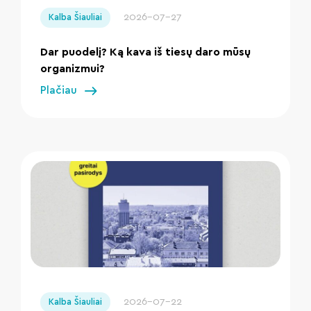
2026-07-27
Kalba Šiauliai
Dar puodelį? Ką kava iš tiesų daro mūsų
organizmui?
Plačiau
" loading="lazy"/>
2026-07-22
Kalba Šiauliai