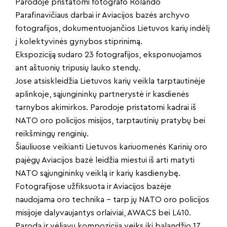
Parodoje pristatomi fotografo Rolando
Parafinavičiaus darbai ir Aviacijos bazės archyvo
fotografijos, dokumentuojančios Lietuvos karių indėlį
į kolektyvinės gynybos stiprinimą.
Ekspoziciją sudaro 23 fotografijos, eksponuojamos
ant aštuonių tripusių lauko stendų.
Jose atsiskleidžia Lietuvos karių veikla tarptautinėje
aplinkoje, sąjungininkų partnerystė ir kasdienės
tarnybos akimirkos. Parodoje pristatomi kadrai iš
NATO oro policijos misijos, tarptautinių pratybų bei
reikšmingų renginių.
Šiauliuose veikianti Lietuvos kariuomenės Karinių oro
pajėgų Aviacijos bazė leidžia miestui iš arti matyti
NATO sąjungininkų veiklą ir karių kasdienybę.
Fotografijose užfiksuota ir Aviacijos bazėje
naudojama oro technika – tarp jų NATO oro policijos
misijoje dalyvaujantys orlaiviai, AWACS bei L410.
Paroda ir vėliavų kompozicija veiks iki balandžio 17