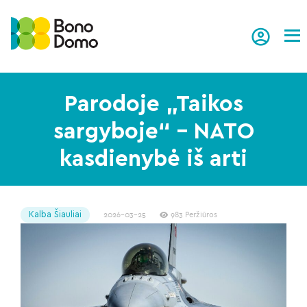
Tog
Parodoje „Taikos
sargyboje“ – NATO
kasdienybė iš arti
Kalba Šiauliai
2026-03-25
983 Peržiūros