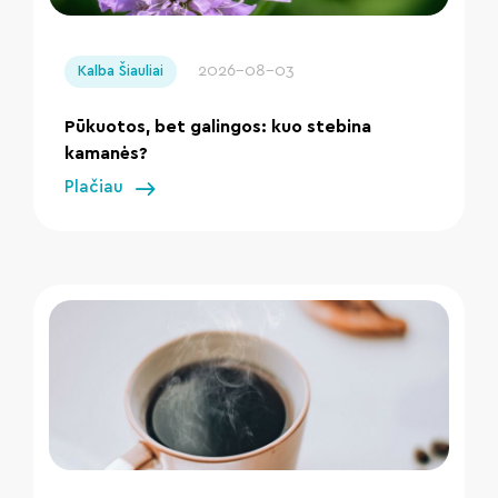
" loading="lazy"/>
2026-08-03
Kalba Šiauliai
Pūkuotos, bet galingos: kuo stebina
kamanės?
Plačiau
" loading="lazy"/>