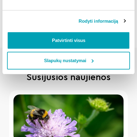
Atgal
Rodyti informaciją
Patvirtinti visus
Slapukų nustatymai
Susijusios naujienos