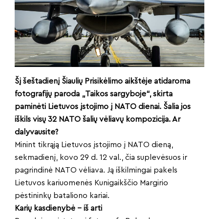
Šį šeštadienį Šiaulių Prisikėlimo aikštėje atidaroma
fotografijų paroda „Taikos sargyboje“, skirta
paminėti Lietuvos įstojimo į NATO dienai. Šalia jos
iškils visų 32 NATO šalių vėliavų kompozicija. Ar
dalyvausite?
Minint tikrąją Lietuvos įstojimo į NATO dieną,
sekmadienį, kovo 29 d. 12 val., čia suplevėsuos ir
pagrindinė NATO vėliava. Ją iškilmingai pakels
Lietuvos kariuomenės Kunigaikščio Margirio
pėstininkų bataliono kariai.
Karių kasdienybė – iš arti