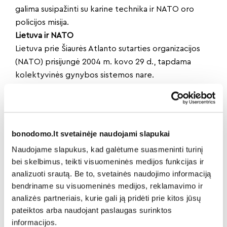
galima susipažinti su karine technika ir NATO oro
policijos misija.
Lietuva ir NATO
Lietuva prie Šiaurės Atlanto sutarties organizacijos
(NATO) prisijungė 2004 m. kovo 29 d., tapdama
kolektyvinės gynybos sistemos nare.
NATO vienija demokratines valstybes, kurios
bendradarbiauja siekdamos užtikrinti saugumą,
stabilumą ir taiką.
Narystė Aljanse Lietuvai suteikia ne tik saugumo
bonodomo.lt svetainėje naudojami slapukai
garantijas, bet ir galimybę aktyviai dalyvauti
Naudojame slapukus, kad galėtume suasmeninti turinį
tarptautinėse operacijose, stiprinti kariuomenės
bei skelbimus, teikti visuomeninės medijos funkcijas ir
pasirengimą bei kartu su sąjungininkais prisidėti prie
analizuoti srautą. Be to, svetainės naudojimo informaciją
bendrų pastangų saugoti taiką ir laisvę.
bendriname su visuomeninės medijos, reklamavimo ir
analizės partneriais, kurie gali ją pridėti prie kitos jūsų
pateiktos arba naudojant paslaugas surinktos
Dalintis naujiena:
informacijos.