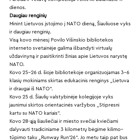
dienos.
Daugiau renginių
Minint Lietuvos įstojimo į NATO dieną, Šiauliuose vyks
ir daugiau renginių.
Visą kovo mėnesį Povilo Višinskio bibliotekos
interneto svetainėje galima išbandyti virtualų
uždavinyną ir pasitikrinti žinias apie Lietuvos narystę
NATO.
Kovo 25–26 d. šioje bibliotekoje organizuojamas 3–6
klasių mokiniams skirtas edukacinis renginys „Lietuva
ir draugai iš NATO“.
Kovo 25 d. Šiaulių valstybinėje kolegijoje vyks
jaunimui skirtos orientacinės varžybos „Stipresni
kartu su NATO kariais“.
Kovo 28-ąją šiauliečiai ir miesto svečiai kviečiami
dalyvauti tradiciniame 3 kilometrų bėgime kilimo–
tūpimo taku „Runway Run‘26“. Jo metu taip pat bus