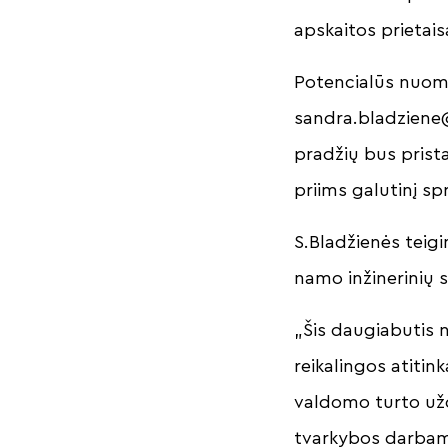
apskaitos prietais
Potencialūs nuomin
sandra.bladzien
pradžių bus pris
priims galutinį s
S.Bladžienės teigi
namo inžinerinių
„Šis daugiabutis n
reikalingos atiti
valdomo turto užd
tvarkybos darbam