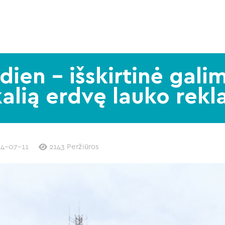
dien – išskirtinė gal
kalią erdvę lauko rekl
4-07-11
2143 Peržiūros