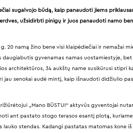
čiai sugalvojo būdą, kaip panaudoti jiems priklaus
rdves, užsidirbti pinigų ir juos panaudoti namo b
g. 20 namą žino bene visi klaipėdiečiai ir nemažai mi
as daugiabutis gyvenamas namas uostamiestyje, bet i
ios architektūros, 34 aukštų name susikūrusi stipri 
 jau senokai audė mintį, kaip išnaudoti didžiulio pa
ižiūrėtojui „Mano BŪSTUI“ aktyvūs gyventojai nutar
moti ant pastato stogo terasos esantį plotą, kuriame 
nis lauko stendas. Kadangi pastatas matomas kone iš