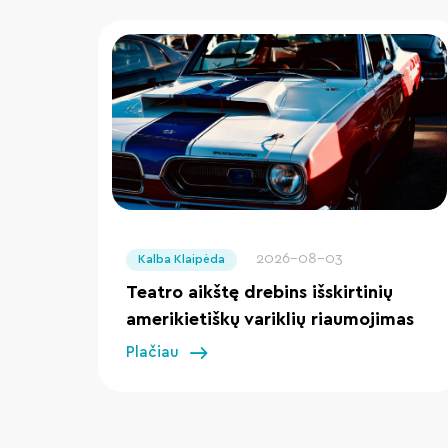
" loading="lazy"/>
2026-08-03
Kalba Klaipėda
Teatro aikštę drebins išskirtinių
amerikietiškų variklių riaumojimas
Plačiau