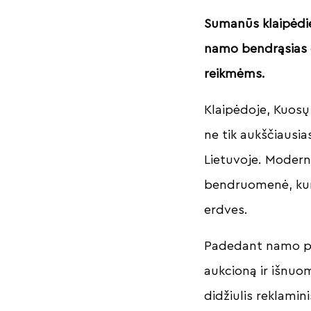
Sumanūs klaipėdie
namo bendrąsias e
reikmėms.
Klaipėdoje, Kuosų 
ne tik aukščiausi
Lietuvoje. Modern
bendruomenė, kuri
erdves.
Padedant namo pr
aukcioną ir išnuo
didžiulis reklami