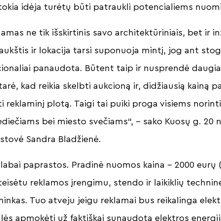
 tokia idėja turėtų būti patraukli potencialiems nuo
mas ne tik išskirtinis savo architektūriniais, bet ir in
aukštis ir lokacija tarsi suponuoja mintį, jog ant stog
acionaliai panaudota. Būtent taip ir nusprendė daugi
rė, kad reikia skelbti aukcioną ir, didžiausią kainą p
i reklaminį plotą. Taigi tai puiki proga visiems norin
diečiams bei miesto svečiams“, – sako Kuosų g. 20
stovė Sandra Bladžienė.
labai paprastos. Pradinė nuomos kaina – 2000 eurų 
teisėtu reklamos įrengimu, stendo ir laikiklių technin
inkas. Tuo atveju jeigu reklamai bus reikalinga elekt
lės apmokėti už faktiškai sunaudotą elektros energij