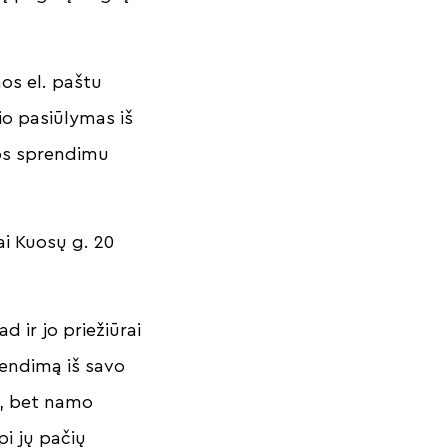
nos el. paštu
vio pasiūlymas iš
os sprendimu
ai Kuosų g. 20
d ir jo priežiūrai
rendimą iš savo
s, bet namo
i jų pačių