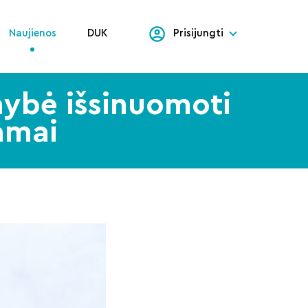
Naujienos
DUK
Prisijungti
imybė išsinuomoti
amai