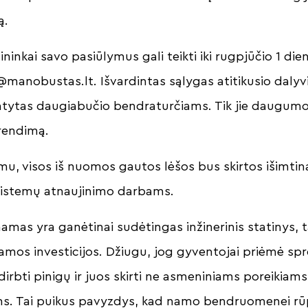
ą.
inkai savo pasiūlymus gali teikti iki rugpjūčio 1 die
e@manobustas.lt
. Išvardintas sąlygas atitikusio daly
tatytas daugiabučio bendraturčiams. Tik jie daugum
prendimą.
mu, visos iš nuomos gautos lėšos bus skirtos išimtin
 sistemų atnaujinimo darbams.
amas yra ganėtinai sudėtingas inžinerinis statinys, ta
nkamos investicijos. Džiugu, jog gyventojai priėmė sp
irbti pinigų ir juos skirti ne asmeniniams poreikiam
s. Tai puikus pavyzdys, kad namo bendruomenei rūp