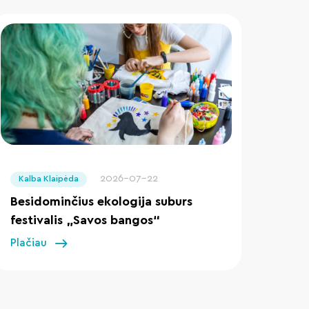
" loading="lazy"/>
2026-07-22
Kalba Klaipėda
Besidominčius ekologija suburs
festivalis „Savos bangos“
Plačiau