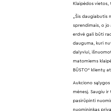
Klaipėdos vietos,
„Šis daugiabutis na
sprendimais, o jo 
erdvė gali būti r
dauguma, kuri nuta
dalyviui, išnuomot
matomiems klaipė
BŪSTO“ klientų at
Aukciono sąlygos 
mėnesį. Saugiu ir 
pasirūpinti nuomin
nuomininkas priva