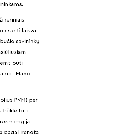
mininkams.
žineriniais
o esanti laisva
abučio savininkų
asiūliusiam
tiems būti
 namo „Mano
(plius PVM) per
e būkle turi
ros energija,
ą pagal įrengtą