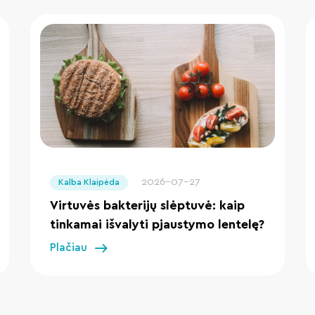
" loading="lazy"/>
2026-07-27
Kalba Klaipėda
Virtuvės bakterijų slėptuvė: kaip
tinkamai išvalyti pjaustymo lentelę?
Plačiau