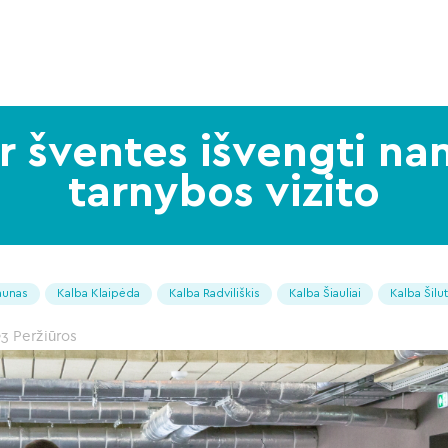
r šventes išvengti n
tarnybos vizito
aunas
Kalba Klaipėda
Kalba Radviliškis
Kalba Šiauliai
Kalba Šilu
3 Peržiūros