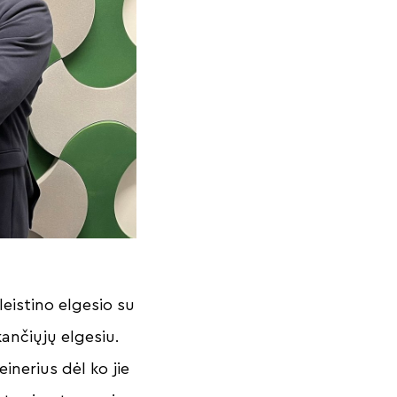
eistino elgesio su
kančiųjų elgesiu.
inerius dėl ko jie