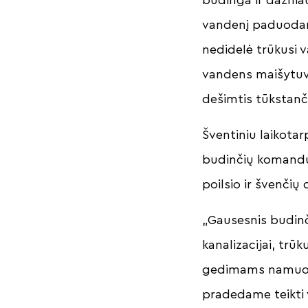
vandenį paduodanč
nedidelė trūkusi 
vandens maišytuvu
dešimtis tūkstanč
Šventiniu laikotar
budinčių komandų 
poilsio ir švenčių 
„Gausesnis budinči
kanalizacijai, tr
gedimams namuose,
pradedame teikti 