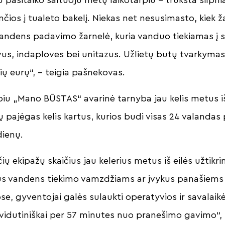
ios į tualeto bakelį. Niekas net nesusimasto, kiek ža
vandens padavimo žarnelė, kuria vanduo tiekiamas į s
s, indaploves bei unitazus. Užlietų butų tvarkymas ga
ių eurų“, – teigia pašnekovas.
piu „Mano BŪSTAS“ avarinė tarnyba jau kelis metus iš
pajėgas kelis kartus, kurios budi visas 24 valandas 
dienų.
ų ekipažų skaičius jau kelerius metus iš eilės užtikr
ūkus vandens tiekimo vamzdžiams ar įvykus panašie
 gyventojai galės sulaukti operatyvios ir savalaikė
vidutiniškai per 57 minutes nuo pranešimo gavimo“, – 