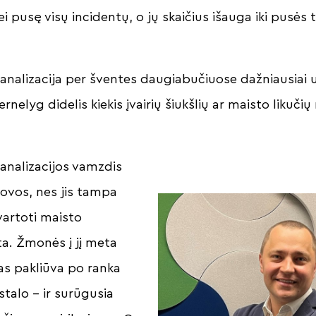
 pusę visų incidentų, o jų skaičius išauga iki pusės 
 kanalizacija per šventes daugiabučiuose dažniausiai 
rnelyg didelis kiekis įvairių šiukšlių ar maisto likuči
analizacijos vamzdis
ovos, nes jis tampa
artoti maisto
eta. Žmonės į jį meta
as pakliūva po ranka
stalo – ir surūgusia