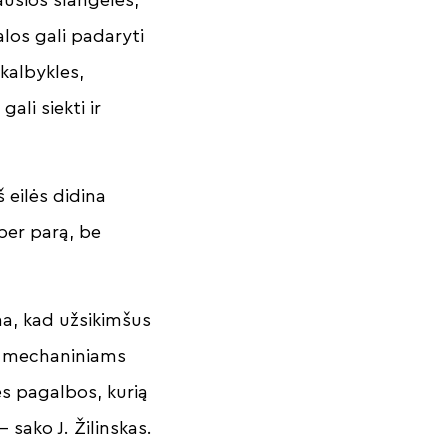
los gali padaryti
kalbykles,
li siekti ir
 eilės didina
per parą, be
ina, kad užsikimšus
ms mechaniniams
s pagalbos, kurią
sako J. Žilinskas.