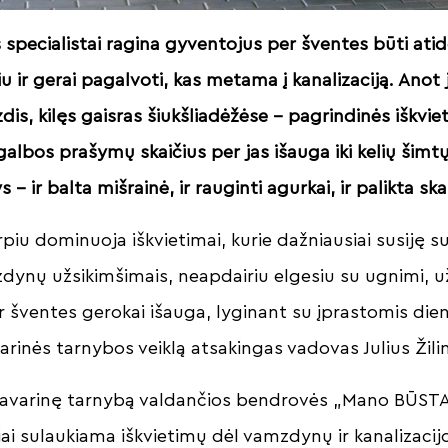
 specialistai ragina gyventojus per šventes būti atid
 ir gerai pagalvoti, kas metama į kanalizaciją. Anot 
dis, kilęs gaisras šiukšliadėžėse – pagrindinės iškvi
albos prašymų skaičius per jas išauga iki kelių šimt
s – ir balta mišrainė, ir rauginti agurkai, ir palikta s
rpiu dominuoja iškvietimai, kurie dažniausiai susiję 
zdynų užsikimšimais, neapdairiu elgesiu su ugnimi, už
r šventes gerokai išauga, lyginant su įprastomis die
inės tarnybos veiklą atsakingas vadovas Julius Žili
avarinę tarnybą valdančios bendrovės „Mano BŪSTAS
ai sulaukiama iškvietimų dėl vamzdynų ir kanalizacij