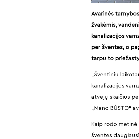
Avarinės tarnybos
žvakėmis, vandeniu
kanalizacijos vamz
per šventes, o pag
tarpu to priežasty
„Šventiniu laikota
kanalizacijos vam
atvejų skaičius pe
„Mano BŪSTO“ avar
Kaip rodo metinė 
šventes daugiausi