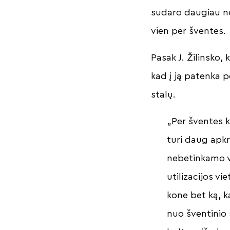
sudaro daugiau nei
vien per šventes.
Pasak J. Žilinsko,
kad į ją patenka pe
stalų.
„Per šventes k
turi daug apkr
nebetinkamo v
utilizacijos vi
kone bet ką, k
nuo šventinio 