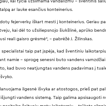
giau, kai tyčia užsiimama vandalizmu – šventinis sal
talpą ar lauke esančius konteinerius.
tų fejerverkų iškart mesti į konteinerius. Geriau pala
tveju, kai dėl to užsiliepsnojo šiukšlinė, aprūko ben
usi reali gaisro grėsmė“, – pabrėžė J. Žilinskas.
specialistai taip pat įspėja, kad šventiniu laikotarpi
esant namie – sprogę senesni buto vandens vamzdžiai 
l to, kad buvo neatjungtas vandens padavimas į tuale
išvyko.
planuojama ilgesnė išvyka ar atostogos, prieš pat p
jungti vandens sistemą. Taip galima apsisaugoti nu
 pasitaiko šaltuoju metų laikotarpiu – trūksta silpni