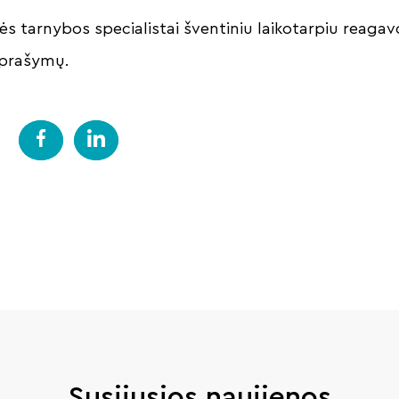
ės tarnybos specialistai šventiniu laikotarpiu reagav
 prašymų.
Susijusios naujienos