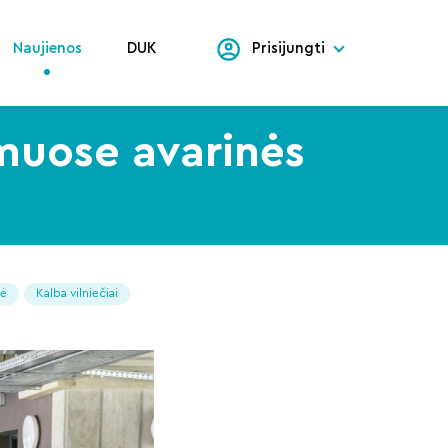
Naujienos
DUK
Prisijungti
amuose avarinės
tė
Kalba vilniečiai