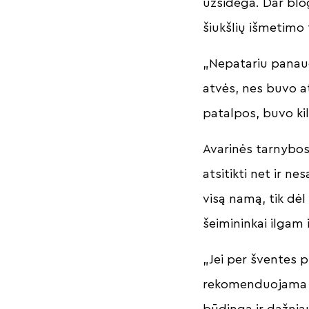
užsidega. Dar blo
šiukšlių išmetimo 
„Nepatariu panaudo
atvės, nes buvo a
patalpos, buvo kil
Avarinės tarnybos 
atsitikti net ir n
visą namą, tik dė
šeimininkai ilgam 
„Jei per šventes 
rekomenduojama iš
būdinga ir dažniau