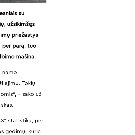
esniais su
jų, užsikimšęs
etimų priežastys
ų per parą, tuo
kalbimo mašina.
su namo
liejimu. Tokių
nomis“, – sako už
nskas.
“ statistika, per
os gedimų, kurie