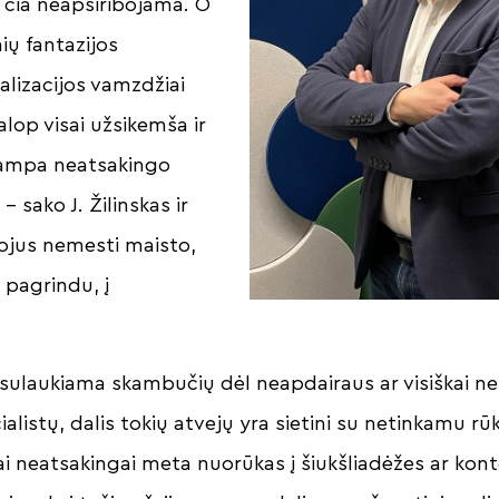
 čia neapsiribojama. O
ių fantazijos
alizacijos vamzdžiai
alop visai užsikemša ir
tampa neatsakingo
 – sako J. Žilinskas ir
ojus nemesti maisto,
 pagrindu, į
sulaukiama skambučių dėl neapdairaus ar visiškai nel
alistų, dalis tokių atvejų yra sietini su netinkamu rū
ai neatsakingai meta nuorūkas į šiukšliadėžes ar konte