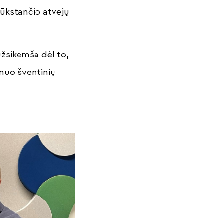
tūkstančio atvejų
užsikemša dėl to,
ų nuo šventinių