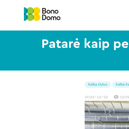
Patarė kaip pe
Kalba Alytus
Kalba K
2022-12-22
1509