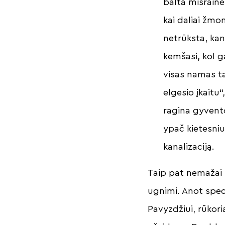
balta mišraine
kai daliai žmon
netrūksta, kan
kemšasi, kol g
visas namas 
elgesio įkaitu“,
ragina gyvent
ypač kietesniu
kanalizaciją.
Taip pat nemažai 
ugnimi. Anot speci
Pavyzdžiui, rūkori