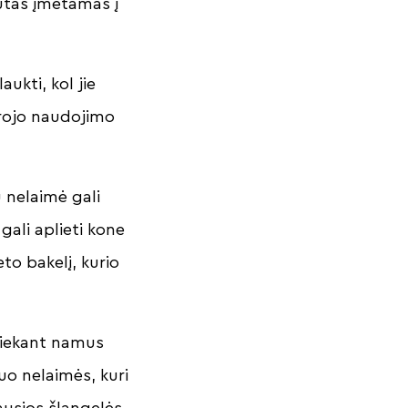
iutas įmetamas į
ukti, kol jie
drojo naudojimo
u nelaimė gali
gali aplieti kone
to bakelį, kurio
aliekant namus
o nelaimės, kuri
ausios šlangelės,