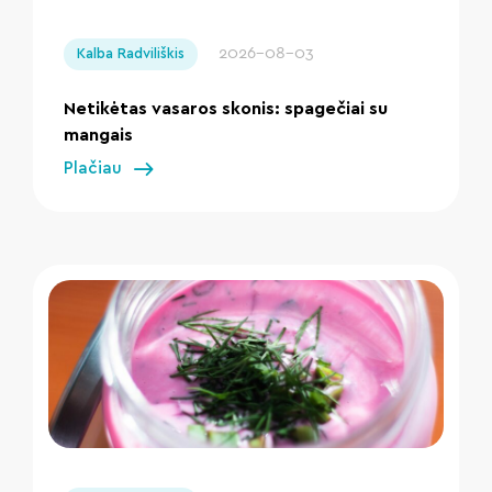
" loading="lazy"/>
2026-08-03
Kalba Radviliškis
Netikėtas vasaros skonis: spagečiai su
mangais
Plačiau
" loading="lazy"/>