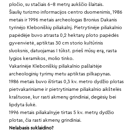
pločio, su stačiais 6-8 metrų aukščio šlaitais.
Šiaulių turizmo informacijos centro duomenimis, 1986
metais ir 1996 metais archeologas Bronius Dakanis
tyrinėjo Kleboniškių piliakalnį. Pietrytinėje piliakalnio
papėdėje buvo atrasta 0,2 hektarų ploto papėdės
gyvenvietė, aptiktas 30 cm storio kultūrinis
sluoksnis, datuojamas I tūkst. prieš mūsų erą, rasta
lygios keramikos, molio tinko.
Vakarinėje Kleboniškių piliakalnio pašlaitėje
archeologinių tyrimų metu aptiktas pilkapynas.
1986 metais buvo ištirtas 0,3 kv. metro dydžio plotas
pietvakariniame ir pietrytiniame piliakalnio aikštelės
kraštuose, kur rasti akmenų grindiniai, degėsių bei
lipdyta šukė.
1996 metais piliakalnyje tirtas 5 kv. metrų dydžio
plotas, čia rasti akmenų grindiniai.
Nelabasis suklaidino?