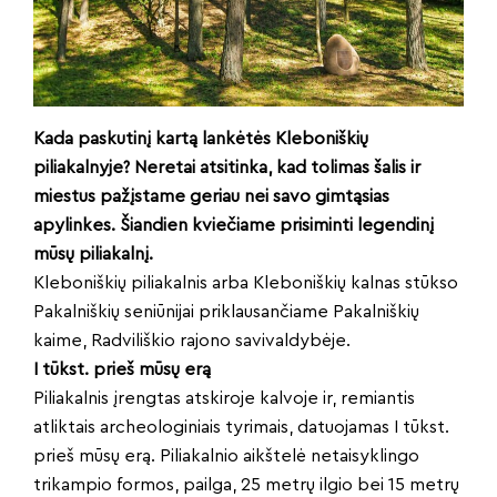
Kada paskutinį kartą lankėtės Kleboniškių
piliakalnyje? Neretai atsitinka, kad tolimas šalis ir
miestus pažįstame geriau nei savo gimtąsias
apylinkes. Šiandien kviečiame prisiminti legendinį
mūsų piliakalnį.
Kleboniškių piliakalnis arba Kleboniškių kalnas stūkso
Pakalniškių seniūnijai priklausančiame Pakalniškių
kaime, Radviliškio rajono savivaldybėje.
I tūkst. prieš mūsų erą
Piliakalnis įrengtas atskiroje kalvoje ir, remiantis
atliktais archeologiniais tyrimais, datuojamas I tūkst.
prieš mūsų erą. Piliakalnio aikštelė netaisyklingo
trikampio formos, pailga, 25 metrų ilgio bei 15 metrų