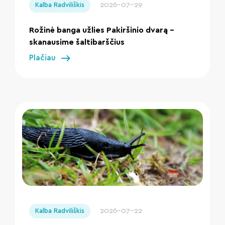
2026-07-29
Kalba Radviliškis
Rožinė banga užlies Pakiršinio dvarą –
skanausime šaltibarščius
Plačiau
" loading="lazy"/>
2026-07-22
Kalba Radviliškis