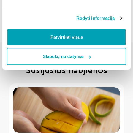
Atgal
Rodyti informaciją
Patvirtinti visus
Slapukų nustatymai
Susijusios naujienos