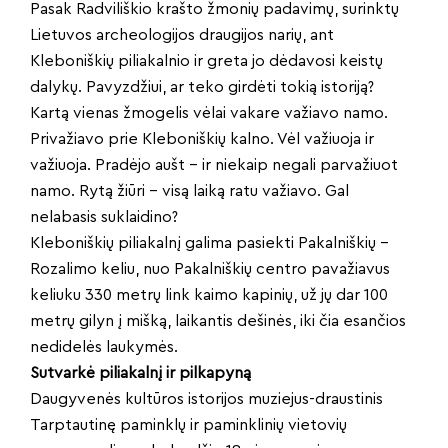
Pasak Radviliškio krašto žmonių padavimų, surinktų
Lietuvos archeologijos draugijos narių, ant
Kleboniškių piliakalnio ir greta jo dėdavosi keistų
dalykų. Pavyzdžiui, ar teko girdėti tokią istoriją?
Kartą vienas žmogelis vėlai vakare važiavo namo.
Privažiavo prie Kleboniškių kalno. Vėl važiuoja ir
važiuoja. Pradėjo aušt – ir niekaip negali parvažiuot
namo. Rytą žiūri – visą laiką ratu važiavo. Gal
nelabasis suklaidino?
Kleboniškių piliakalnį galima pasiekti Pakalniškių –
Rozalimo keliu, nuo Pakalniškių centro pavažiavus
keliuku 330 metrų link kaimo kapinių, už jų dar 100
metrų gilyn į mišką, laikantis dešinės, iki čia esančios
nedidelės laukymės.
Sutvarkė piliakalnį ir pilkapyną
Daugyvenės kultūros istorijos muziejus-draustinis
Tarptautinę paminklų ir paminklinių vietovių