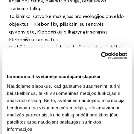
apsaugos dieną, balandžio 18-ąją, organizavo
tradicinę talką.
Talkininkai sutvarkė muziejaus archeologijos paveldo
objektus – Kleboniškių piliakalnį su senovės
gyvenviete, Kleboniškių pilkapyną ir senąsias
Kleboniškių kapinaites.
Darbšti kompanija surinko prilaužytas šakas, šiukšles,
paruošė vietovę būsimiems lankytojams, o kartu
susipažino su turtinga Kleboniškių istorija.
Talkoje dalyvavo Gen. Povilo Plechavičiaus šaulių 6-
bonodomo.lt svetainėje naudojami slapukai
osios rinktinės 601 kuopos Šeduvos būrio jaunieji
Naudojame slapukus, kad galėtume suasmeninti turinį
šauliai, Šeduvos gimnazijos moksleiviai, istorijos
bei skelbimus, teikti visuomeninės medijos funkcijas ir
mokytojos iš Radviliškio, muziejaus lankytojai,
analizuoti srautą. Be to, svetainės naudojimo informaciją
darbuotojai ir kiti pagalbininkai.
bendriname su visuomeninės medijos, reklamavimo ir
analizės partneriais, kurie gali ją pridėti prie kitos jūsų
pateiktos arba naudojant paslaugas surinktos
Dalintis naujiena:
informacijos.