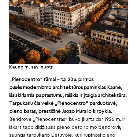
Kauno m. sav. nuotr.
„Pienocentro“ rūmai – tai 20 a. pirmos
pusės modernizmo architektūros paminklas Kaune,
išsiskiriantis paprastumu, raiškia ir įtaigia architektūra.
Tarpukariu čia veikė „Pienocentro“ parduotuvė,
pieno baras, prestižinė Juozo Muralio kirpykla.
Bendrovė „Pienocentras“ buvo įkurta dar 1926 m. ir
iškart tapo didžiausia pieno perdirbimo bendrovių
sąjunga tarpukario Lietuvoje, kuri rūpinosi pieno