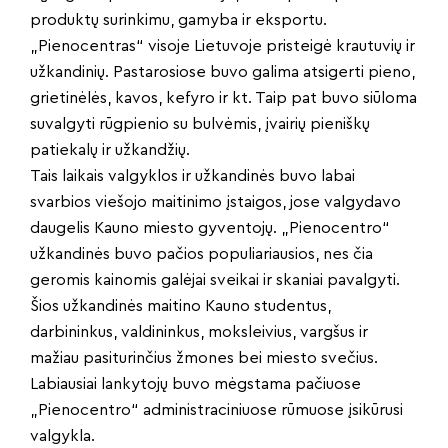
produktų surinkimu, gamyba ir eksportu.
„Pienocentras“ visoje Lietuvoje pristeigė krautuvių ir
užkandinių. Pastarosiose buvo galima atsigerti pieno,
grietinėlės, kavos, kefyro ir kt. Taip pat buvo siūloma
suvalgyti rūgpienio su bulvėmis, įvairių pieniškų
patiekalų ir užkandžių.
Tais laikais valgyklos ir užkandinės buvo labai
svarbios viešojo maitinimo įstaigos, jose valgydavo
daugelis Kauno miesto gyventojų. „Pienocentro“
užkandinės buvo pačios populiariausios, nes čia
geromis kainomis galėjai sveikai ir skaniai pavalgyti.
Šios užkandinės maitino Kauno studentus,
darbininkus, valdininkus, moksleivius, vargšus ir
mažiau pasiturinčius žmones bei miesto svečius.
Labiausiai lankytojų buvo mėgstama pačiuose
„Pienocentro“ administraciniuose rūmuose įsikūrusi
valgykla.