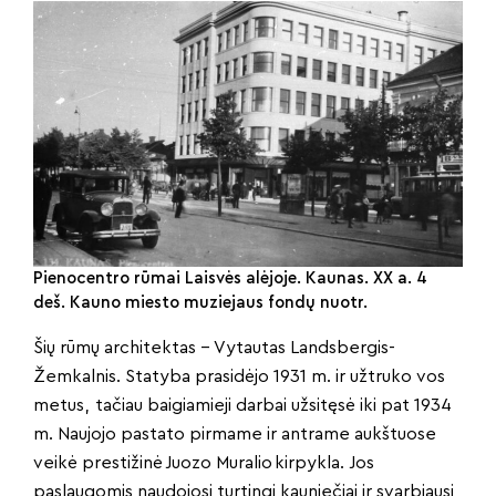
Pienocentro rūmai Laisvės alėjoje. Kaunas. XX a. 4
deš. Kauno miesto muziejaus fondų nuotr.
Šių rūmų architektas – Vytautas Landsbergis-
Žemkalnis. Statyba prasidėjo 1931 m. ir užtruko vos
metus, tačiau baigiamieji darbai užsitęsė iki pat 1934
m. Naujojo pastato pirmame ir antrame aukštuose
veikė prestižinė Juozo Muralio kirpykla. Jos
paslaugomis naudojosi turtingi kauniečiai ir svarbiausi