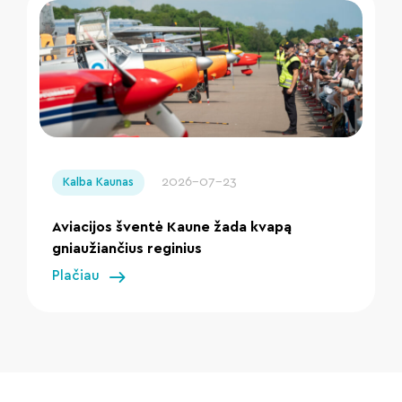
" loading="lazy"/>
2026-07-23
Kalba Kaunas
Aviacijos šventė Kaune žada kvapą
gniaužiančius reginius
Plačiau