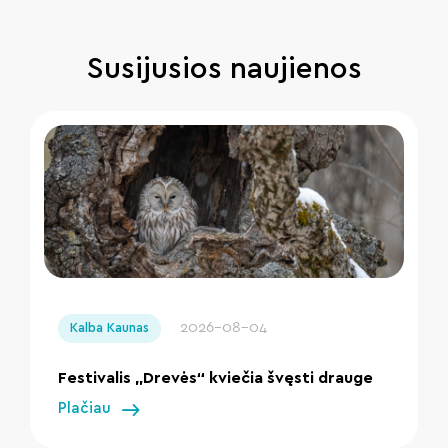
Susijusios naujienos
" loading="lazy"/>
2026-08-04
Kalba Kaunas
Festivalis „Drevės“ kviečia švęsti drauge
Plačiau