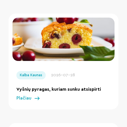
" loading="lazy"/>
2026-07-28
Kalba Kaunas
Vyšnių pyragas, kuriam sunku atsispirti
Plačiau