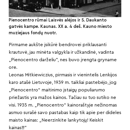
Pienocentro rūmai Laisvės alėjos ir S. Daukanto
gatvės kampe. Kaunas. XX a. 4 deš. Kauno miesto
muziejaus fondų nuotr.
Pirmame aukšte įsikūrė bendrovei priklausanti
krautuvė, jau minėta valgykla ir užkandinė, vadinta
„Pienocentro darželiu”, nes buvo įrengta gryname
ore.
Leonas Mitkiewiczius, pirmasis ir vienintelis Lenkijos
karo atašė Lietuvoje, 1939 m. taikliai pastebėjo, jog
„Pienocentro“ maitinimo įstaigų populiarumo
priežastis yra mažos kainos. Tačiau su tuo sutiko ne
visi. 1935 m. „Pienocentro“ kainoraštyje nežinomas
asmuo surašė savo pastabas kaip tik apie per dideles
maisto kainas: „Neerzinkite lankytojų! Keiskit
kainas!!!”