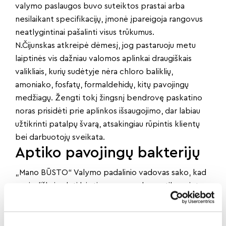
valymo paslaugos buvo suteiktos prastai arba
nesilaikant specifikacijų, įmonė įpareigoja rangovus
neatlygintinai pašalinti visus trūkumus.
N.Čijunskas atkreipė dėmesį, jog pastaruoju metu
laiptinės vis dažniau valomos aplinkai draugiškais
valikliais, kurių sudėtyje nėra chloro baliklių,
amoniako, fosfatų, formaldehidų, kitų pavojingų
medžiagų. Žengti tokį žingsnį bendrovę paskatino
noras prisidėti prie aplinkos išsaugojimo, dar labiau
užtikrinti patalpų švarą, atsakingiau rūpintis klientų
bei darbuotojų sveikata.
Aptiko pavojingų bakterijų
„Mano BŪSTO“ Valymo padalinio vadovas sako, kad
periodiškai valyti laiptines yra svarbu ne tik norint
užtikrinti tvarką ir švarą, bet ir užkirsti kelią pavojingų
ligų plitimui. Mat anksčiau Nacionalinės visuomenės
sveikatos priežiūros laboratorijos atliktas