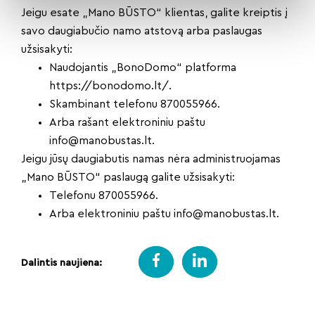
Jeigu esate „Mano BŪSTO“ klientas, galite kreiptis į
savo daugiabučio namo atstovą arba paslaugas
užsisakyti:
Naudojantis „BonoDomo“ platforma
https://bonodomo.lt/.
Skambinant telefonu 870055966.
Arba rašant elektroniniu paštu
info@manobustas.lt
.
Jeigu jūsų daugiabutis namas nėra administruojamas
„Mano BŪSTO“ paslaugą galite užsisakyti:
Telefonu 870055966.
Arba elektroniniu paštu
info@manobustas.lt
.
Dalintis naujiena: