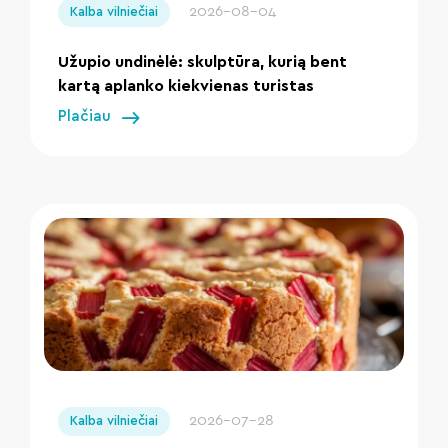
2026-08-04
Kalba vilniečiai
Užupio undinėlė: skulptūra, kurią bent
kartą aplanko kiekvienas turistas
Plačiau
" loading="lazy"/>
2026-07-28
Kalba vilniečiai