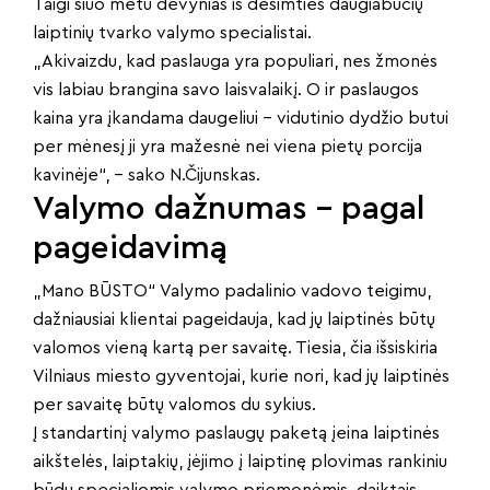
Taigi šiuo metu devynias iš dešimties daugiabučių
laiptinių tvarko valymo specialistai.
„Akivaizdu, kad paslauga yra populiari, nes žmonės
vis labiau brangina savo laisvalaikį. O ir paslaugos
kaina yra įkandama daugeliui – vidutinio dydžio butui
per mėnesį ji yra mažesnė nei viena pietų porcija
kavinėje“, – sako N.Čijunskas.
Valymo dažnumas – pagal
pageidavimą
„Mano BŪSTO“ Valymo padalinio vadovo teigimu,
dažniausiai klientai pageidauja, kad jų laiptinės būtų
valomos vieną kartą per savaitę. Tiesia, čia išsiskiria
Vilniaus miesto gyventojai, kurie nori, kad jų laiptinės
per savaitę būtų valomos du sykius.
Į standartinį valymo paslaugų paketą įeina laiptinės
aikštelės, laiptakių, įėjimo į laiptinę plovimas rankiniu