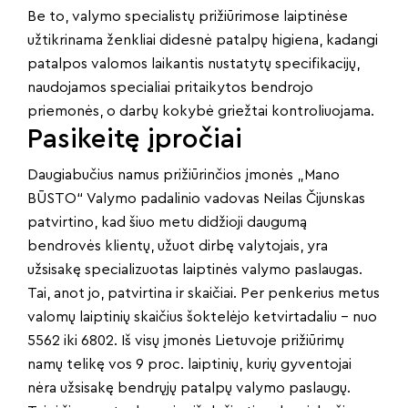
Be to, valymo specialistų prižiūrimose laiptinėse
užtikrinama ženkliai didesnė patalpų higiena, kadangi
patalpos valomos laikantis nustatytų specifikacijų,
naudojamos specialiai pritaikytos bendrojo
priemonės, o darbų kokybė griežtai kontroliuojama.
Pasikeitę įpročiai
Daugiabučius namus prižiūrinčios įmonės „Mano
BŪSTO“ Valymo padalinio vadovas Neilas Čijunskas
patvirtino, kad šiuo metu didžioji daugumą
bendrovės klientų, užuot dirbę valytojais, yra
užsisakę specializuotas laiptinės valymo paslaugas.
Tai, anot jo, patvirtina ir skaičiai. Per penkerius metus
valomų laiptinių skaičius šoktelėjo ketvirtadaliu – nuo
5562 iki 6802. Iš visų įmonės Lietuvoje prižiūrimų
namų telikę vos 9 proc. laiptinių, kurių gyventojai
nėra užsisakę bendrųjų patalpų valymo paslaugų.