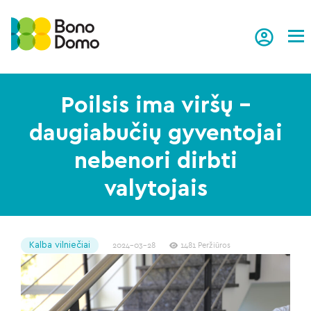
Tog
Poilsis ima viršų –
daugiabučių gyventojai
nebenori dirbti
valytojais
Kalba vilniečiai
2024-03-28
1481 Peržiūros