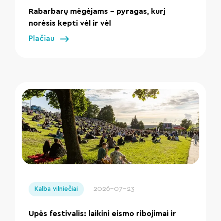
Rabarbarų mėgėjams – pyragas, kurį
norėsis kepti vėl ir vėl
Plačiau
" loading="lazy"/>
2026-07-23
Kalba vilniečiai
Upės festivalis: laikini eismo ribojimai ir