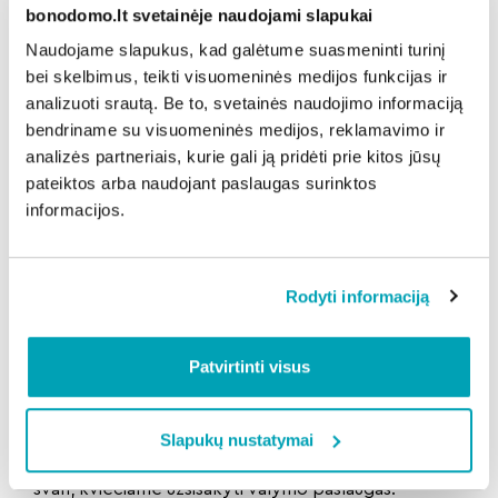
bonodomo.lt svetainėje naudojami slapukai
daugiabučių namų laiptinių tyrimas atskleidė
Naudojame slapukus, kad galėtume suasmeninti turinį
pavojingą tiesą – nevalomose laiptinėse bakterijų ir
bei skelbimus, teikti visuomeninės medijos funkcijas ir
pelėsinių grybų skaičius buvo dešimtis kartų didesnis
analizuoti srautą. Be to, svetainės naudojimo informaciją
nei periodiškai valomose bendrojo naudojimo
bendriname su visuomeninės medijos, reklamavimo ir
patalpose. Nešvariose laiptinėse mikrobiologai buvo
analizės partneriais, kurie gali ją pridėti prie kitos jūsų
aptikę ir žmogaus sveikatai pavojingo auksinio
pateiktos arba naudojant paslaugas surinktos
stafilokoko bakterijų.
informacijos.
„Yra namų, kurių laiptines gyventojai tvarko patys
tiesiog sušluodami smėlio ir purvo likučius. Tačiau
klaidinga manyti, jog pavojingus užkratus galima
Rodyti informaciją
išnaikinti periodiškai valant laiptines sausuoju būdu.
Net jei jos atrodo švarios, dar nereiškia, kad taip yra
Patvirtinti visus
iš tikrųjų. Kokybiškai išvalyti bendrąsias patalpas
įmanoma tik naudojant specialias priemones ir
laikantis numatytų specifikacijų“, – teigė N.Čijunskas.
Slapukų nustatymai
Jeigu norite, kad jūsų laiptinė blizgėtų ir visada būtų
švari, kviečiame užsisakyti valymo paslaugas: