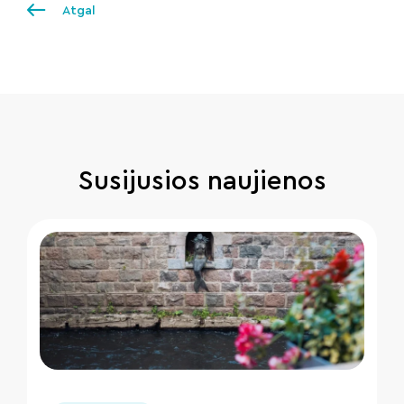
Atgal
Susijusios naujienos
" loading="lazy"/>