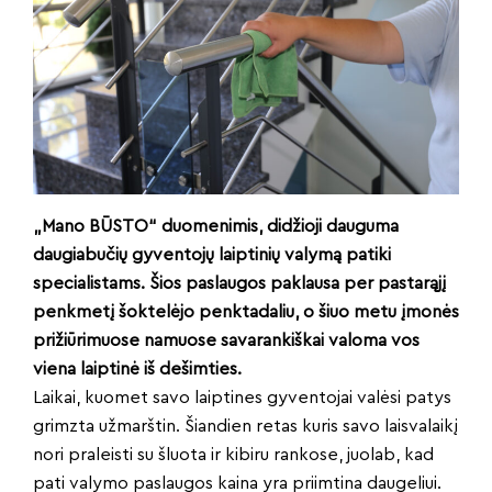
„Mano BŪSTO“ duomenimis, didžioji dauguma
daugiabučių gyventojų laiptinių valymą patiki
specialistams. Šios paslaugos paklausa per pastarąjį
penkmetį šoktelėjo penktadaliu, o šiuo metu įmonės
prižiūrimuose namuose savarankiškai valoma vos
viena laiptinė iš dešimties.
Laikai, kuomet savo laiptines gyventojai valėsi patys
grimzta užmarštin. Šiandien retas kuris savo laisvalaikį
nori praleisti su šluota ir kibiru rankose, juolab, kad
pati valymo paslaugos kaina yra priimtina daugeliui.