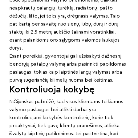
būdu specialiomis valymo priemonėmis, daiktais
neapkrautų palangių, turėklų, radiatorių, pašto
dėžučių, lifto, jei toks yra, drėgnasis valymas. Taip
pat kartą per savaitę nuo sienų, lubų, durų ir durų
staktų iki 2,5 metrų aukščio šalinami voratinkliai,
esant palankioms oro sąlygoms valomos laukujos
durys.
Esant poreikiui, gyventojai gali užsisakyti dažnesnį
bendrųjų patalpų valymą arba pasirinkti papildomas
paslaugas, tokias kaip laiptinės langų valymas arba
purvą sugeriančių kilimėlių nuoma bei keitimas.
Kontroliuoja kokybę
N.Čijunskas pabrėžė, kad visos klientams teikiamos
valymo paslaugos bei atlikti darbai yra
kontroliuojami kokybės kontrolierių, kurie tiek
proaktyviai, tiek gavę klientų pranešimus, atlieka
išvalytų laiptinių patikrinimus. Jei pasitvirtina, kad