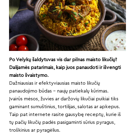
Po Velykų šaldytuvas vis dar pilnas maisto likučių?
Dalijamės patarimais, kaip juos panaudoti ir išvengti
maisto švaistymo.
Dažniausias ir efektyviausias maisto likučių
panaudojimo būdas – naujų patiekalų kūrimas.
Įvairūs mėsos, žuvies ar daržovių likučiai puikiai tiks
gaminant sumuštinius, tortilijas, salotas ar apkepus.
Taip pat internete rasite gausybę receptų, kurie iš
tų pačių likučių padės pasigaminti sūrius pyragus,
troškinius ar pyragėlius.