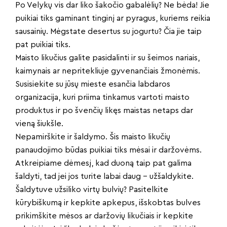
Po Velykų vis dar liko šakočio gabalėlių? Ne bėda! Jie
puikiai tiks gaminant tinginį ar pyragus, kuriems reikia
sausainių. Mėgstate desertus su jogurtu? Čia jie taip
pat puikiai tiks.
Maisto likučius galite pasidalinti ir su šeimos nariais,
kaimynais ar nepritekliuje gyvenančiais žmonėmis.
Susisiekite su jūsų mieste esančia labdaros
organizacija, kuri priima tinkamus vartoti maisto
produktus ir po švenčių likęs maistas netaps dar
vieną šiukšle.
Nepamirškite ir šaldymo. Šis maisto likučių
panaudojimo būdas puikiai tiks mėsai ir daržovėms.
Atkreipiame dėmesį, kad duoną taip pat galima
šaldyti, tad jei jos turite labai daug – užšaldykite.
Šaldytuve užsiliko virtų bulvių? Pasitelkite
kūrybiškumą ir kepkite apkepus, išskobtas bulves
prikimškite mėsos ar daržovių likučiais ir kepkite