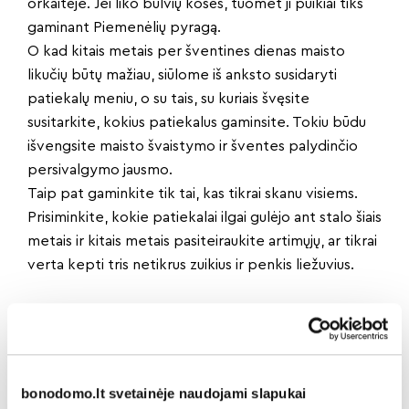
orkaitėje. Jei liko bulvių košės, tuomet ji puikiai tiks
gaminant Piemenėlių pyragą.
O kad kitais metais per šventines dienas maisto
likučių būtų mažiau, siūlome iš anksto susidaryti
patiekalų meniu, o su tais, su kuriais švęsite
susitarkite, kokius patiekalus gaminsite. Tokiu būdu
išvengsite maisto švaistymo ir šventes palydinčio
persivalgymo jausmo.
Taip pat gaminkite tik tai, kas tikrai skanu visiems.
Prisiminkite, kokie patiekalai ilgai gulėjo ant stalo šiais
metais ir kitais metais pasiteiraukite artimųjų, ar tikrai
verta kepti tris netikrus zuikius ir penkis liežuvius.
Dalintis naujiena:
bonodomo.lt svetainėje naudojami slapukai
Atgal