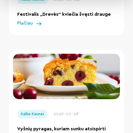
Festivalis „Drevės“ kviečia švęsti drauge
Plačiau
" loading="lazy"/>
2026-07-28
Kalba Kaunas
Vyšnių pyragas, kuriam sunku atsispirti