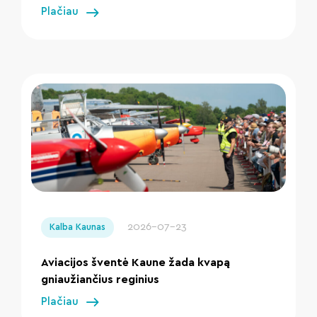
Plačiau
" loading="lazy"/>
2026-07-23
Kalba Kaunas
Aviacijos šventė Kaune žada kvapą
gniaužiančius reginius
Plačiau