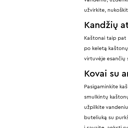
užvirkite, nukoškite
Kandžių a
Kaštonai taip pat 
po keletą kaštonų 
virtuvėje esančių 
Kovai su 
Pasigaminkite kašt
smulkintų kaštonų
užpilkite vandeniu 
buteliuką su purk
į savaitę, anksti r