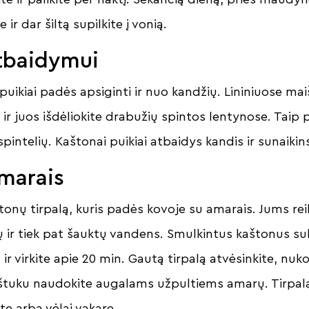
 ir dar šiltą supilkite į vonią.
tbaidymui
puikiai padės apsiginti ir nuo kandžių. Lininiuose mai
ir juos išdėliokite drabužių spintos lentynose. Taip 
spintelių. Kaštonai puikiai atbaidys kandis ir sunaikins
amarais
onų tirpalą, kuris padės kovoje su amarais. Jums reikė
 ir tiek pat šauktų vandens. Smulkintus kaštonus su
ir virkite apie 20 min. Gautą tirpalą atvėsinkite, nuko
štuku naudokite augalams užpultiems amarų. Tirpal
yte arba vėlai vakare.