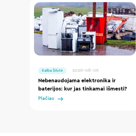
" loading="lazy"/>
2026-08-06
Kalba Šilutė
Nebenaudojama elektronika ir
baterijos: kur jas tinkamai išmesti?
Plačiau