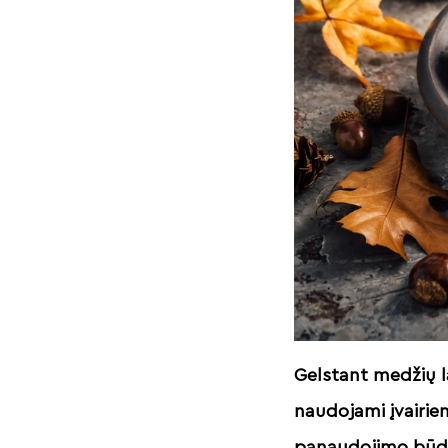
Gelstant medžių 
naudojami įvairie
panaudojimo būd