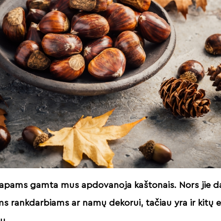
lapams gamta mus apdovanoja kaštonais. Nors jie da
ms rankdarbiams ar namų dekorui, tačiau yra ir kitų e
ų.