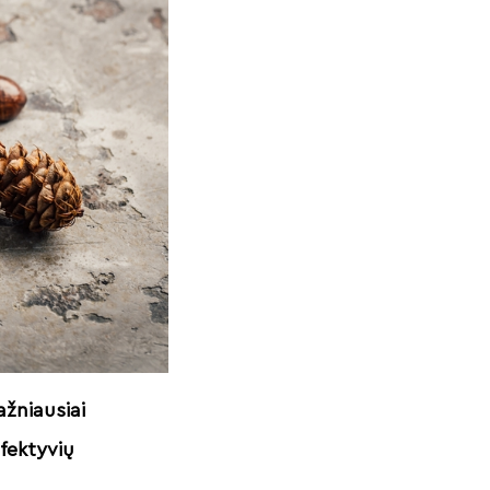
žniausiai
fektyvių