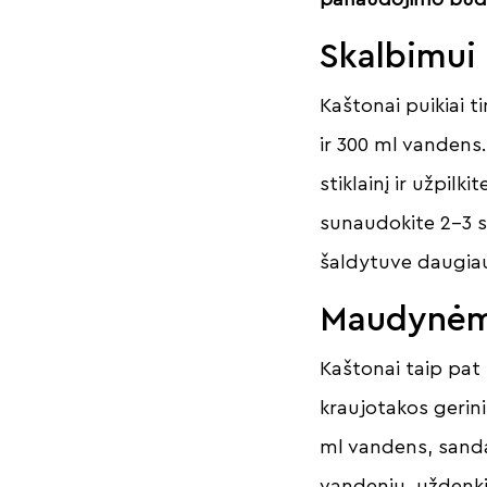
Skalbimui
Kaštonai puikiai t
ir 300 ml vandens.
stiklainį ir užpil
sunaudokite 2-3 s
šaldytuve daugiau
Maudynėm
Kaštonai taip pat 
kraujotakos gerini
ml vandens, sanda
vandeniu, uždenkit