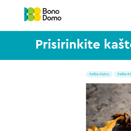
Prisirinkite ka
Kalba Alytus
Kalba K