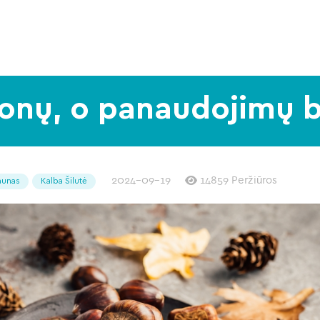
štonų, o panaudojimų 
2024-09-19
14859 Peržiūros
aunas
Kalba Šilutė