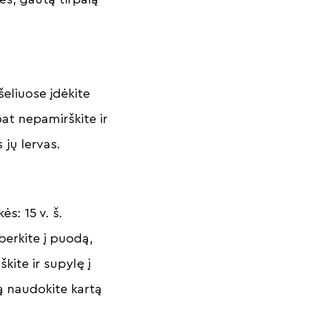
šeliuose įdėkite
pat nepamirškite ir
 jų lervas.
s: 15 v. š.
berkite į puodą,
škite ir supylę į
ą naudokite kartą