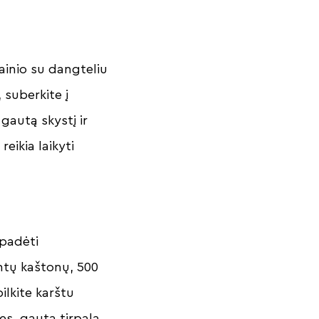
lainio su dangteliu
 suberkite į
gautą skystį ir
eikia laikyti
 padėti
intų kaštonų, 500
ilkite karštu
es, gautą tirpalą