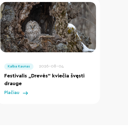
" loading="lazy"/>
2026-08-04
Kalba Kaunas
Festivalis „Drevės“ kviečia švęsti
drauge
Plačiau