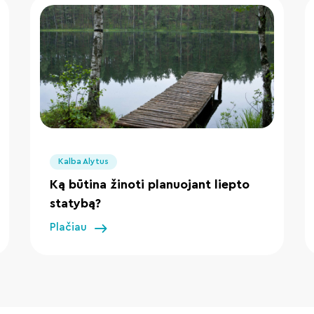
" loading="lazy"/>
Kalba Alytus
Ką būtina žinoti planuojant liepto
statybą?
Plačiau