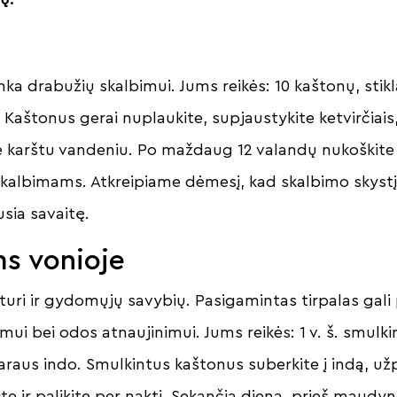
inka drabužių skalbimui. Jums reikės: 10 kaštonų, stik
 Kaštonus gerai nuplaukite, supjaustykite ketvirčiais,
kite karštu vandeniu. Po maždaug 12 valandų nukoškite 
kalbimams. Atkreipiame dėmesį, kad skalbimo skystį r
sia savaitę.
s vonioje
turi ir gydomųjų savybių. Pasigamintas tirpalas gali
mui bei odos atnaujinimui. Jums reikės: 1 v. š. smulk
raus indo. Smulkintus kaštonus suberkite į indą, užp
e ir palikite per naktį. Sekančią dieną, prieš maudyn