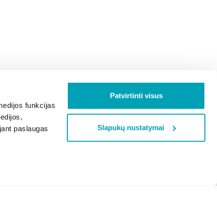
Patvirtinti visus
edijos funkcijas
edijos,
Slapukų nustatymai
ojant paslaugas