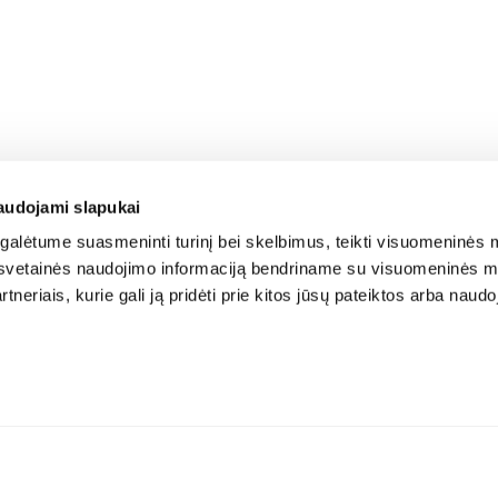
audojami slapukai
alėtume suasmeninti turinį bei skelbimus, teikti visuomeninės m
o, svetainės naudojimo informaciją bendriname su visuomeninės m
tneriais, kurie gali ją pridėti prie kitos jūsų pateiktos arba naud