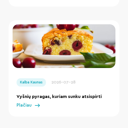
" loading="lazy"/>
2026-07-28
Kalba Kaunas
Vyšnių pyragas, kuriam sunku atsispirti
Plačiau