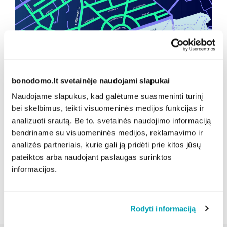
bonodomo.lt svetainėje naudojami slapukai
Kauno m. sav. nuotr.
Naudojame slapukus, kad galėtume suasmeninti turinį
bei skelbimus, teikti visuomeninės medijos funkcijas ir
analizuoti srautą. Be to, svetainės naudojimo informaciją
bendriname su visuomeninės medijos, reklamavimo ir
Dalintis naujiena:
analizės partneriais, kurie gali ją pridėti prie kitos jūsų
pateiktos arba naudojant paslaugas surinktos
informacijos.
Atgal
Rodyti informaciją