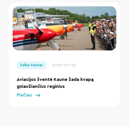
" loading="lazy"/>
2026-07-23
Kalba Kaunas
Aviacijos šventė Kaune žada kvapą
gniaužiančius reginius
Plačiau