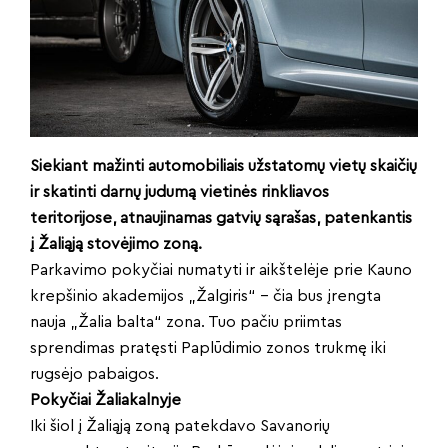
Siekiant mažinti automobiliais užstatomų vietų skaičių
ir skatinti darnų judumą vietinės rinkliavos
teritorijose, atnaujinamas gatvių sąrašas, patenkantis
į Žaliąją stovėjimo zoną.
Parkavimo pokyčiai numatyti ir aikštelėje prie Kauno
krepšinio akademijos „Žalgiris“ – čia bus įrengta
nauja „Žalia balta“ zona. Tuo pačiu priimtas
sprendimas pratęsti Paplūdimio zonos trukmę iki
rugsėjo pabaigos.
Pokyčiai Žaliakalnyje
Iki šiol į Žaliąją zoną patekdavo Savanorių