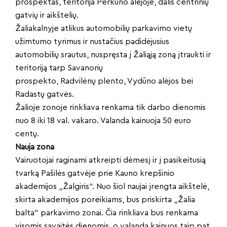
prospektas, teritorija Perkūno alėjoje, dalis centrinių
gatvių ir aikštelių.
Žaliakalnyje atlikus automobilių parkavimo vietų
užimtumo tyrimus ir nustačius padidėjusius
automobilių srautus, nuspręsta į Žaliąją zoną įtraukti ir
teritoriją tarp Savanorių
prospekto, Radvilėnų plento, Vydūno alėjos bei
Radastų gatvės.
Žalioje zonoje rinkliava renkama tik darbo dienomis
nuo 8 iki 18 val. vakaro. Valanda kainuoja 50 euro
centų.
Nauja zona
Vairuotojai raginami atkreipti dėmesį ir į pasikeitusią
tvarką Pašilės gatvėje prie Kauno krepšinio
akademijos „Žalgiris“. Nuo šiol naujai įrengta aikštelė,
skirta akademijos poreikiams, bus priskirta „Žalia
balta“ parkavimo zonai. Čia rinkliava bus renkama
visomis savaitės dienomis, o valanda kainuos taip pat