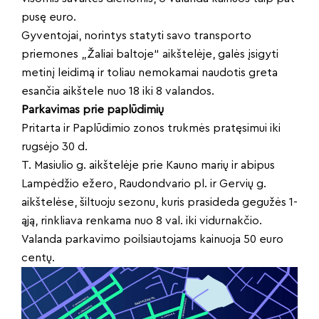
pusę euro.
Gyventojai, norintys statyti savo transporto
priemones „Žaliai baltoje“ aikštelėje, galės įsigyti
metinį leidimą ir toliau nemokamai naudotis greta
esančia aikštele nuo 18 iki 8 valandos.
Parkavimas prie paplūdimių
Pritarta ir Paplūdimio zonos trukmės pratęsimui iki
rugsėjo 30 d.
T. Masiulio g. aikštelėje prie Kauno marių ir abipus
Lampėdžio ežero, Raudondvario pl. ir Gervių g.
aikštelėse, šiltuoju sezonu, kuris prasideda gegužės 1-
ąją, rinkliava renkama nuo 8 val. iki vidurnakčio.
Valanda parkavimo poilsiautojams kainuoja 50 euro
centų.