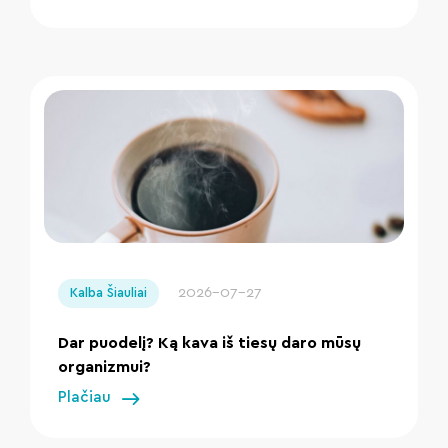
" loading="lazy"/>
2026-07-27
Kalba Šiauliai
Dar puodelį? Ką kava iš tiesų daro mūsų
organizmui?
Plačiau