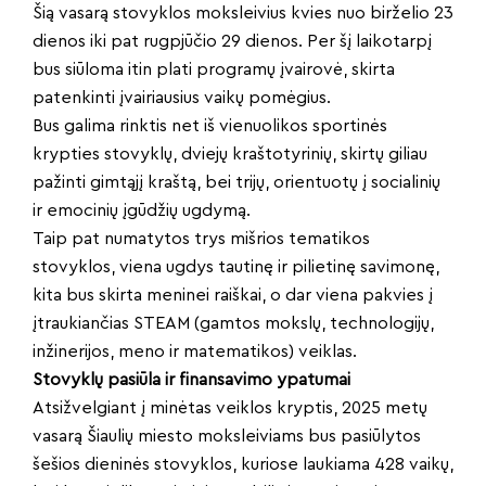
Šią vasarą stovyklos moksleivius kvies nuo birželio 23
dienos iki pat rugpjūčio 29 dienos. Per šį laikotarpį
bus siūloma itin plati programų įvairovė, skirta
patenkinti įvairiausius vaikų pomėgius.
Bus galima rinktis net iš vienuolikos sportinės
krypties stovyklų, dviejų kraštotyrinių, skirtų giliau
pažinti gimtąjį kraštą, bei trijų, orientuotų į socialinių
ir emocinių įgūdžių ugdymą.
Taip pat numatytos trys mišrios tematikos
stovyklos, viena ugdys tautinę ir pilietinę savimonę,
kita bus skirta meninei raiškai, o dar viena pakvies į
įtraukiančias STEAM (gamtos mokslų, technologijų,
inžinerijos, meno ir matematikos) veiklas.
Stovyklų pasiūla ir finansavimo ypatumai
Atsižvelgiant į minėtas veiklos kryptis, 2025 metų
vasarą Šiaulių miesto moksleiviams bus pasiūlytos
šešios dieninės stovyklos, kuriose laukiama 428 vaikų,