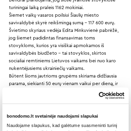
turiningai laiką praleis 1162 mokiniai.
Šiemet vaikų vasaros poilsiui Šiaulių miesto
savivaldybė skyrė reikšmingą sumą – 117 600 eurų.
Švietimo skyriaus vedėja Edita Minkuvienė pabrėžė,
jog šiemet padidintas finansavimas toms
stovykloms, kurios yra visiškai apmokamos iš
savivaldybės biudžeto – tai stovyklos, skirtos
socialiai remtiniems Lietuvos vaikams bei nuo karo
nukentėjusiems ukrainiečių vaikams.
Būtent šioms jautrioms grupėms skiriama didžiausia
parama, siekianti 50 eurų vienam vaikui per dieną, ir
šios išlaidos yra pilnai kompensuojamos.
Tuo tarpu kitoms stovykloms taikomas dalinis
finansavimas, padedantis sumažinti finansinę naštą
tėvams: dieninėms stovykloms numatyta 10 eurų, o
bonodomo.lt svetainėje naudojami slapukai
mobiliosioms ir stacionarioms – 20 eurų parama
Naudojame slapukus, kad galėtume suasmeninti turinį
vienam vaikui per dieną.