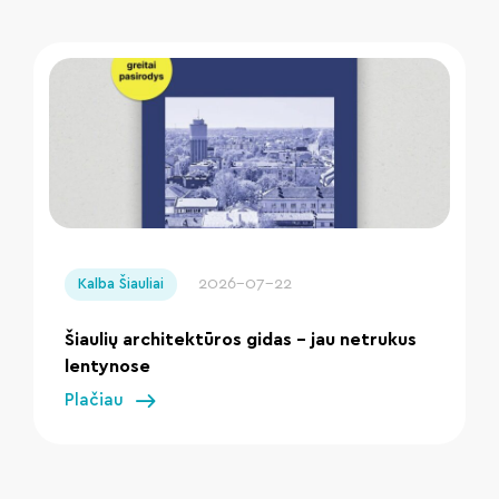
" loading="lazy"/>
2026-07-22
Kalba Šiauliai
Šiaulių architektūros gidas – jau netrukus
lentynose
Plačiau