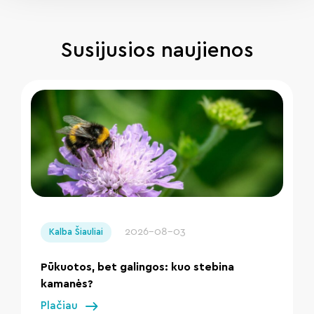
Susijusios naujienos
" loading="lazy"/>
2026-08-03
Kalba Šiauliai
Pūkuotos, bet galingos: kuo stebina
kamanės?
Plačiau