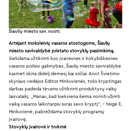
Šiaulių miesto sav. nuotr.
Artėjant moksleivių vasaros atostogoms, Šiaulių
miesto savivaldybė pristato stovyklų pasirinkimą.
Siekdama užtikrinti kuo įvairesnes ir kokybiškesnes
vasaros poilsio galimybes, Šiaulių miesto savivaldybė
kasmet skiria didelį dėmesį šiai sričiai. Anot Švietimo
skyriaus vedėjos Editos Minkuvienės, toks kryptingas
darbas padeda tėvams užtikrinti produktyvų vaikų
laisvalaikį. „Manau, kad kiekviena šeima norinti užimti
vaiką vasaros laikotarpiu suras savo kryptį“, – teigė E.
Minkuvienė, pabrėždama stovyklų programų
įvairovę.
Stovyklų įvairovė ir trukmė