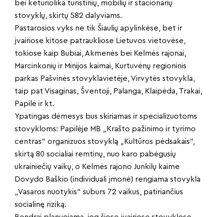
bei keturiolika turistinių, mobilių ir stacionarių
stovyklų, skirtų 582 dalyviams.
Pastarosios vyks ne tik Šiaulių apylinkėse, bet ir
įvairiose kitose patraukliose Lietuvos vietovėse,
tokiose kaip Bubiai, Akmenės bei Kelmės rajonai,
Marcinkonių ir Minijos kaimai, Kurtuvėnų regioninis
parkas Pašvinės stovyklavietėje, Virvytės stovykla,
taip pat Visaginas, Šventoji, Palanga, Klaipėda, Trakai,
Papilė ir kt.
Ypatingas dėmesys bus skiriamas ir specializuotoms
stovykloms: Papilėje MB „Krašto pažinimo ir tyrimo
centras“ organizuos stovyklą „Kultūros pėdsakais“,
skirtą 80 socialiai remtinų, nuo karo pabėgusių
ukrainiečių vaikų, o Kelmės rajono Junkilų kaime
Dovydo Baškio (individuali įmonė) rengiama stovykla
„Vasaros nuotykis“ suburs 72 vaikus, patiriančius
socialinę riziką.
Bendrai planuojama, jog šiose įvairiose stovyklose