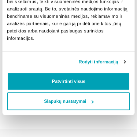
bei skelbimus, teikti visuomeninės medijos funkcijas ir
Kur rasti daugiau informacijos?
analizuoti srautą. Be to, svetainės naudojimo informaciją
Visa detalesnė informacija apie stovyklas, įskaitant
bendriname su visuomeninės medijos, reklamavimo ir
organizatorius, vietas, kontaktus ir trumpus
analizės partneriais, kurie gali ją pridėti prie kitos jūsų
programų aprašymus, bus paskelbta Šiaulių miesto
pateiktos arba naudojant paslaugas surinktos
savivaldybės interneto svetainėje, skyriuje „Švietimo
informacijos.
veiklos“, poskyryje „
Neformalusis švietimas
“.
Šiaulių miesto savivaldybės inf.
Rodyti informaciją
Dalintis naujiena:
Patvirtinti visus
Slapukų nustatymai
Atgal