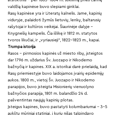
atsitiktinis – per 1863–1864 m. sukilimą prieš carinę
valdžią kapinėse buvo slepiami ginklai.
Rasų kapinėse yra ir Literatų kalnelis. Jame, kapinių
viduryje, palaidoti žymūs lietuvių, lenkų, baltarusių
rašytojai ir kultūros veikėjai. Šiaurinėje dalyje –
Knygnešių kampelis. Čia išlikę ir 1812 m. statytos
tvoros likučiai, ir „vyriausieji“, 1822–1823 m., kapai.
Trumpa istorija
Rasos – pirmosios kapinės už miesto ribų, įsteigtos
dar 1796 m. uždarius Šv. Juozapo ir Nikodemo
bažnyčią ir kapines. XIX a. istorikai darė prielaidą, kad
Rasų priemiestyje buvo laidojamos įvairių epidemijų
aukos. 1800 m., vietoj Šv. Juozapo ir Nikodemo
parapijos, buvo įsteigta Misionierių vienuolyno
bažnyčios parapija, 1801 m. balandžio 24 d.
pašventintas naujųjų kapinių plotas.
Įsteigus kapines, buvo pastatyti kolumbariumai – 3–5
aukštų mūriniai statiniai, į kurių nišas talpindavo