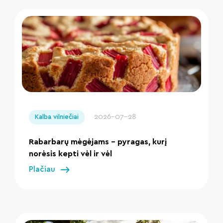
" loading="lazy"/>
2026-07-28
Kalba vilniečiai
Rabarbarų mėgėjams – pyragas, kurį
norėsis kepti vėl ir vėl
Plačiau