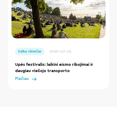
" loading="lazy"/>
2026-07-23
Kalba vilniečiai
Upės festivalis: laikini eismo ribojimai ir
daugiau viešojo transporto
Plačiau