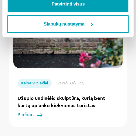
Susijusios naujienos
Patvirtinti visus
Slapukų nustatymai
" loading="lazy"/>
2026-08-04
Kalba vilniečiai
Užupio undinėlė: skulptūra, kurią bent
kartą aplanko kiekvienas turistas
Plačiau