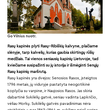
Go Vilnius nuotr.
Rasų kapinės plyti Rasų–Ribiškių kalvyne, plačiame
slėnyje, tarp kalvelių, kurias gaubia skirtingų rūšių
medžiais. Tai vienos seniausių kapinių Lietuvoje, tad
kviečiame susipažinti su jų istorija ir išmėginti Senųjų
Rasų kapinių maršrutą.
Rasų kapinės yra dvejos: Senosios Rasos, įsteigtos
1796 metais, jų viduryje pastatyta neogotikinė
koplyčia su varpine, ir Naujosios Rasos. Jas skiria
dabartinė Sukilėlių gatvė, seniau vadinta Lapkričio,
vėliau Morkų. Sukilėlių gatvės pavadinimas nėra