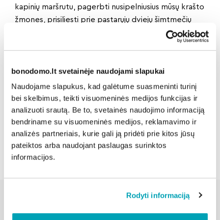
kapinių maršrutu, pagerbti nusipelniusius mūsų krašto
žmones, prisiliesti prie pastarųjų dviejų šimtmečių
Vilniaus istorijos, pažinti XIX a. ir XX a. pr. čia
gyvenusius žmones. Rasų kapinių maršrutą rasite
čia
.
„Go Vilnius“ ir „Neakivaizdinis VILNIUS“ inf.
bonodomo.lt svetainėje naudojami slapukai
Naudojame slapukus, kad galėtume suasmeninti turinį
Dalintis naujiena:
bei skelbimus, teikti visuomeninės medijos funkcijas ir
analizuoti srautą. Be to, svetainės naudojimo informaciją
bendriname su visuomeninės medijos, reklamavimo ir
analizės partneriais, kurie gali ją pridėti prie kitos jūsų
Atgal
pateiktos arba naudojant paslaugas surinktos
informacijos.
Rodyti informaciją