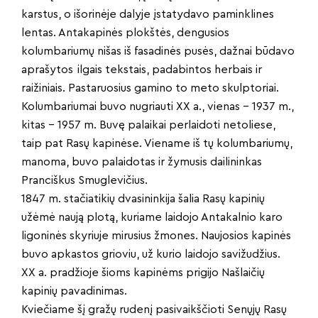
karstus, o išorinėje dalyje įstatydavo paminklines
lentas. Antakapinės plokštės, dengusios
kolumbariumų nišas iš fasadinės pusės, dažnai būdavo
aprašytos ilgais tekstais, padabintos herbais ir
raižiniais. Pastaruosius gamino to meto skulptoriai.
Kolumbariumai buvo nugriauti XX a., vienas – 1937 m.,
kitas – 1957 m. Buvę palaikai perlaidoti netoliese,
taip pat Rasų kapinėse. Viename iš tų kolumbariumų,
manoma, buvo palaidotas ir žymusis dailininkas
Pranciškus Smuglevičius.
1847 m. stačiatikių dvasininkija šalia Rasų kapinių
užėmė naują plotą, kuriame laidojo Antakalnio karo
ligoninės skyriuje mirusius žmones. Naujosios kapinės
buvo apkastos grioviu, už kurio laidojo savižudžius.
XX a. pradžioje šioms kapinėms prigijo Našlaičių
kapinių pavadinimas.
Kviečiame šį gražų rudenį pasivaikščioti Senųjų Rasų