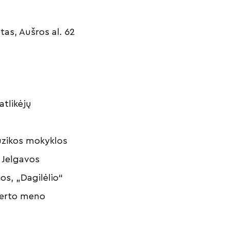
tas, Aušros al. 62
atlikėjų
uzikos mokyklos
, Jelgavos
os, „Dagilėlio“
ncerto meno