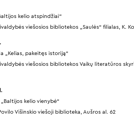
altijos kelio atspindžiai“
ivaldybės viešosios bibliotekos „Saulės“ filialas, K. K
.
a „Kelias, pakeitęs istoriją“
ivaldybės viešosios bibliotekos Vaikų literatūros skyr
.
„Baltijos kelio vienybė“
Povilo Višinskio viešoji biblioteka, Aušros al. 62