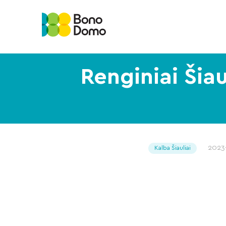
Renginiai Šiaul
2023
Kalba Šiauliai