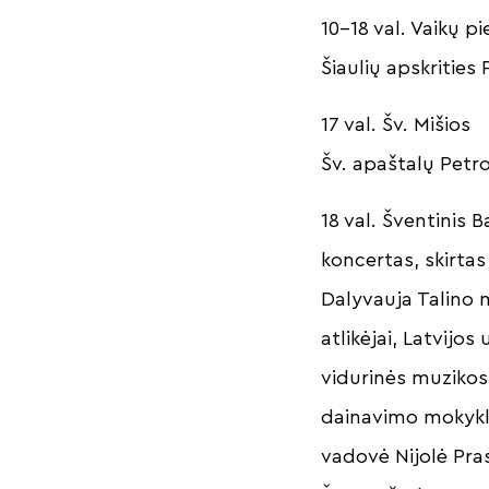
10–18 val. Vaikų pi
Šiaulių apskrities
17 val. Šv. Mišios
Šv. apaštalų Petro
18 val. Šventinis B
koncertas, skirta
Dalyvauja Talino 
atlikėjai, Latvijo
vidurinės muzikos
dainavimo mokyklo
vadovė Nijolė Pra