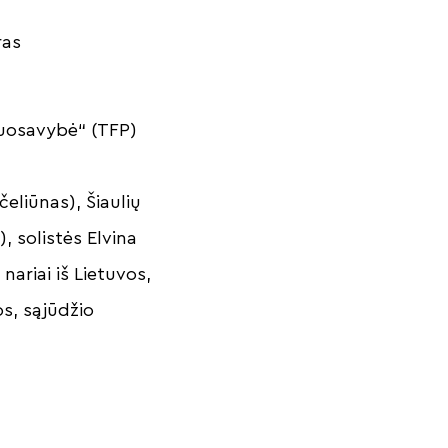
ras
 nuosavybė“ (TFP)
eliūnas), Šiaulių
), solistės Elvina
nariai iš Lietuvos,
jos, sąjūdžio