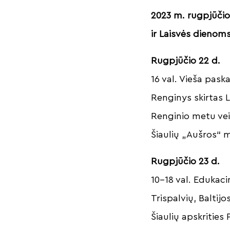
2023 m. rugpjūčio 
ir Laisvės dienom
Rugpjūčio 22 d.
16 val. Vieša pask
Renginys skirtas L
Renginio metu vei
Šiaulių „Aušros“ 
Rugpjūčio 23 d.
10–18 val. Edukac
Trispalvių, Baltij
Šiaulių apskrities