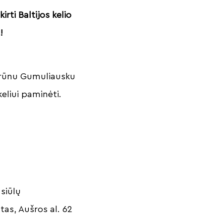
rti Baltijos kelio
!
. Arūnu Gumuliausku
eliui paminėti.
 siūlų
tas, Aušros al. 62