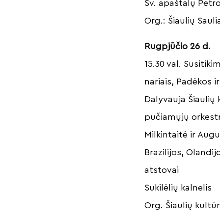
Šv. apaštalų Petro
Org.: Šiaulių Saul
Rugpjūčio 26 d.
15.30 val. Susitik
nariais, Padėkos ir
Dalyvauja Šiaulių
pučiamųjų orkestras
Milkintaitė ir Aug
Brazilijos, Olandij
atstovai
Sukilėlių kalnelis
Org. Šiaulių kultū