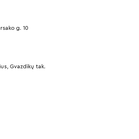
orsako g. 10
ius, Gvazdikų tak.