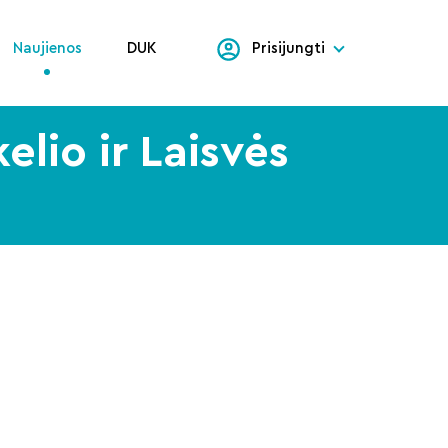
Naujienos
DUK
Prisijungti
kelio ir Laisvės