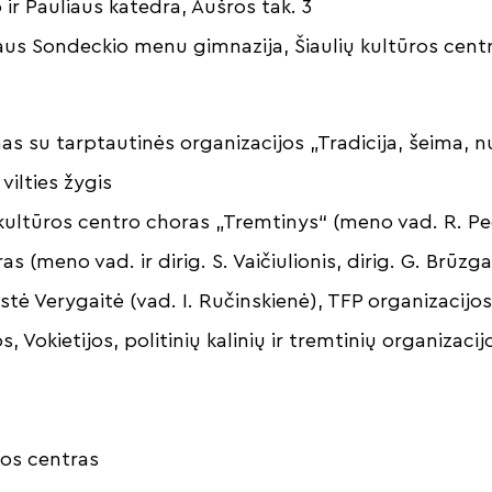
 ir Pauliaus katedra, Aušros tak. 3
iaus Sondeckio menu gimnazija, Šiaulių kultūros cent
imas su tarptautinės organizacijos „Tradicija, šeima,
 vilties žygis
 kultūros centro choras „Tremtinys“ (meno vad. R. Peč
 (meno vad. ir dirig. S. Vaičiulionis, dirig. G. Brūzga
ustė Verygaitė (vad. I. Ručinskienė), TFP organizacijos 
os, Vokietijos, politinių kalinių ir tremtinių organizaci
ros centras