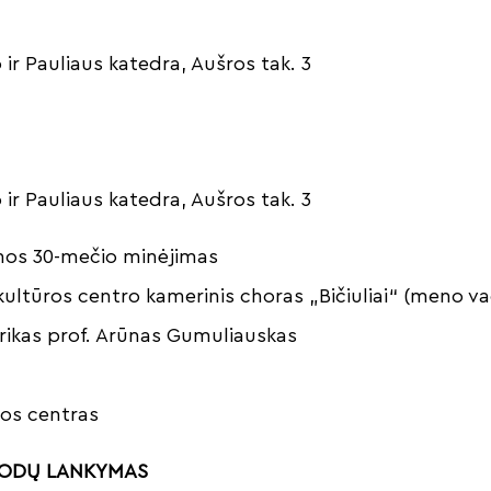
 ir Pauliaus katedra, Aušros tak. 3
 ir Pauliaus katedra, Aušros tak. 3
ienos 30-mečio minėjimas
kultūros centro kamerinis choras „Bičiuliai“ (meno va
orikas prof. Arūnas Gumuliauskas
ros centras
ODŲ LANKYMAS