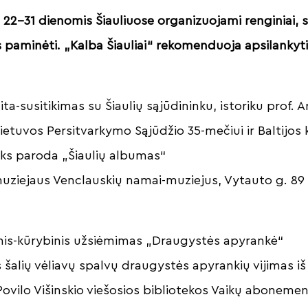
22–31 dienomis Šiauliuose organizuojami renginiai, ski
s paminėti. „Kalba Šiauliai“ rekomenduoja apsilankyti
aita-susitikimas su Šiaulių sąjūdininku, istoriku prof
ietuvos Persitvarkymo Sąjūdžio 35-mečiui ir Baltijos k
ks paroda „Šiaulių albumas“
muziejaus Venclauskių namai-muziejus, Vytauto g. 89
inis-kūrybinis užsiėmimas „Draugystės apyrankė“
os šalių vėliavų spalvų draugystės apyrankių vijimas iš
 Povilo Višinskio viešosios bibliotekos Vaikų abonemen