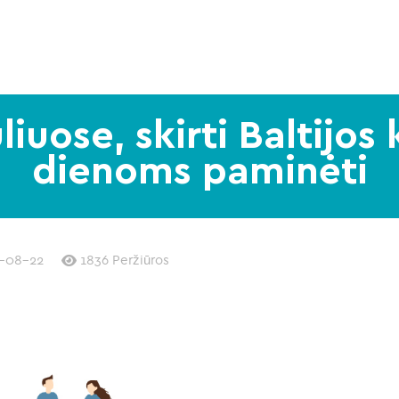
iuose, skirti Baltijos 
dienoms paminėti
-08-22
1836 Peržiūros