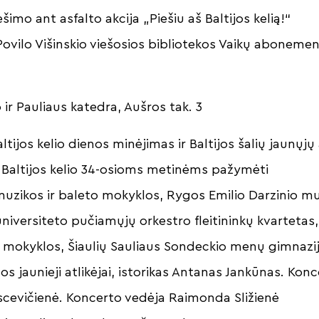
ešimo ant asfalto akcija „Piešiu aš Baltijos kelią!“
 Povilo Višinskio viešosios bibliotekos Vaikų abonemen
 ir Pauliaus katedra, Aušros tak. 3
altijos kelio dienos minėjimas ir Baltijos šalių jaunųjų 
s Baltijos kelio 34-osioms metinėms pažymėti
muzikos ir baleto mokyklos, Rygos Emilio Darzinio m
s universiteto pučiamųjų orkestro fleitininkų kvartetas
 mokyklos, Šiaulių Sauliaus Sondeckio menų gimnazij
s jaunieji atlikėjai, istorikas Antanas Jankūnas. Ko
scevičienė. Koncerto vedėja Raimonda Sližienė