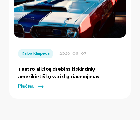
" loading="lazy"/>
2026-08-03
Kalba Klaipėda
Teatro aikštę drebins išskirtinių
amerikietiškų variklių riaumojimas
Plačiau