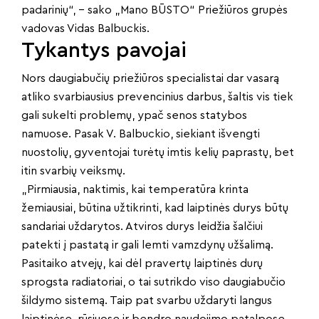
padarinių“, – sako „Mano BŪSTO“ Priežiūros grupės
vadovas Vidas Balbuckis.
Tykantys pavojai
Nors daugiabučių priežiūros specialistai dar vasarą
atliko svarbiausius prevencinius darbus, šaltis vis tiek
gali sukelti problemų, ypač senos statybos
namuose. Pasak V. Balbuckio, siekiant išvengti
nuostolių, gyventojai turėtų imtis kelių paprastų, bet
itin svarbių veiksmų.
„Pirmiausia, naktimis, kai temperatūra krinta
žemiausiai, būtina užtikrinti, kad laiptinės durys būtų
sandariai uždarytos. Atviros durys leidžia šalčiui
patekti į pastatą ir gali lemti vamzdynų užšalimą.
Pasitaiko atvejų, kai dėl pravertų laiptinės durų
sprogsta radiatoriai, o tai sutrikdo viso daugiabučio
šildymo sistemą. Taip pat svarbu uždaryti langus