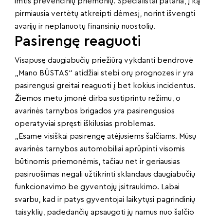
imtis prevencinių priemonių. Specialistai pataria, į ką
pirmiausia vertėtų atkreipti dėmesį, norint išvengti
avarijų ir neplanuotų finansinių nuostolių.
Pasirengę reaguoti
Visapusę daugiabučių priežiūrą vykdanti bendrovė
„Mano BŪSTAS“ atidžiai stebi orų prognozes ir yra
pasirengusi greitai reaguoti į bet kokius incidentus.
Žiemos metu įmonė dirba sustiprintu režimu, o
avarinės tarnybos brigados yra pasirengusios
operatyviai spręsti iškilusias problemas.
„Esame visiškai pasirengę atėjusiems šalčiams. Mūsų
avarinės tarnybos automobiliai aprūpinti visomis
būtinomis priemonėmis, tačiau net ir geriausias
pasiruošimas negali užtikrinti sklandaus daugiabučių
funkcionavimo be gyventojų įsitraukimo. Labai
svarbu, kad ir patys gyventojai laikytųsi pagrindinių
taisyklių, padedančių apsaugoti jų namus nuo šalčio