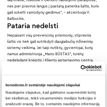
laiptinėse, rūsiuose ir bendro naudojimo patalpose,
nes per pravirus langus į pastatą patenka šaltis, kuris
gali sukelti vamzdynų gedimus“, – akcentuoja V.
Balbuckis.
Pataria nedelsti
Nepaisant visų prevencinių priemonių, stipresnis
šaltis vis tiek gali sutrikdyti daugiabučių inžinerinių
sistemų veikimą. Jei taip nutiktų, gyventojai, kurių
namus administruoja „Mano BŪSTAS“, turėtų
nedelsdami kreiptis į Klientų aptarnavimo centrą,
kad problema būtų išspręsta kuo greičiau.
„Nedelskite ir praneškite apie bet kokius incidentus.
Jei pastebėjote nesandarias, blogai užsidarančias
bonodomo.lt svetainėje naudojami slapukai
laiptinės duris, išdaužtą langą ar nuplėštą vamzdyno
izoliacinę medžiagą, informuokite namo
Naudojame slapukus, kad galėtume suasmeninti turinį
administratorių. Mūsų avarinės tarnybos ekipažai
bei skelbimus, teikti visuomeninės medijos funkcijas ir
dirba visą parą ir yra pasirengę greitai reaguoti bei
analizuoti srautą. Be to, svetainės naudojimo informaciją