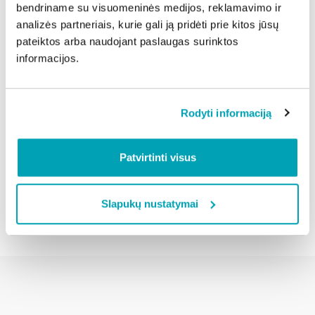
bendriname su visuomeninės medijos, reklamavimo ir
šalinti iškilusius gedimus“, – pabrėžia V. Balbuckis.
analizės partneriais, kurie gali ją pridėti prie kitos jūsų
Atsakingas požiūris ir laiku atlikti veiksmai gali padėti
pateiktos arba naudojant paslaugas surinktos
išvengti rimtų problemų ir užtikrinti, kad net
informacijos.
šalčiausiomis žiemos dienomis daugiabučiai išliktų
saugūs ir šilti.
Rodyti informaciją
Dalintis naujiena:
Patvirtinti visus
Atgal
Slapukų nustatymai