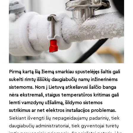
Pirmą kartą šią žiemą smarkiau spustelėjęs šaltis gali
sukelti rimtų iššūkių daugiabučių namų inžinerinėms
sistemoms. Nors į Lietuvą atkeliavusi šalčio banga
nėra ekstremali, staigus temperatūros kritimas gali
lemti vamzdynų užšalimą, šildymo sistemos
sutrikimus ar net elektros instaliacijos problemas.
Siekiant išvengti šių nepageidaujamų padarinių, tiek
daugiabučių administratoriai, tiek gyventojai turėtų