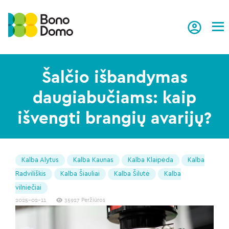
Tog
Šalčio išbandymas
daugiabučiams: kaip
išvengti brangių avarijų?
Kalba Alytus
Kalba Kaunas
Kalba Klaipėda
Kalba
Radviliškis
Kalba Šiauliai
Kalba Šilutė
Kalba
vilniečiai
2025-02-11
35927 Peržiūros