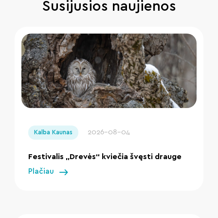
Susijusios naujienos
" loading="lazy"/>
2026-08-04
Kalba Kaunas
Festivalis „Drevės“ kviečia švęsti drauge
Plačiau