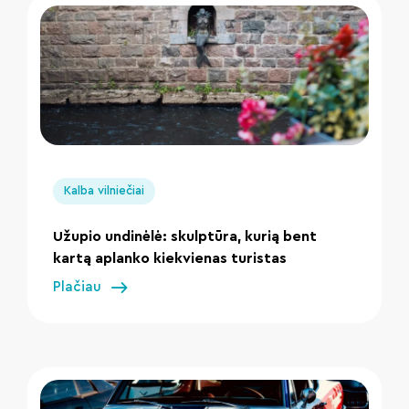
" loading="lazy"/>
Kalba vilniečiai
Užupio undinėlė: skulptūra, kurią bent
kartą aplanko kiekvienas turistas
Plačiau