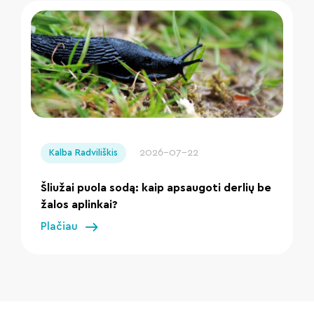
" loading="lazy"/>
2026-07-22
Kalba Radviliškis
Šliužai puola sodą: kaip apsaugoti derlių be
žalos aplinkai?
Plačiau