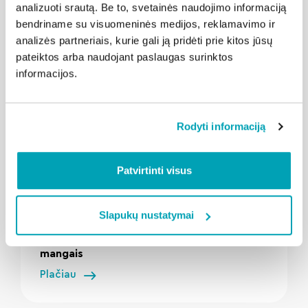
analizuoti srautą. Be to, svetainės naudojimo informaciją
Susijusios naujienos
bendriname su visuomeninės medijos, reklamavimo ir
analizės partneriais, kurie gali ją pridėti prie kitos jūsų
pateiktos arba naudojant paslaugas surinktos
informacijos.
Rodyti informaciją
Patvirtinti visus
" loading="lazy"/>
2026-08-03
Kalba Radviliškis
Slapukų nustatymai
Netikėtas vasaros skonis: spagečiai su
mangais
Plačiau