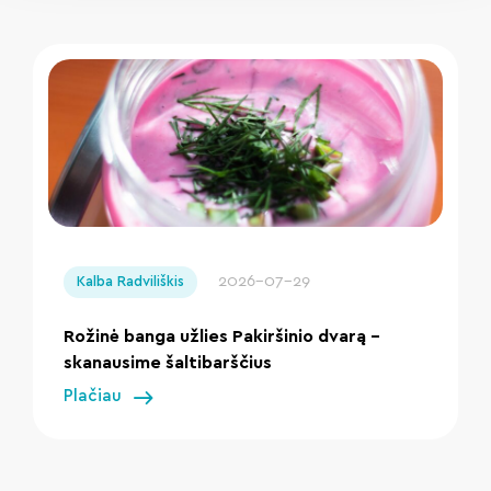
" loading="lazy"/>
2026-07-29
Kalba Radviliškis
Rožinė banga užlies Pakiršinio dvarą –
skanausime šaltibarščius
Plačiau