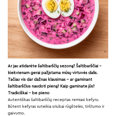
Ar jau atidarėte šaltibarščių sezoną? Šaltibarščiai –
kiekvienam gerai pažįstama mūsų virtuvės dalis.
Tačiau vis dar dažnas klausimas – ar gaminant
šaltibarščius naudoti pieną? Kaip gaminate jūs?
Tradiciškai – be pieno
Autentiškas šaltibarščių receptas remiasi kefyru.
Būtent kefyras suteikia sriubai rūgštelės, tirštumo ir
gaivumo.