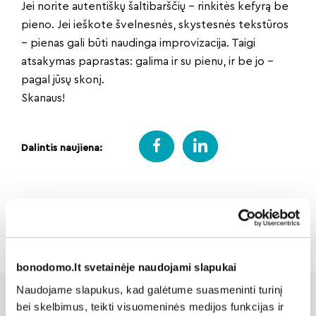
Jei norite autentiškų šaltibarščių – rinkitės kefyrą be
pieno. Jei ieškote švelnesnės, skystesnės tekstūros
– pienas gali būti naudinga improvizacija. Taigi
atsakymas paprastas: galima ir su pienu, ir be jo –
pagal jūsų skonį.
Skanaus!
Dalintis naujiena:
Atgal
bonodomo.lt svetainėje naudojami slapukai
Naudojame slapukus, kad galėtume suasmeninti turinį
bei skelbimus, teikti visuomeninės medijos funkcijas ir