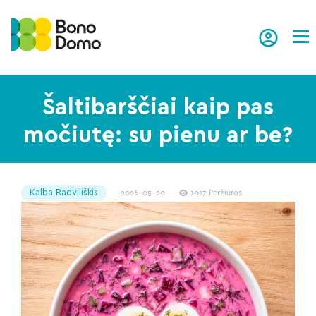
Tog
Šaltibarščiai kaip pas
močiutę: su pienu ar be?
Kalba Radviliškis
2026-05-20
1017 Peržiūros