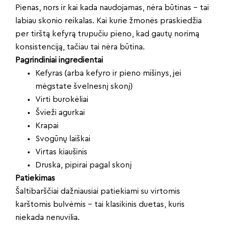
Pienas, nors ir kai kada naudojamas, nėra būtinas – tai
labiau skonio reikalas. Kai kurie žmonės praskiedžia
per tirštą kefyrą trupučiu pieno, kad gautų norimą
konsistenciją, tačiau tai nėra būtina.
Pagrindiniai ingredientai
Kefyras (arba kefyro ir pieno mišinys, jei
mėgstate švelnesnį skonį)
Virti burokėliai
Švieži agurkai
Krapai
Svogūnų laiškai
Virtas kiaušinis
Druska, pipirai pagal skonį
Patiekimas
Šaltibarščiai dažniausiai patiekiami su virtomis
karštomis bulvėmis – tai klasikinis duetas, kuris
niekada nenuvilia.