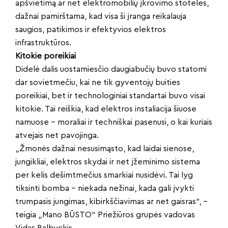
apšvietimą ar net elektromobilių įkrovimo stoteles,
dažnai pamirštama, kad visa ši įranga reikalauja
saugios, patikimos ir efektyvios elektros
infrastruktūros.
Kitokie poreikiai
Didelė dalis uostamiesčio daugiabučių buvo statomi
dar sovietmečiu, kai ne tik gyventojų buities
poreikiai, bet ir technologiniai standartai buvo visai
kitokie. Tai reiškia, kad elektros instaliacija šiuose
namuose – moraliai ir techniškai pasenusi, o kai kuriais
atvejais net pavojinga.
„Žmonės dažnai nesusimąsto, kad laidai sienose,
jungikliai, elektros skydai ir net įžeminimo sistema
per kelis dešimtmečius smarkiai nusidėvi. Tai lyg
tiksinti bomba – niekada nežinai, kada gali įvykti
trumpasis jungimas, kibirkščiavimas ar net gaisras“, –
teigia „Mano BŪSTO“ Priežiūros grupės vadovas