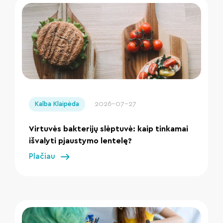
" loading="lazy"/>
2026-07-27
Kalba Klaipėda
Virtuvės bakterijų slėptuvė: kaip tinkamai
išvalyti pjaustymo lentelę?
Plačiau