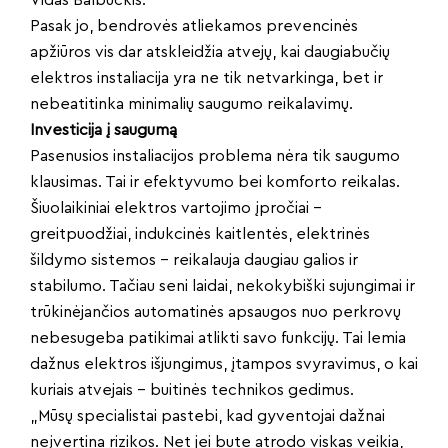
Vidas Balbuckis.
Pasak jo, bendrovės atliekamos prevencinės
apžiūros vis dar atskleidžia atvejų, kai daugiabučių
elektros instaliacija yra ne tik netvarkinga, bet ir
nebeatitinka minimalių saugumo reikalavimų.
Investicija į saugumą
Pasenusios instaliacijos problema nėra tik saugumo
klausimas. Tai ir efektyvumo bei komforto reikalas.
Šiuolaikiniai elektros vartojimo įpročiai –
greitpuodžiai, indukcinės kaitlentės, elektrinės
šildymo sistemos – reikalauja daugiau galios ir
stabilumo. Tačiau seni laidai, nekokybiški sujungimai ir
trūkinėjančios automatinės apsaugos nuo perkrovų
nebesugeba patikimai atlikti savo funkcijų. Tai lemia
dažnus elektros išjungimus, įtampos svyravimus, o kai
kuriais atvejais – buitinės technikos gedimus.
„Mūsų specialistai pastebi, kad gyventojai dažnai
neįvertina rizikos. Net jei bute atrodo viskas veikia,