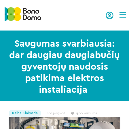
Tog
Saugumas svarbiausia:
dar daugiau daugiabučių
gyventojų naudosis
patikima elektros
instaliacija
Kalba Klaipėda
2025-07-08
1500 Peržiūros