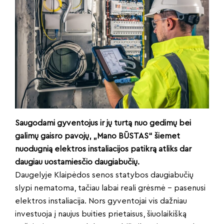
Saugodami gyventojus ir jų turtą nuo gedimų bei
galimų gaisro pavojų, „Mano BŪSTAS“ šiemet
nuodugnią elektros instaliacijos patikrą atliks dar
daugiau uostamiesčio daugiabučių.
Daugelyje Klaipėdos senos statybos daugiabučių
slypi nematoma, tačiau labai reali grėsmė – pasenusi
elektros instaliacija. Nors gyventojai vis dažniau
investuoja į naujus buities prietaisus, šiuolaikišką