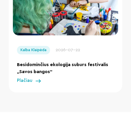
" loading="lazy"/>
2026-07-22
Kalba Klaipėda
Besidominčius ekologija suburs festivalis
„Savos bangos“
Plačiau