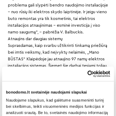
problema gali slypėti bendro naudojimo instaliacijoje
– nuo rūsių iki elektros skydo laiptinėje. Ir jeigu vieno
buto remontas yra tik kosmetinis, tai elektros
instaliacijos atnaujinimas – esminė investicija į viso
namo saugumą“, – pabrėžia V. Balbuckis.
Atnaujins dar daugiau sistemų
Suprasdamas, kaip svarbu užtikrinti tinkamą priežiūrą
bei imtis veiksmų, kad neįvyktų nelaimės, „Mano
BŪSTAS“ Klaipėdoje jau atnaujino 97 namų elektros
instaliacijos sistemas. Šiemet šie darbai tęsiami toliau.
Pasak V. Balbuckio, planuojama, kad iki metų
pabaigos saugia ir sutvarkyta elektros instaliacija
galės naudotis dar 37 namų gyventojai.
bonodomo.lt svetainėje naudojami slapukai
„Nors mūsų specialistai periodiškai inspektuoja
elektros instaliacijos sistemas, tačiau raginame ir
Naudojame slapukus, kad galėtume suasmeninti turinį
pačius gyventojus būti proaktyviems. Pastebėjus
bei skelbimus, teikti visuomeninės medijos funkcijas ir
analizuoti srautą. Be to, svetainės naudojimo informaciją
neatitikimus nepatariame patiems imtis veiksmų, o