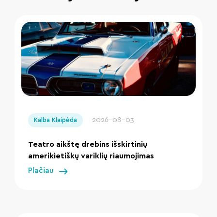
" loading="lazy"/>
2026-08-03
Kalba Klaipėda
Teatro aikštę drebins išskirtinių
amerikietiškų variklių riaumojimas
Plačiau