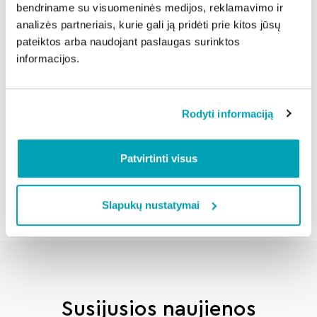
bendriname su visuomeninės medijos, reklamavimo ir
skubiai pranešti apie tai mums. Mūsų kvalifikuoti
analizės partneriais, kurie gali ją pridėti prie kitos jūsų
elektrikai įvertins sistemų būklę ir, esant poreikiui,
pateiktos arba naudojant paslaugas surinktos
atliks visus būtinus remonto darbus“, – sako V.
informacijos.
Balbuckis.
Rodyti informaciją
Dalintis naujiena:
Patvirtinti visus
Atgal
Slapukų nustatymai
Susijusios naujienos