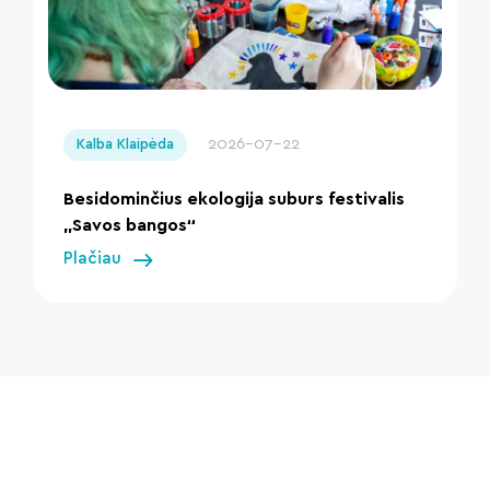
" loading="lazy"/>
2026-07-22
Kalba Klaipėda
Besidominčius ekologija suburs festivalis
„Savos bangos“
Plačiau