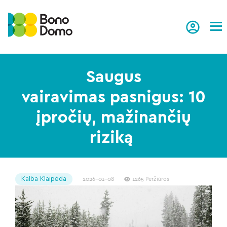
Tog
Saugus
vairavimas pasnigus: 10
įpročių, mažinančių
riziką
Kalba Klaipėda
2026-01-08
1265 Peržiūros