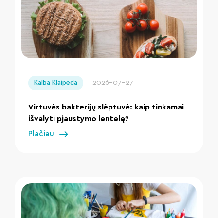
" loading="lazy"/>
2026-07-27
Kalba Klaipėda
Virtuvės bakterijų slėptuvė: kaip tinkamai
išvalyti pjaustymo lentelę?
Plačiau