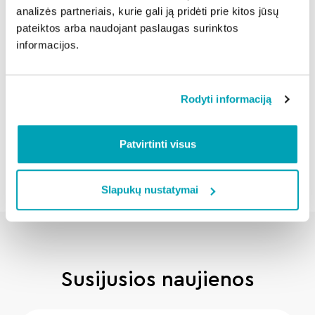
sniegas – prastas derinys.
analizės partneriais, kurie gali ją pridėti prie kitos jūsų
Kai kelias baltas, didžiausias pranašumas yra
pateiktos arba naudojant paslaugas surinktos
ramus ir prognozuojamas vairavimas.
informacijos.
Dalintis naujiena:
Rodyti informaciją
Patvirtinti visus
Atgal
Slapukų nustatymai
Susijusios naujienos