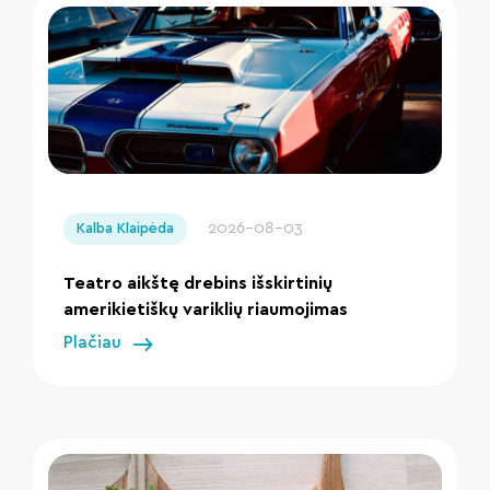
" loading="lazy"/>
2026-08-03
Kalba Klaipėda
Teatro aikštę drebins išskirtinių
amerikietiškų variklių riaumojimas
Plačiau