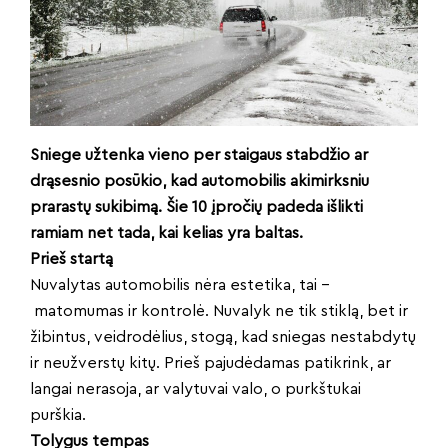
Sniege užtenka vieno per staigaus stabdžio ar
drąsesnio posūkio, kad automobilis akimirksniu
prarastų sukibimą. Šie 10 įpročių padeda išlikti
ramiam net tada, kai kelias yra baltas.
Prieš startą
Nuvalytas automobilis nėra estetika, tai –
matomumas ir kontrolė. Nuvalyk ne tik stiklą, bet ir
žibintus, veidrodėlius, stogą, kad sniegas nestabdytų
ir neužverstų kitų. Prieš pajudėdamas patikrink, ar
langai nerasoja, ar valytuvai valo, o purkštukai
purškia.
Tolygus tempas