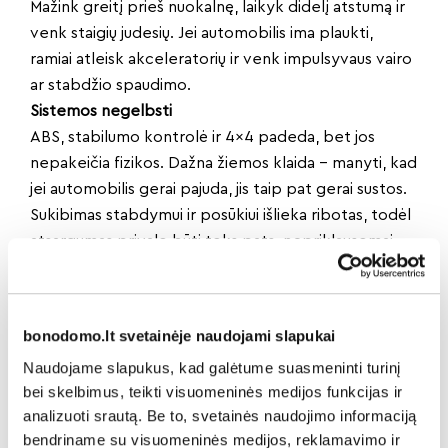
Mažink greitį prieš nuokalnę, laikyk didelį atstumą ir
venk staigių judesių. Jei automobilis ima plaukti,
ramiai atleisk akceleratorių ir venk impulsyvaus vairo
ar stabdžio spaudimo.
Sistemos negelbsti
ABS, stabilumo kontrolė ir 4×4 padeda, bet jos
nepakeičia fizikos. Dažna žiemos klaida – manyti, kad
jei automobilis gerai pajuda, jis taip pat gerai sustos.
Sukibimas stabdymui ir posūkiui išlieka ribotas, todėl
atsargumas privalo būti toks pats, nepriklausomai
nuo protingų sistemų.
Be skubėjimo
Saugiausias žiemos patarimas dažnai būna ne
bonodomo.lt svetainėje naudojami slapukai
techninis. Išvažiuok keliomis minutėmis anksčiau,
Naudojame slapukus, kad galėtume suasmeninti turinį
rinkis geriau prižiūrimus kelius, venk rizikingų manevrų
bei skelbimus, teikti visuomeninės medijos funkcijas ir
dėl sutaupytų sekundžių. Skubėjimas žiemą beveik
analizuoti srautą. Be to, svetainės naudojimo informaciją
visada reiškia staigius veiksmus, o staigūs veiksmai ir
bendriname su visuomeninės medijos, reklamavimo ir