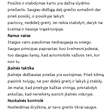
Posūkis ir stabdymas kartu yra dažna slydimo
priežastis. Saugiau didžiąją dalį greičio sumažinti dar
prieš posūkį, o posūkyje laikyti
pastovų, nedidelį greitį. Jei reikia stabdyti, daryk tai
švelniai ir tiesioje trajektorijoje.
Ramus vairas
Staigus vairo pasukimas nedraugauja su sniegu.
Saugus principas paprastas: kuo švelnesni judesiai,
tuo daugiau šansų, kad automobilis važiuos ten, kur
nori tu.
Įkalnės taktika
Įkalnėje didžiausias priešas yra sustojimas. Prieš kilimą
pasirink tolygų, ne per didelį greitį ir laikyk jį stabilų.
Jei matai, kad priekyje kažkas stringa, pristabdyk
anksčiau, kad nereikėtų sustoti įkalnės viduryje.
Nuokalnės kontrolė
Nusileidimas išryškina, ar tavo greitis tikrai saugus.