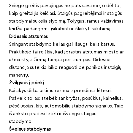
Sniege greitis pavojingas ne pats savaime, o dėl to,
kaip greitai jis keičiasi. Staigūs pagreitėjimai ir staigūs
stabdymai sukelia slydimą. Tolygus, ramus važiavimas
leidžia padangoms įsikabinti ir išlaikyti sukibimą.
Didesnis atstumas
Sningant stabdymo kelias gali išaugti kelis kartus.
Praktikoje tai reiškia, kad įprastas atstumas mieste ar
užmiestyje žiemą tampa per trumpas. Didesnė
distancija suteikia laiko reaguoti be panikos ir staigių
manevrų.
Žvilgsnis į priekį
Kai akys dirba artimu režimu, sprendimai lėtesni.
Pažvelk toliau: stebėk sankryžas, posūkius, kalnelius,
pėsčiuosius, kitų automobilių stabdymo signalus. Taip
iš anksto pradėsi lėtėti ir išvengsi staigaus
stabdymo.
Švelnus stabdymas