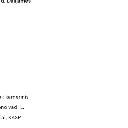
nti. Dalijamės
i: kamerinis
eno vad. L.
iai, KASP