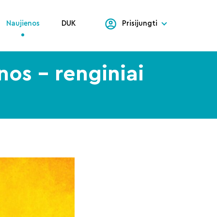
Naujienos
DUK
Prisijungti
nos – renginiai