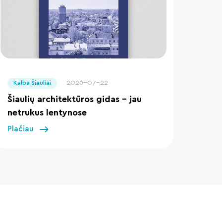
" loading="lazy"/>
2026-07-22
Kalba Šiauliai
Šiaulių architektūros gidas – jau
netrukus lentynose
Plačiau