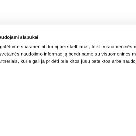
audojami slapukai
alėtume suasmeninti turinį bei skelbimus, teikti visuomeninės m
o, svetainės naudojimo informaciją bendriname su visuomeninės m
tneriais, kurie gali ją pridėti prie kitos jūsų pateiktos arba naud