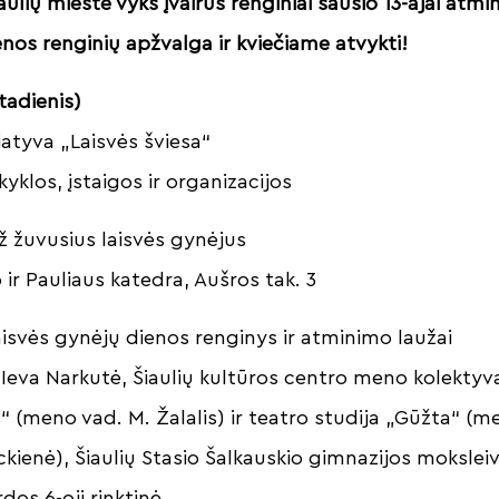
aulių mieste vyks įvairūs renginiai sausio 13-ajai atmi
nos renginių apžvalga ir kviečiame atvykti!
tadienis)
iciatyva „Laisvės šviesa“
yklos, įstaigos ir organizacijos
 už žuvusius laisvės gynėjus
 ir Pauliaus katedra, Aušros tak. 3
Laisvės gynėjų dienos renginys ir atminimo laužai
 Ieva Narkutė, Šiaulių kultūros centro meno kolektyva
 (meno vad. M. Žalalis) ir teatro studija „Gūžta“ (m
kienė), Šiaulių Stasio Šalkauskio gimnazijos moksleiv
dos 6-oji rinktinė