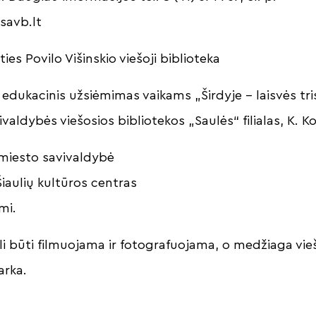
savb.lt
ties Povilo Višinskio viešoji biblioteka
l. edukacinis užsiėmimas vaikams „Širdyje – laisvės tr
ivaldybės viešosios bibliotekos „Saulės“ filialas, K. K
 miesto savivaldybė
iaulių kultūros centras
mi.
i būti filmuojama ir fotografuojama, o medžiaga vie
arka.