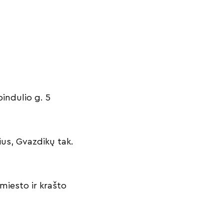
pindulio g. 5
ius, Gvazdikų tak.
miesto ir krašto