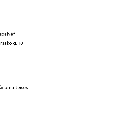
ispalvė“
orsako g. 10
šinama teisės