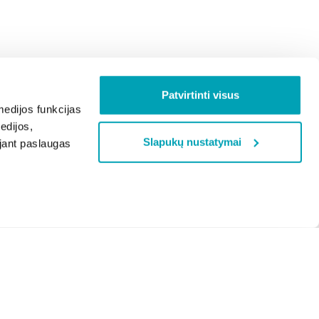
Patvirtinti visus
edijos funkcijas
edijos,
Slapukų nustatymai
ojant paslaugas