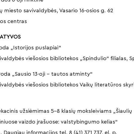
ių miesto savivaldybės, Vasario 16-osios g. 62
ros centras
IATYVOS
oda „Istorijos puslapiai“
ivaldybės viešosios bibliotekos „Spindulio“ filialas, S
roda „Sausio 13-oji – tautos atminty“
ivaldybės viešosios bibliotekos Vaikų literatūros skyr
ukacinis užsiėmimas 5–8 klasių moksleiviams „Šiaulių 
iniuose vaizdo įrašuose: valstybingumo kelias“
. Daugiau informacijos tel. 8 (41) 371 737, el. p.