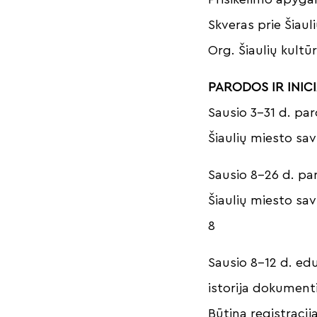
Skveras prie Šiaul
Org. Šiaulių kultū
PARODOS IR INIC
Sausio 3–31 d. par
Šiaulių miesto sav
Sausio 8–26 d. pa
Šiaulių miesto sav
8
Sausio 8–12 d. ed
istorija dokument
Būtina registracija