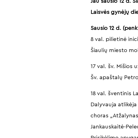
Jau sausio 12 d. Ši
Laisvės gynėjų die
Sausio 12 d. (penk
8 val. pilietinė in
Šiaulių miesto mok
17 val. šv. Mišios
Šv. apaštalų Petro
18 val. šventinis 
Dalyvauja atlikėja
choras „Atžalynas“
Jankauskaitė-Pelec
Prisikėlimo apygar