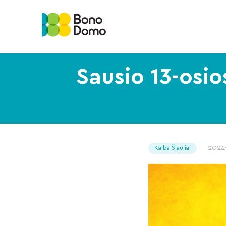
Sausio 13-osio
2024
Kalba Šiauliai