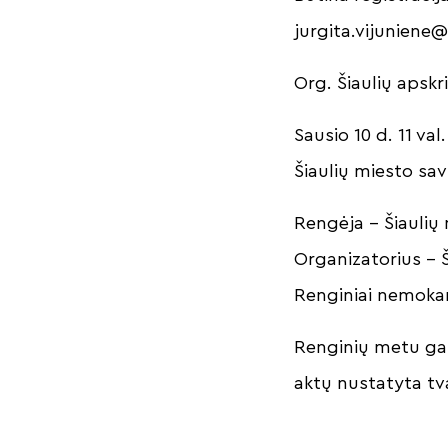
jurgita.vijuniene@
Org. Šiaulių apskri
Sausio 10 d. 11 va
Šiaulių miesto sav
Rengėja – Šiaulių
Organizatorius – Š
Renginiai nemoka
Renginių metu gal
aktų nustatyta tv