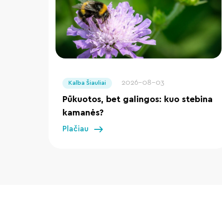
" loading="lazy"/>
2026-08-03
Kalba Šiauliai
Pūkuotos, bet galingos: kuo stebina
kamanės?
Plačiau