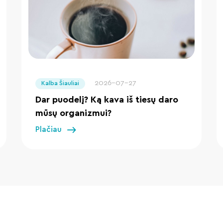
" loading="lazy"/>
2026-07-27
Kalba Šiauliai
Dar puodelį? Ką kava iš tiesų daro
mūsų organizmui?
Plačiau