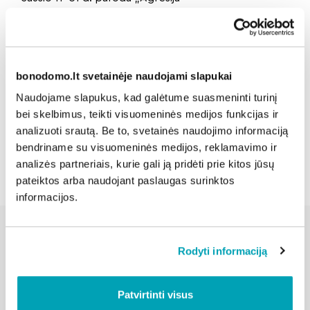
Šiaulių miesto savivaldybės viešosios bibliotekos
bibliografijos-informacijos skyrius, Aido g. 27
bonodomo.lt svetainėje naudojami slapukai
Dalintis naujiena:
Naudojame slapukus, kad galėtume suasmeninti turinį
bei skelbimus, teikti visuomeninės medijos funkcijas ir
analizuoti srautą. Be to, svetainės naudojimo informaciją
Atgal
bendriname su visuomeninės medijos, reklamavimo ir
analizės partneriais, kurie gali ją pridėti prie kitos jūsų
pateiktos arba naudojant paslaugas surinktos
informacijos.
Rodyti informaciją
Susijusios naujienos
Patvirtinti visus