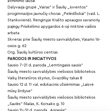
atminimo laužai
Dalyvauja grupė „Vairas“ ir Šiaulių „Juventos“
progimnazijos jaunučių choras „Pelėdžiukai“ (vad. L.
Stankuvienė). Renginyje Krašto apsaugos savanorių
pajėgų Prisikėlimo apygardos 6-oji rinktinė vaišins
arbata
Skveras prie Šiaulių miesto savivaldybės, Vasario 16-
osios g. 62
Org. Šiaulių kultūros centras
PARODOS IR INICIATYVOS
Sausio 7–21 d. paroda „Lemtingasis sausis“
Šiaulių miesto savivaldybės viešosios bibliotekos
Vaikų literatūros skyrius, Gvazdikų takas 8
Sausio 12 d. 11 val. edukacinis užsiėmimas „Laisvė
mūsų širdyse“
Šiaulių miesto savivaldybės viešosios bibliotekos
„Saulės“ filialas, K. Korsako g. 10
Sausio 11–31 d. paroda „Agresija“