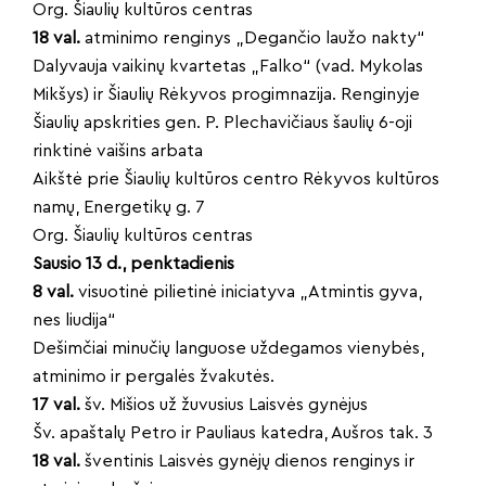
Org. Šiaulių kultūros centras
18 val.
atminimo renginys „Degančio laužo nakty“
Dalyvauja vaikinų kvartetas „Falko“ (vad. Mykolas
Mikšys) ir Šiaulių Rėkyvos progimnazija. Renginyje
Šiaulių apskrities gen. P. Plechavičiaus šaulių 6-oji
rinktinė vaišins arbata
Aikštė prie Šiaulių kultūros centro Rėkyvos kultūros
namų, Energetikų g. 7
Org. Šiaulių kultūros centras
Sausio 13 d., penktadienis
8 val.
visuotinė pilietinė iniciatyva „Atmintis gyva,
nes liudija“
Dešimčiai minučių languose uždegamos vienybės,
atminimo ir pergalės žvakutės.
17 val.
šv. Mišios už žuvusius Laisvės gynėjus
Šv. apaštalų Petro ir Pauliaus katedra, Aušros tak. 3
18 val.
šventinis Laisvės gynėjų dienos renginys ir