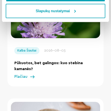
Slapukų nustatymai
" loading="lazy"/>
2026-08-03
Kalba Šiauliai
Pūkuotos, bet galingos: kuo stebina
kamanės?
Plačiau