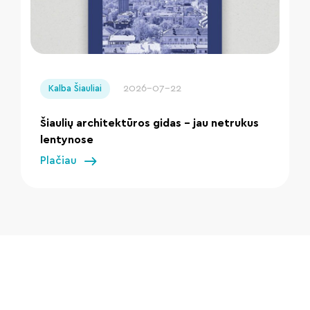
" loading="lazy"/>
2026-07-22
Kalba Šiauliai
Šiaulių architektūros gidas – jau netrukus
lentynose
Plačiau