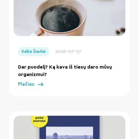
" loading="lazy"/>
2026-07-27
Kalba Šiauliai
Dar puodelį? Ką kava iš tiesų daro mūsų
organizmui?
Plačiau