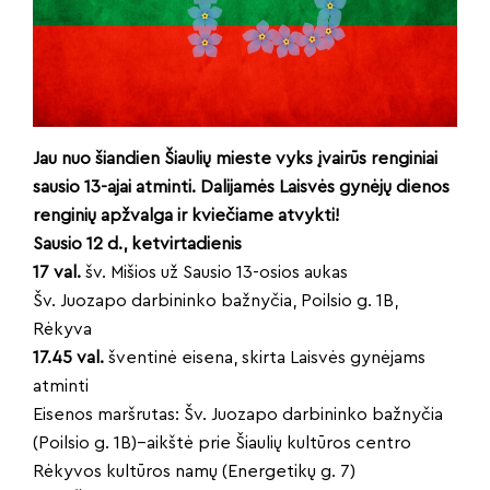
Jau nuo šiandien Šiaulių mieste vyks įvairūs renginiai
sausio 13-ajai atminti. Dalijamės Laisvės gynėjų dienos
renginių apžvalga ir kviečiame atvykti!
Sausio 12 d., ketvirtadienis
17 val.
šv. Mišios už Sausio 13-osios aukas
Šv. Juozapo darbininko bažnyčia, Poilsio g. 1B,
Rėkyva
17.45 val.
šventinė eisena, skirta Laisvės gynėjams
atminti
Eisenos maršrutas: Šv. Juozapo darbininko bažnyčia
(Poilsio g. 1B)–aikštė prie Šiaulių kultūros centro
Rėkyvos kultūros namų (Energetikų g. 7)