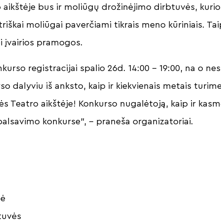
o aikštėje bus ir moliūgų drožinėjimo dirbtuvės, kuri
triškai moliūgai paverčiami tikrais meno kūriniais. Ta
 įvairios pramogos.
kurso registracijai spalio 26d. 14:00 – 19:00, na o n
so dalyviu iš anksto, kaip ir kiekvienais metais turim
s Teatro aikštėje! Konkurso nugalėtoją, kaip ir kasmet
alsavimo konkurse”, – praneša organizatoriai.
gė
btuvės