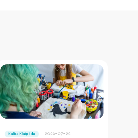
" loading="lazy"/>
2026-07-22
Kalba Klaipėda