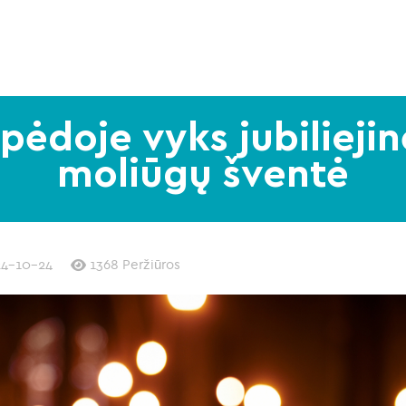
ipėdoje vyks jubiliej
moliūgų šventė
24-10-24
1368 Peržiūros