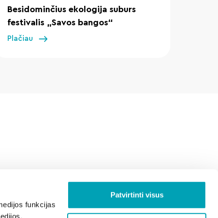
Besidominčius ekologija suburs
festivalis „Savos bangos“
Plačiau
Patvirtinti visus
edijos funkcijas
edijos,