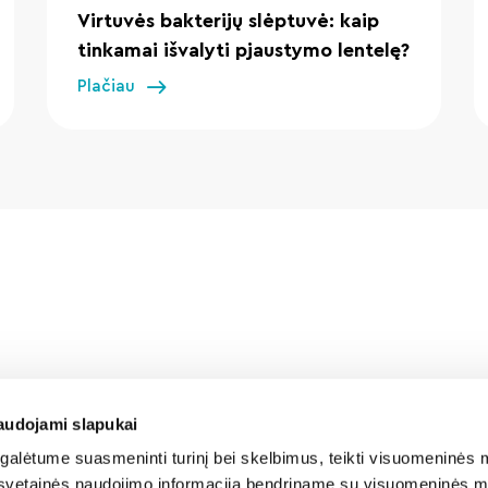
Virtuvės bakterijų slėptuvė: kaip
tinkamai išvalyti pjaustymo lentelę?
Plačiau
audojami slapukai
alėtume suasmeninti turinį bei skelbimus, teikti visuomeninės m
o, svetainės naudojimo informaciją bendriname su visuomeninės m