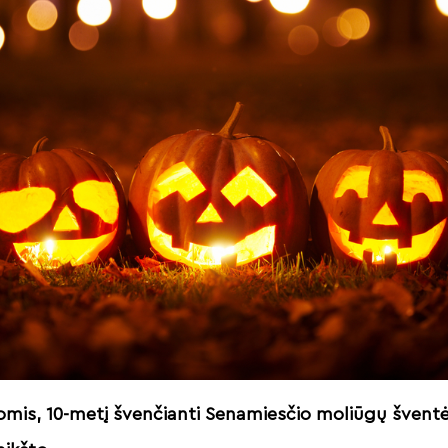
omis, 10-metį švenčianti Senamiesčio moliūgų šventė 