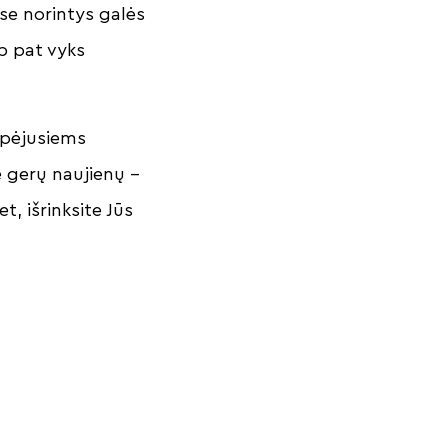
ose norintys galės
ip pat vyks
espėjusiems
e gerų naujienų –
, išrinksite Jūs