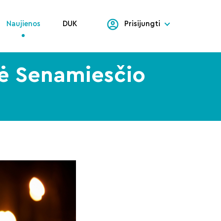
Naujienos
DUK
Prisijungti
inė Senamiesčio