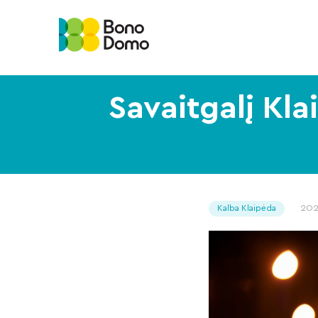
Savaitgalį Kla
20
Kalba Klaipėda