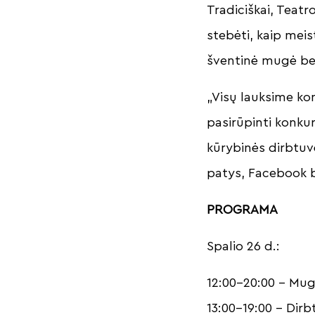
Tradiciškai, Teatr
stebėti, kaip meis
šventinė mugė bei
„Visų lauksime kon
pasirūpinti konkur
kūrybinės dirbtuvė
patys, Facebook b
PROGRAMA
Spalio 26 d.:
12:00-20:00 – Mu
13:00-19:00 – Dir