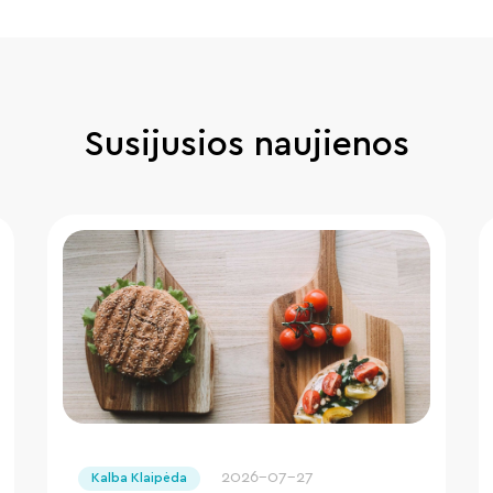
Susijusios naujienos
" loading="lazy"/>
2026-07-27
Kalba Klaipėda