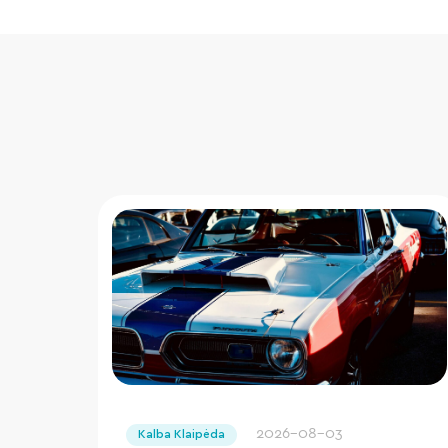
" loading="lazy"/>
2026-08-03
Kalba Klaipėda