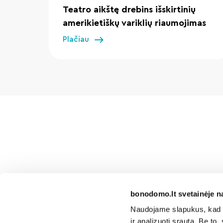
Teatro aikštę drebins išskirtinių
amerikietiškų variklių riaumojimas
Plačiau
bonodomo.lt svetainėje n
Naudojame slapukus, kad g
ir analizuoti srautą. Be t