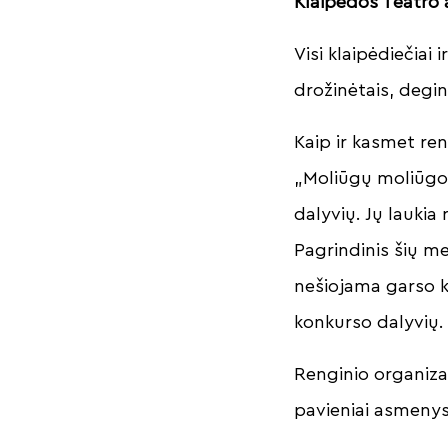
Klaipėdos Teatro 
Visi klaipėdiečiai 
drožinėtais, degint
Kaip ir kasmet re
„Moliūgų moliūgo“
dalyvių. Jų laukia
Pagrindinis šių m
nešiojama garso ko
konkurso dalyvių.
Renginio organiza
pavieniai asmenys 