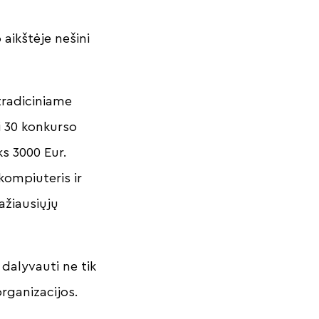
 aikštėje nešini
tradiciniame
i 30 konkurso
ks 3000 Eur.
kompiuteris ir
ažiausiųjų
dalyvauti ne tik
organizacijos.