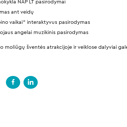
mokykla NAP LT pasirodymai
imas ant veidų
bino vaikai” interaktyvus pasirodymas
Rojaus angelai muzikinis pasirodymas
 moliūgų šventės atrakcijoje ir veiklose dalyviai gal