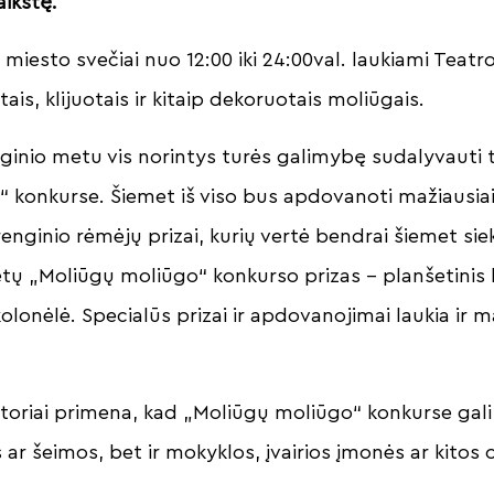
aikštę.
ir miesto svečiai nuo 12:00 iki 24:00val. laukiami Teatro
ais, klijuotais ir kitaip dekoruotais moliūgais.
nginio metu vis norintys turės galimybę sudalyvauti 
 konkurse. Šiemet iš viso bus apdovanoti mažiausia
 renginio rėmėjų prizai, kurių vertė bendrai šiemet sie
etų „Moliūgų moliūgo“ konkurso prizas – planšetinis 
lonėlė. Specialūs prizai ir apdovanojimai laukia ir m
toriai primena, kad „Moliūgų moliūgo“ konkurse gali 
ar šeimos, bet ir mokyklos, įvairios įmonės ar kitos 