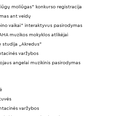
liūgų moliūgas” konkurso registracija
imas ant veidų
bino vaikai” interaktyvus pasirodymas
AHA muzikos mokyklos atlikėjai
ų studija „Akredus”
entacinės varžybos
Rojaus angelai muzikinis pasirodymas
ė
btuvės
entacinės varžybos