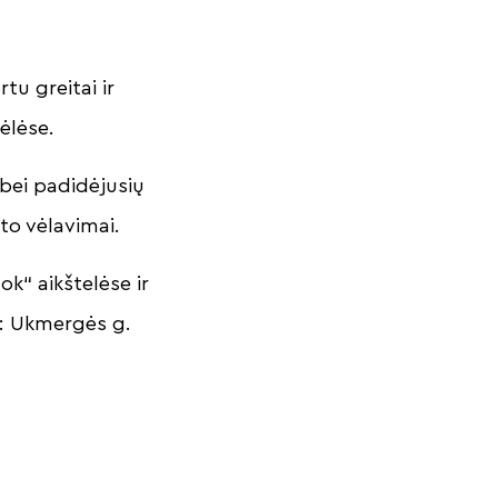
tu greitai ir
mėlėse.
 bei padidėjusių
rto vėlavimai.
k“ aikštelėse ir
ės: Ukmergės g.