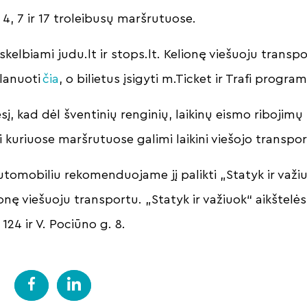
 4, 7 ir 17 troleibusų maršrutuose.
skelbiami judu.lt ir stops.lt. Kelionę viešuoju transpor
planuoti
čia
, o bilietus įsigyti m.Ticket ir Trafi progra
, kad dėl šventinių renginių, laikinų eismo ribojimų
ai kuriuose maršrutuose galimi laikini viešojo transpo
tomobiliu rekomenduojame jį palikti „Statyk ir važiuo
ionę viešuoju transportu. „Statyk ir važiuok“ aikštel
 124 ir V. Pociūno g. 8.