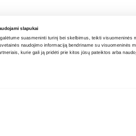
audojami slapukai
alėtume suasmeninti turinį bei skelbimus, teikti visuomeninės m
o, svetainės naudojimo informaciją bendriname su visuomeninės m
tneriais, kurie gali ją pridėti prie kitos jūsų pateiktos arba naud
Atsisiųskite aplikaciją: