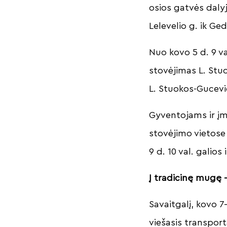
osios gatvės dalyj
Lelevelio g. ik Ge
Nuo kovo 5 d. 9 va
stovėjimas L. Stuo
L. Stuokos-Gucevi
Gyventojams ir į
stovėjimo vietose
9 d. 10 val. galios
Į tradicinę mugę 
Savaitgalį, kovo 7
viešasis transport