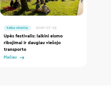
" loading="lazy"/>
2026-07-23
Kalba vilniečiai
Upės festivalis: laikini eismo
ribojimai ir daugiau viešojo
transporto
Plačiau