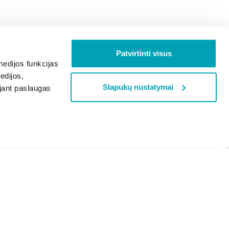
Patvirtinti visus
edijos funkcijas
edijos,
Slapukų nustatymai
ojant paslaugas