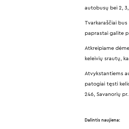
autobusų bei 2, 3,
Tvarkaraščiai bus 
paprastai galite 
Atkreipiame dėmesį
keleivių srautų, k
Atvykstantiems au
patogiai tęsti kel
246, Savanorių pr.
Dalintis naujiena: