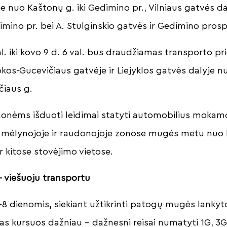
e nuo Kaštonų g. iki Gedimino pr., Vilniaus gatvės da
dimino pr. bei A. Stulginskio gatvės ir Gedimino pro
l. iki kovo 9 d. 6 val. bus draudžiamas transporto p
kos-Gucevičiaus gatvėje ir Liejyklos gatvės dalyje nu
čiaus g.
monėms išduoti leidimai statyti automobilius mokam
 mėlynojoje ir raudonojoje zonose mugės metu nuo k
 ir kitose stovėjimo vietose.
– viešuoju transportu
–8 dienomis, siekiant užtikrinti patogų mugės lankyt
as kursuos dažniau – dažnesni reisai numatyti 1G, 3G-