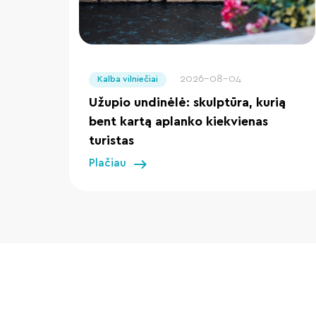
" loading="lazy"/>
2026-08-04
Kalba vilniečiai
Užupio undinėlė: skulptūra, kurią
bent kartą aplanko kiekvienas
turistas
Plačiau