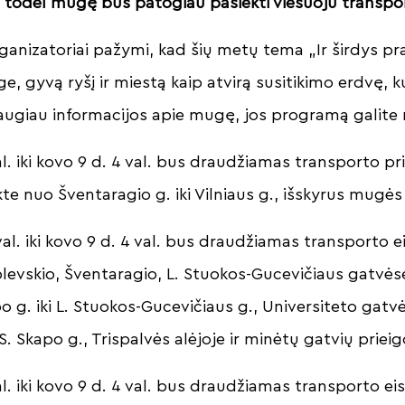
 todėl mugę bus patogiau pasiekti viešuoju transpo
anizatoriai pažymi, kad šių metų tema „Ir širdys pr
, gyvą ryšį ir miestą kaip atvirą susitikimo erdvę, ku
ugiau informacijos apie mugę, jos programą galite 
al. iki kovo 9 d. 4 val. bus draudžiamas transporto p
e nuo Šventaragio g. iki Vilniaus g., išskyrus mugė
val. iki kovo 9 d. 4 val. bus draudžiamas transporto
blevskio, Šventaragio, L. Stuokos-Gucevičiaus gatvėse
o g. iki L. Stuokos-Gucevičiaus g., Universiteto gatv
 S. Skapo g., Trispalvės alėjoje ir minėtų gatvių priei
l. iki kovo 9 d. 4 val. bus draudžiamas transporto ei