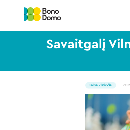
Savaitgalį Vi
20
Kalba vilniečiai