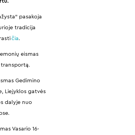
rtu.
ažysta“ pasakoja
rioje tradicija
rasti
čia
.
riemonių eismas
s transportą.
 eismas Gedimino
, Liejyklos gatvės
ės dalyje nuo
gose.
smas Vasario 16-