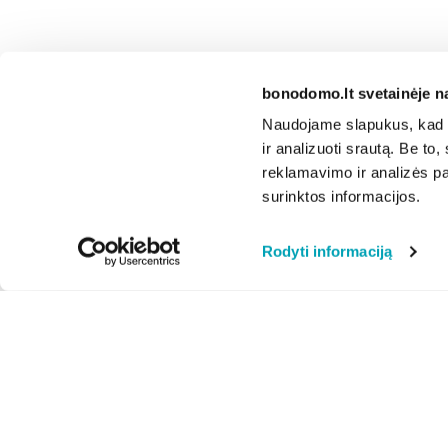
bonodomo.lt svetainėje n
Naudojame slapukus, kad g
ir analizuoti srautą. Be t
reklamavimo ir analizės par
surinktos informacijos.
Rodyti informaciją
Apie mus
Privatumo politika