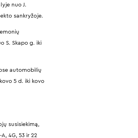
lyje nuo J.
spekto sankryžoje.
riemonių
o S. Skapo g. iki
ose automobilių
ovo 5 d. iki kovo
ojų susisiekimą,
A, 4G, 53 ir 22