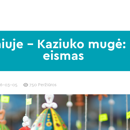
lniuje – Kaziuko mugė:
eismas
26-03-05
750 Peržiūros