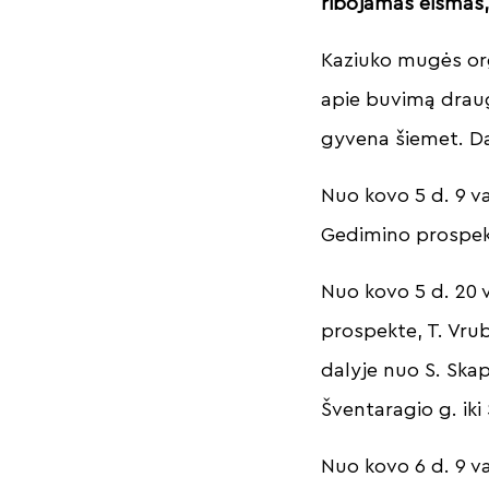
ribojamas eismas,
Kaziuko mugės org
apie buvimą drauge
gyvena šiemet. Da
Nuo kovo 5 d. 9 v
Gedimino prospekt
Nuo kovo 5 d. 20 
prospekte, T. Vru
dalyje nuo S. Skap
Šventaragio g. iki
Nuo kovo 6 d. 9 va