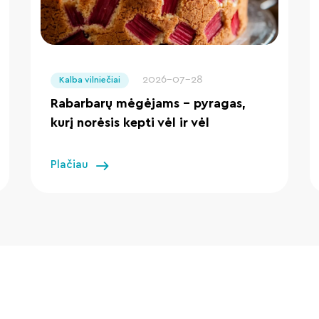
" loading="lazy"/>
2026-07-28
Kalba vilniečiai
Rabarbarų mėgėjams – pyragas,
kurį norėsis kepti vėl ir vėl
Plačiau