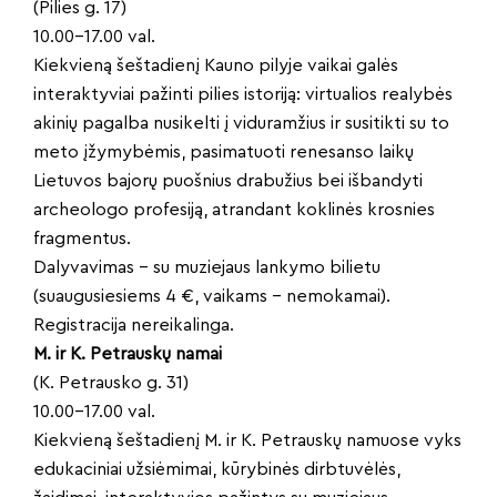
(Pilies g. 17)
10.00–17.00 val.
Kiekvieną šeštadienį Kauno pilyje vaikai galės
interaktyviai pažinti pilies istoriją: virtualios realybės
akinių pagalba nusikelti į viduramžius ir susitikti su to
meto įžymybėmis, pasimatuoti renesanso laikų
Lietuvos bajorų puošnius drabužius bei išbandyti
archeologo profesiją, atrandant koklinės krosnies
fragmentus.
Dalyvavimas – su muziejaus lankymo bilietu
(suaugusiesiems 4 €, vaikams – nemokamai).
Registracija nereikalinga.
M. ir K. Petrauskų namai
(K. Petrausko g. 31)
10.00–17.00 val.
Kiekvieną šeštadienį M. ir K. Petrauskų namuose vyks
edukaciniai užsiėmimai, kūrybinės dirbtuvėlės,