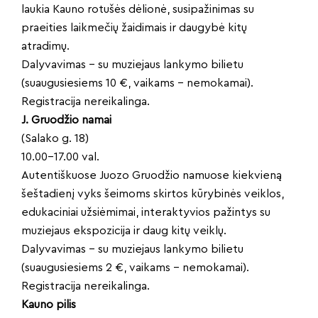
laukia Kauno rotušės dėlionė, susipažinimas su
praeities laikmečių žaidimais ir daugybė kitų
atradimų.
Dalyvavimas – su muziejaus lankymo bilietu
(suaugusiesiems 10 €, vaikams – nemokamai).
Registracija nereikalinga.
J. Gruodžio namai
(Salako g. 18)
10.00–17.00 val.
Autentiškuose Juozo Gruodžio namuose kiekvieną
šeštadienį vyks šeimoms skirtos kūrybinės veiklos,
edukaciniai užsiėmimai, interaktyvios pažintys su
muziejaus ekspozicija ir daug kitų veiklų.
Dalyvavimas – su muziejaus lankymo bilietu
(suaugusiesiems 2 €, vaikams – nemokamai).
Registracija nereikalinga.
Kauno pilis