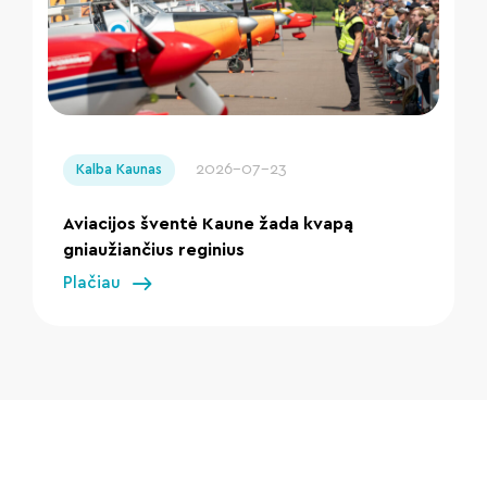
" loading="lazy"/>
2026-07-23
Kalba Kaunas
Aviacijos šventė Kaune žada kvapą
gniaužiančius reginius
Plačiau