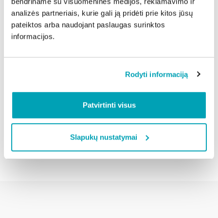
bendriname su visuomeninės medijos, reklamavimo ir
įsigijus bendrą muziejaus bilietą, visus jo padalinius – J.
analizės partneriais, kurie gali ją pridėti prie kitos jūsų
Gruodžio namus, Kauno pilį, Kauno rotušę, M. ir K.
pateiktos arba naudojant paslaugas surinktos
Petrauskų namus ir Tautinės muzikos muziejų – galima
informacijos.
aplankyti per 90 d.
Kauno miesto muziejaus inf.
Rodyti informaciją
Dalintis naujiena:
Patvirtinti visus
Slapukų nustatymai
Atgal