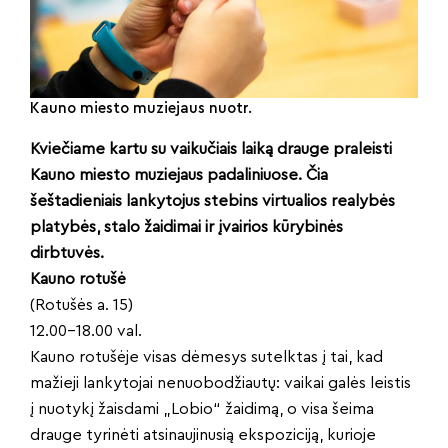
Kauno miesto muziejaus nuotr.
Kviečiame kartu su vaikučiais laiką drauge praleisti
Kauno miesto muziejaus padaliniuose. Čia
šeštadieniais lankytojus stebins virtualios realybės
platybės, stalo žaidimai ir įvairios kūrybinės
dirbtuvės.
Kauno rotušė
(Rotušės a. 15)
12.00–18.00 val.
Kauno rotušėje visas dėmesys sutelktas į tai, kad
mažieji lankytojai nenuobodžiautų: vaikai galės leistis
į nuotykį žaisdami „Lobio“ žaidimą, o visa šeima
drauge tyrinėti atsinaujinusią ekspoziciją, kurioje