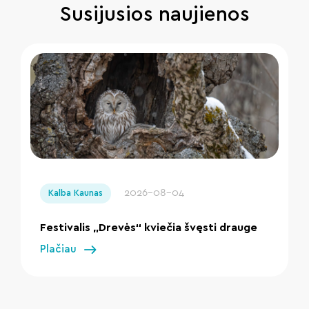
Susijusios naujienos
" loading="lazy"/>
2026-08-04
Kalba Kaunas
Festivalis „Drevės“ kviečia švęsti drauge
Plačiau