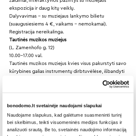
žaidimai, interaktyvios pažintys su muziejaus
ekspozicija ir daug kitų veiklų.
Dalyvavimas – su muziejaus lankymo bilietu
(suaugusiesiems 4 €, vaikams – nemokamai).
Registracija nereikalinga.
Tautinės muzikos muziejus
(L. Zamenhofo g. 12)
10.00–17.00 val.
Tautinės muzikos muziejus kvies visus pakurstyti savo
kūrybines galias instrumentų dirbtuvėlėse, išbandyti
savo talentus dainuojant sutartinių karaokę, pasinerti
į virtualią realybę, išgauti griausmingus liaudies
instrumentų garsus bei sužinoti, koks jausmas būti
šokančio arklio ir meškos kailyje.
bonodomo.lt svetainėje naudojami slapukai
Dalyvavimas – su muziejaus lankymo bilietu
Naudojame slapukus, kad galėtume suasmeninti turinį
(suaugusiesiems 4 €, vaikams – nemokamai).
bei skelbimus, teikti visuomeninės medijos funkcijas ir
Registracija nereikalinga.
analizuoti srautą. Be to, svetainės naudojimo informaciją
Vienas bilietas – visi muziejaus padaliniai. Už 14 €