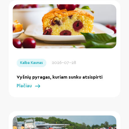
" loading="lazy"/>
2026-07-28
Kalba Kaunas
Vyšnių pyragas, kuriam sunku atsispirti
Plačiau