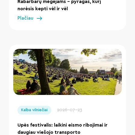
Rabarbarų mėgėjams – pyragas, kurį
norėsis kepti vėl ir vėl
Plačiau
" loading="lazy"/>
2026-07-23
Kalba vilniečiai
Upės festivalis: laikini eismo ribojimai ir
daugiau viešojo transporto