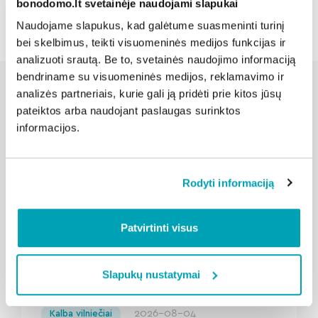
bonodomo.lt svetainėje naudojami slapukai
Naudojame slapukus, kad galėtume suasmeninti turinį
bei skelbimus, teikti visuomeninės medijos funkcijas ir
analizuoti srautą. Be to, svetainės naudojimo informaciją
bendriname su visuomeninės medijos, reklamavimo ir
analizės partneriais, kurie gali ją pridėti prie kitos jūsų
pateiktos arba naudojant paslaugas surinktos
Susijusios naujienos
informacijos.
Rodyti informaciją
Patvirtinti visus
Slapukų nustatymai
" loading="lazy"/>
2026-08-04
Kalba vilniečiai