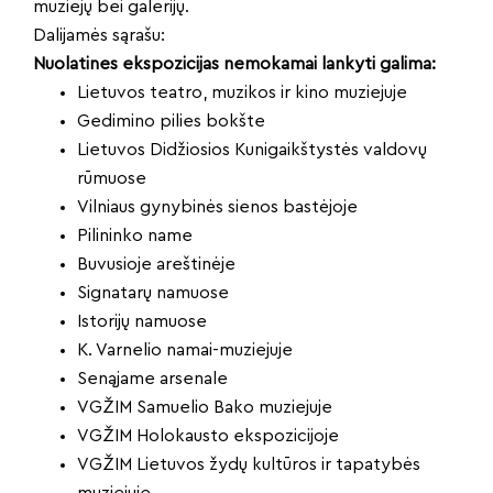
muziejų bei galerijų.
Dalijamės sąrašu:
Nuolatines ekspozicijas nemokamai lankyti galima:
Lietuvos teatro, muzikos ir kino muziejuje
Gedimino pilies bokšte
Lietuvos Didžiosios Kunigaikštystės valdovų
rūmuose
Vilniaus gynybinės sienos bastėjoje
Pilininko name
Buvusioje areštinėje
Signatarų namuose
Istorijų namuose
K. Varnelio namai-muziejuje
Senąjame arsenale
VGŽIM Samuelio Bako muziejuje
VGŽIM Holokausto ekspozicijoje
VGŽIM Lietuvos žydų kultūros ir tapatybės