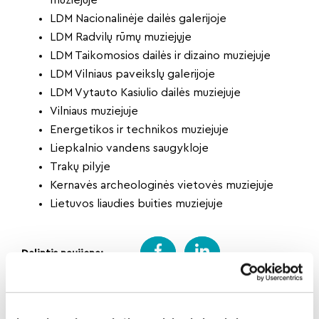
muziejuje
LDM Nacionalinėje dailės galerijoje
LDM Radvilų rūmų muziejųje
LDM Taikomosios dailės ir dizaino muziejuje
LDM Vilniaus paveikslų galerijoje
LDM Vytauto Kasiulio dailės muziejuje
Vilniaus muziejuje
Energetikos ir technikos muziejuje
Liepkalnio vandens saugykloje
Trakų pilyje
Kernavės archeologinės vietovės muziejuje
Lietuvos liaudies buities muziejuje
Dalintis naujiena:
Atgal