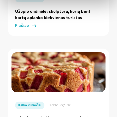
Užupio undinėlė: skulptūra, kurią bent
kartą aplanko kiekvienas turistas
Plačiau
" loading="lazy"/>
2026-07-28
Kalba vilniečiai