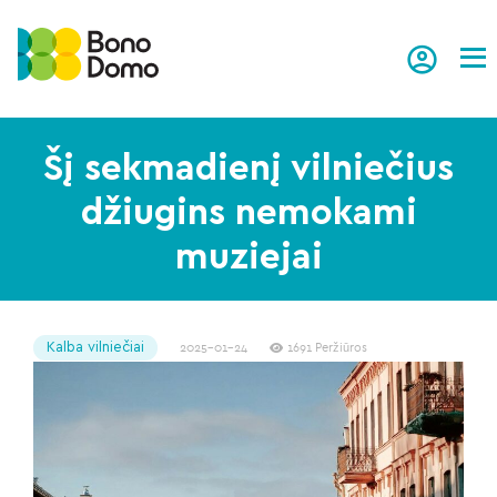
Tog
Šį sekmadienį vilniečius
džiugins nemokami
muziejai
Kalba vilniečiai
2025-01-24
1691 Peržiūros