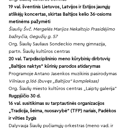
19 val. šventinis Lietuvos, Latvijos ir Estijos jaunųjų
atlikėjų koncertas, skirtas Baltijos kelio 36-osioms
metinėms pažymėti
Šiaulių Švč. Mergelės Marijos Nekaltojo Prasidėjimo
bažnyčia, Gegužių g. 57
Org. Šiaulių Sauliaus Sondeckio menų gimnazija,
partn. Šiaulių kultūros centras
20 val. Tarpdisciplininio meno kūrybinių dirbtuvių
„Baltijos naktys“ kūrinių parodos atidarymas
Programoje Antano Jasenkos muzikinis pasirodymas
Vilniaus g.166 (buvęs „Baltijos“ kompleksas)
Org. Šiaulių miesto kultūros centras „Laiptų galerija“
Rugpjūčio 30 d.
16 val. susitikimas su tarptautinės organizacijos
„Tradicija, šeima, nuosavybė“ (TFP) nariais, Padėkos
ir vilties žygis
Dalyvauja Šiaulių pučiamųjų orkestras (meno vad. ir