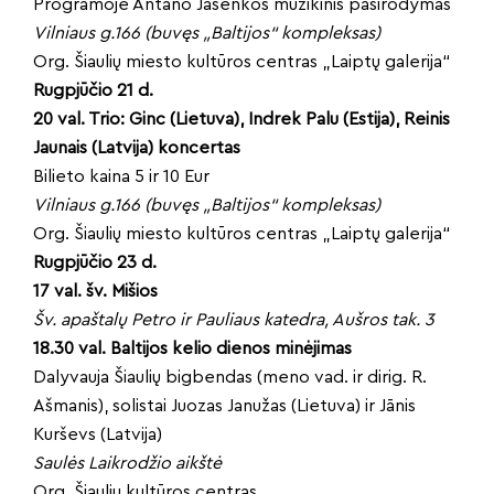
Programoje Antano Jasenkos muzikinis pasirodymas
Vilniaus g.166 (buvęs „Baltijos“ kompleksas)
Org. Šiaulių miesto kultūros centras „Laiptų galerija“
Rugpjūčio 21 d.
20 val. Trio: Ginc (Lietuva), Indrek Palu (Estija), Reinis
Jaunais (Latvija) koncertas
Bilieto kaina 5 ir 10 Eur
Vilniaus g.166 (buvęs „Baltijos“ kompleksas)
Org. Šiaulių miesto kultūros centras „Laiptų galerija“
Rugpjūčio 23 d.
17 val. šv. Mišios
Šv. apaštalų Petro ir Pauliaus katedra, Aušros tak. 3
18.30 val. Baltijos kelio dienos minėjimas
Dalyvauja Šiaulių bigbendas (meno vad. ir dirig. R.
Ašmanis), solistai Juozas Janužas (Lietuva) ir Jānis
Kurševs (Latvija)
Saulės Laikrodžio aikštė
Org. Šiaulių kultūros centras