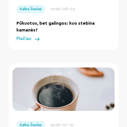
2026-08-03
Kalba Šiauliai
Pūkuotos, bet galingos: kuo stebina
kamanės?
Plačiau
" loading="lazy"/>
2026-07-27
Kalba Šiauliai