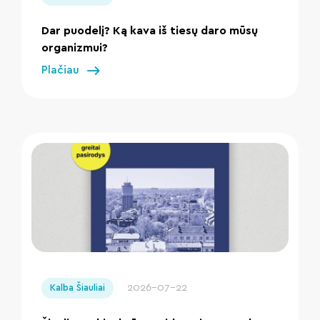
Dar puodelį? Ką kava iš tiesų daro mūsų
organizmui?
Plačiau
" loading="lazy"/>
2026-07-22
Kalba Šiauliai