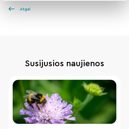
Atgal
Susijusios naujienos
" loading="lazy"/>