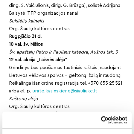
dirig. S. Vaičiulionis, dirig. G. Brūzga), solistė Adrijana
Balsytė, TFP organizacijos nariai
Sukilėlių kalnelis
Org. Šiaulių kultūros centras
Rugpjūčio 31 d.
10 val. šv. Mišios
Šv. apaštalų Petro ir Pauliaus katedra, Aušros tak. 3
12 val. akcija „Laisvės alėja“
Grindinys bus puošiamas tautiniais raštais, naudojant
Lietuvos vėliavos spalvas – geltoną, žalią ir raudoną
Reikalinga išankstinė registracija tel. +370 655 25 521
arba el. p.
jurate.kasinskiene@siauliukc.lt
Kaštonų alėja
Org. Šiaulių kultūros centras
PARODOS, DIRBTUVĖS
Rugpjūčio 11–29 d.
Literatūrinė paroda „Rankomis sujungta laisvė: