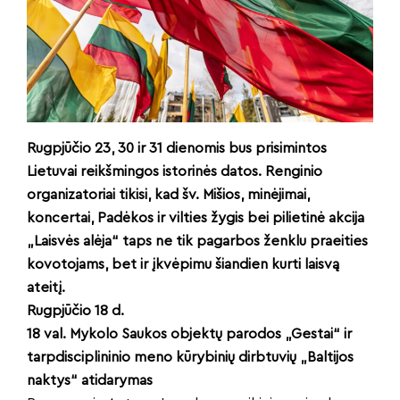
Rugpjūčio 23, 30 ir 31 dienomis bus prisimintos
Lietuvai reikšmingos istorinės datos. Renginio
organizatoriai tikisi, kad šv. Mišios, minėjimai,
koncertai, Padėkos ir vilties žygis bei pilietinė akcija
„Laisvės alėja“ taps ne tik pagarbos ženklu praeities
kovotojams, bet ir įkvėpimu šiandien kurti laisvą
ateitį.
Rugpjūčio 18 d.
18 val. Mykolo Saukos objektų parodos „Gestai“ ir
tarpdisciplininio meno kūrybinių dirbtuvių „Baltijos
naktys“ atidarymas