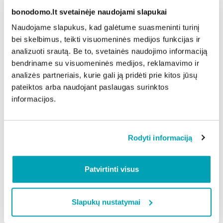
Baltijos kelio istorijos“
bonodomo.lt svetainėje naudojami slapukai
Šiaulių miesto savivaldybės viešosios bibliotekos
Naudojame slapukus, kad galėtume suasmeninti turinį
Bibliografijos-informacijos skyrius, Aido g. 27
bei skelbimus, teikti visuomeninės medijos funkcijas ir
Rugpjūčio 14–29 d.
analizuoti srautą. Be to, svetainės naudojimo informaciją
Spaudinių paroda „Stiprūs kartu“
bendriname su visuomeninės medijos, reklamavimo ir
Šiaulių miesto savivaldybės viešosios bibliotekos
analizės partneriais, kurie gali ją pridėti prie kitos jūsų
„Spindulio“ filialas, Spindulio g. 5
pateiktos arba naudojant paslaugas surinktos
Rugpjūčio 18–23 d.
informacijos.
Tarpdisciplininio meno kūrybinės dirbtuvės „Baltijos
naktys“
Vilniaus g.166 (buvęs „Baltijos“ kompleksas)
Rodyti informaciją
Org. Šiaulių miesto kultūros centras „Laiptų galerija“
Daugiau informacijos:
https://www.siauliukc.lt/
.
Patvirtinti visus
Dalintis naujiena:
Slapukų nustatymai