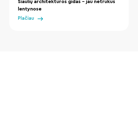
Šiaulių architektūros gidas – jau netrukus
lentynose
Plačiau