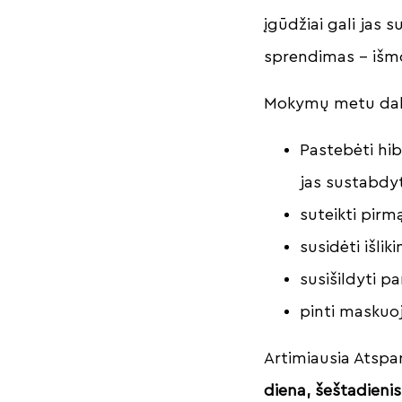
įgūdžiai gali jas 
sprendimas – išm
Mokymų metu daly
Pastebėti hib
jas sustabdyt
suteikti pir
susidėti išli
susišildyti 
pinti maskuoj
Artimiausia Atsp
diena, šeštadienis