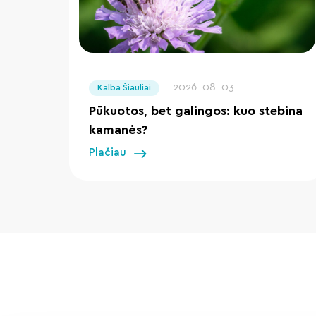
" loading="lazy"/>
2026-08-03
Kalba Šiauliai
Pūkuotos, bet galingos: kuo stebina
kamanės?
Plačiau