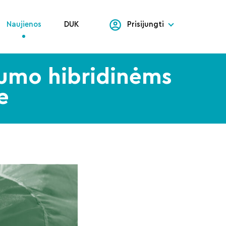
Naujienos
DUK
Prisijungti
rumo hibridinėms
e