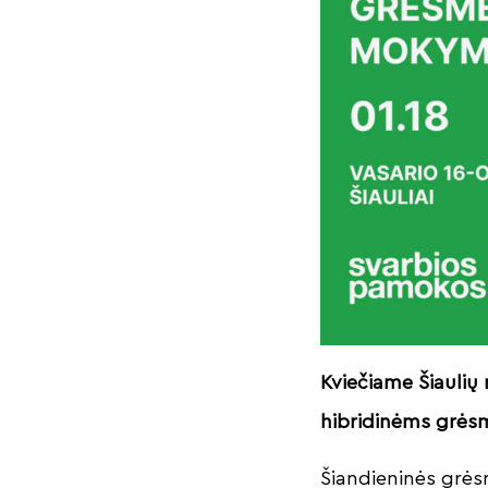
Kviečiame Šiaulių
hibridinėms grėsm
Šiandieninės grėsm