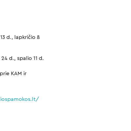
3 d., lapkričio 8
 d., spalio 11 d.
prie KAM ir
iospamokos.lt/