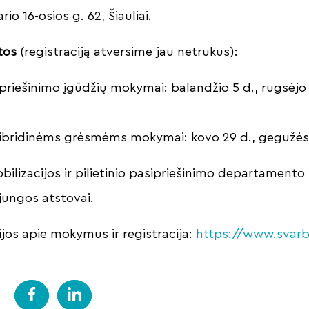
rio 16-osios g. 62, Šiauliai.
tos
(registraciją atversime jau netrukus):
sipriešinimo įgūdžių mokymai: balandžio 5 d., rugsėjo 1
bridinėms grėsmėms mokymai: kovo 29 d., gegužės 24
lizacijos ir pilietinio pasipriešinimo departamento 
jungos atstovai.
jos apie mokymus ir registracija:
https://www.svarb