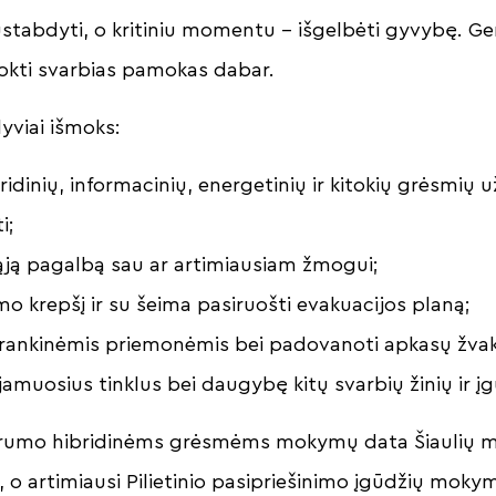
sustabdyti, o kritiniu momentu – išgelbėti gyvybę. Ge
okti svarbias pamokas dabar.
viai išmoks:
ridinių, informacinių, energetinių ir kitokių grėsmių
i;
mąją pagalbą sau ar artimiausiam žmogui;
kimo krepšį ir su šeima pasiruošti evakuacijos planą;
parankinėmis priemonėmis bei padovanoti apkasų žvak
amuosius tinklus bei daugybę kitų svarbių žinių ir įg
arumo hibridinėms grėsmėms mokymų data Šiaulių m
, o artimiausi Pilietinio pasipriešinimo įgūdžių moky