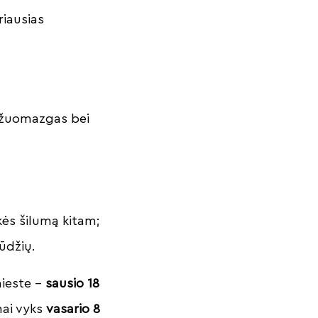
riausias
 užuomazgas bei
ės šilumą kitam;
ūdžių.
ieste –
sausio 18
mai vyks
vasario 8