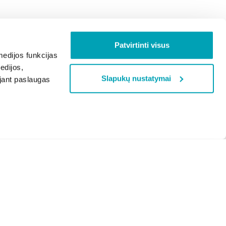
Patvirtinti visus
edijos funkcijas
edijos,
Slapukų nustatymai
ojant paslaugas