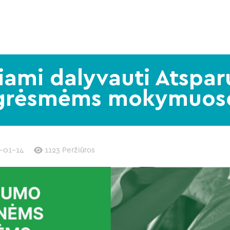
ečiami dalyvauti Atspa
grėsmėms mokymuos
-01-14
1123 Peržiūros