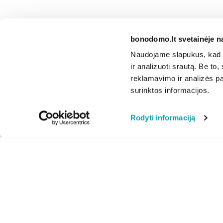
bonodomo.lt svetainėje n
Naudojame slapukus, kad g
ir analizuoti srautą. Be t
reklamavimo ir analizės par
surinktos informacijos.
Rodyti informaciją
Apie mus
Privatumo politika