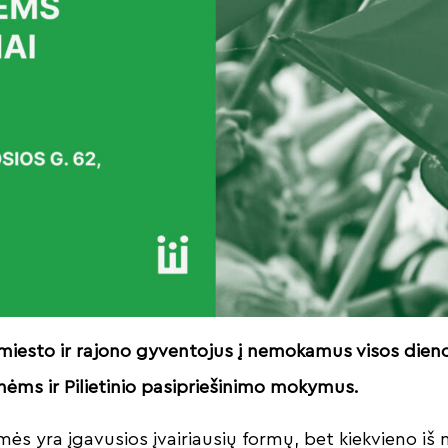
 miesto ir rajono gyventojus į nemokamus visos die
ėms ir Pilietinio pasipriešinimo mokymus.
ės yra įgavusios įvairiausių formų, bet kiekvieno iš 