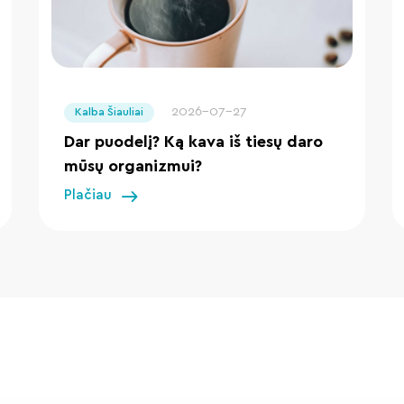
" loading="lazy"/>
2026-07-27
Kalba Šiauliai
Dar puodelį? Ką kava iš tiesų daro
mūsų organizmui?
Plačiau