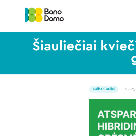
Šiauliečiai kvi
2025
Kalba Šiauliai