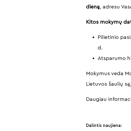
dieną
, adresu Vasa
Kitos mokymų da
Pilietinio pa
d.
Atsparumo hi
Mokymus veda Mobi
Lietuvos šaulių są
Daugiau informaci
Dalintis naujiena: