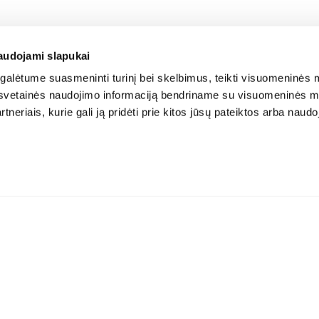
audojami slapukai
alėtume suasmeninti turinį bei skelbimus, teikti visuomeninės m
o, svetainės naudojimo informaciją bendriname su visuomeninės m
tneriais, kurie gali ją pridėti prie kitos jūsų pateiktos arba naud
Atsisiųskite aplikaciją: