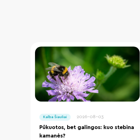
" loading="lazy"/>
2026-08-03
Kalba Šiauliai
Pūkuotos, bet galingos: kuo stebina
kamanės?