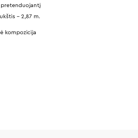
e pretenduojantį
aukštis – 2,87 m.
inė kompozicija