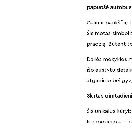
papuošė autobusų 
Gėlių ir paukščių 
Šis metas simboli
pradžią. Būtent to
Dailės mokyklos m
išpjaustytų detal
atgimimo bei gy
Skirtas gimtadieni
Šis unikalus kūryb
kompozicijoje – n