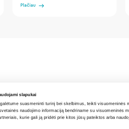
Plačiau
audojami slapukai
alėtume suasmeninti turinį bei skelbimus, teikti visuomeninės m
o, svetainės naudojimo informaciją bendriname su visuomeninės m
tneriais, kurie gali ją pridėti prie kitos jūsų pateiktos arba naud