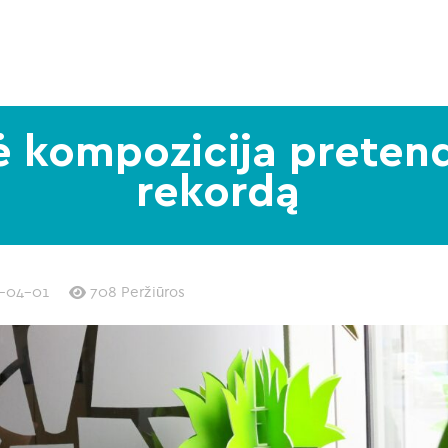
nė kompozicija pretend
rekordą
-04-01
708 Peržiūros