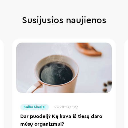
Susijusios naujienos
" loading="lazy"/>
2026-07-27
Kalba Šiauliai
Dar puodelį? Ką kava iš tiesų daro
mūsų organizmui?