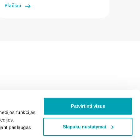
Plačiau
Patvirtinti visus
edijos funkcijas
edijos,
Slapukų nustatymai
ojant paslaugas