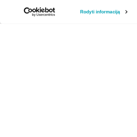
Rodyti informaciją
Apie mus
Privatumo politika
Naujienos
Svetainės naudojimo
taisyklės
Video instrukcijos
BonoDomo Latvijoje
DUK
Slapukų politika
Kontaktai