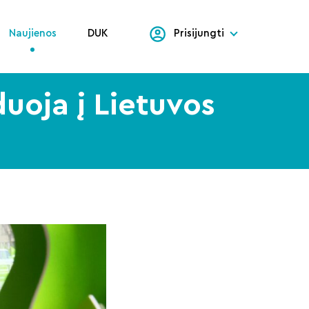
Naujienos
DUK
Prisijungti
uoja į Lietuvos