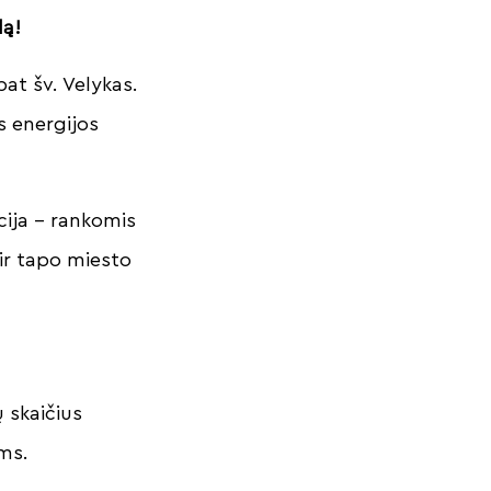
dą!
pat šv. Velykas.
s energijos
cija – rankomis
ir tapo miesto
ų skaičius
iams.