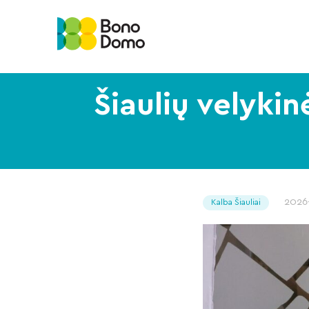
Šiaulių velyki
2026
Kalba Šiauliai