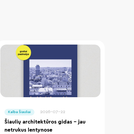
" loading="lazy"/>
2026-07-22
Kalba Šiauliai
Šiaulių architektūros gidas – jau
netrukus lentynose