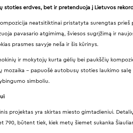
stoties erdves, bet ir pretenduoja į Lietuvos rekor
kompozicija neatsitiktinai pristatyta surengtas prieš 
zuoja pavasario atgimimą, šviesos sugrįžimą ir naujo
kias prasmes savyje neša ir šis kūrinys.
okinių ir mokytojų kurta gėlių bei paukščių kompozi
ių mozaika – papuošė autobusų stoties laukimo salę 
vybingumo simboliu.
ui
inis projektas yra skirtas miesto gimtadieniui. Detali
et 790, būtent tiek, kiek metų šiemet sukanka Šiaul