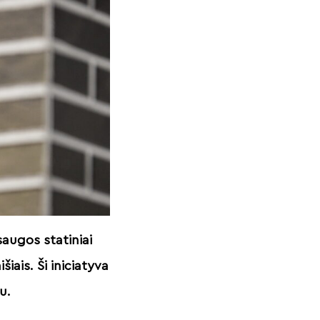
saugos statiniai
ais. Ši iniciatyva
tu.