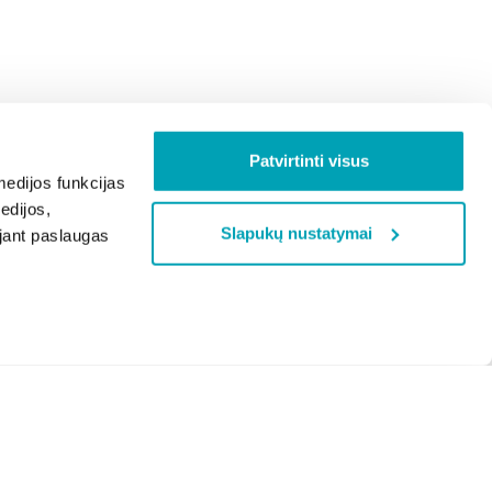
Patvirtinti visus
edijos funkcijas
edijos,
Slapukų nustatymai
ojant paslaugas