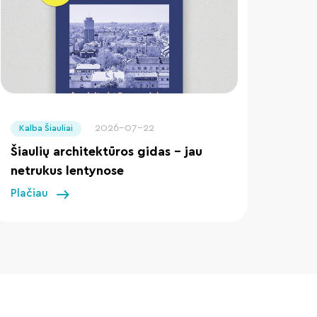
" loading="lazy"/>
2026-07-22
Kalba Šiauliai
Šiaulių architektūros gidas – jau
netrukus lentynose
Plačiau