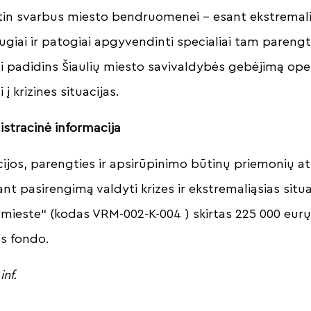
itin svarbus miesto bendruomenei – esant ekstremaliaj
giai ir patogiai apgyvendinti specialiai tam parengt
 padidins Šiaulių miesto savivaldybės gebėjimą opera
 į krizines situacijas.
istracinė informacija
cijos, parengties ir apsirūpinimo būtinų priemonių a
nt pasirengimą valdyti krizes ir ekstremaliąsias situac
ų mieste“ (kodas VRM-002-K-004 ) skirtas 225 000 eurų
s fondo.
inf.