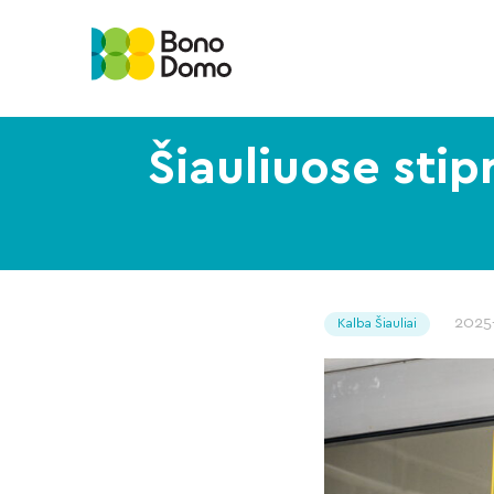
Šiauliuose sti
2025
Kalba Šiauliai