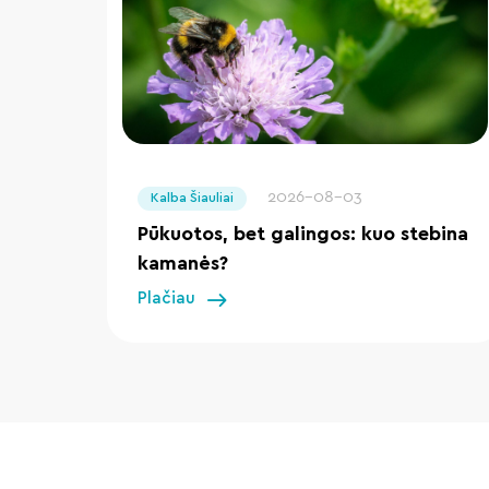
" loading="lazy"/>
2026-08-03
Kalba Šiauliai
Pūkuotos, bet galingos: kuo stebina
kamanės?
Plačiau