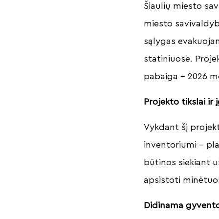
Šiaulių miesto sav
miesto savivaldyb
sąlygas evakuoja
statiniuose. Proj
pabaiga – 2026 m
Projekto tikslai i
Vykdant šį projek
inventoriumi – pl
būtinos siekiant 
apsistoti minėtuo
Didinama gyvento