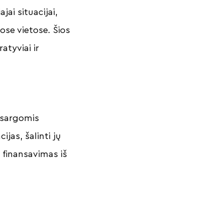
ai situacijai,
ose vietose. Šios
tyviai ir
tsargomis
ijas, šalinti jų
 finansavimas iš