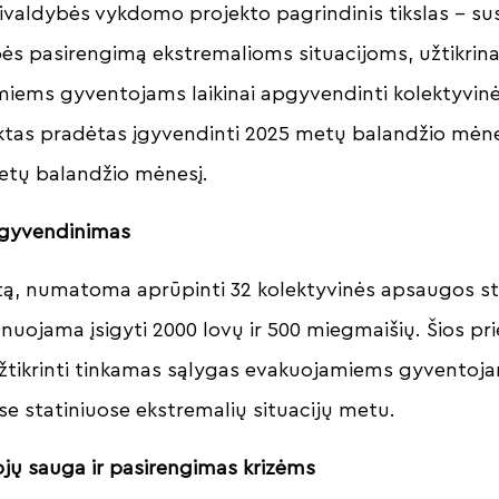
ivaldybės vykdomo projekto pagrindinis tikslas – sust
ės pasirengimą ekstremalioms situacijoms, užtikrin
miems gyventojams laikinai apgyvendinti kolektyvi
ektas pradėtas įgyvendinti 2025 metų balandžio mė
etų balandžio mėnesį.
r įgyvendinimas
tą, numatoma aprūpinti 32 kolektyvinės apsaugos st
anuojama įsigyti 2000 lovų ir 500 miegmaišių. Šios p
užtikrinti tinkamas sąlygas evakuojamiems gyventojam
se statiniuose ekstremalių situacijų metu.
jų sauga ir pasirengimas krizėms