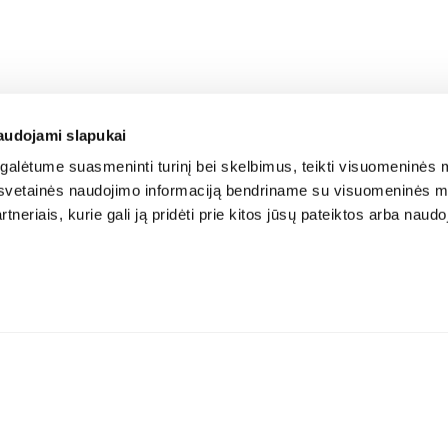
audojami slapukai
alėtume suasmeninti turinį bei skelbimus, teikti visuomeninės m
o, svetainės naudojimo informaciją bendriname su visuomeninės m
tneriais, kurie gali ją pridėti prie kitos jūsų pateiktos arba naud