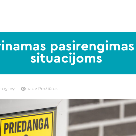
prinamas pasirengima
situacijoms
-05-29
1402 Peržiūros