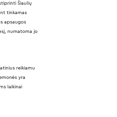
iprinti Šiaulių
ant tinkamas
nės apsaugos
nesį, numatoma jo
atinius reikiamu
riemonės yra
s laikinai