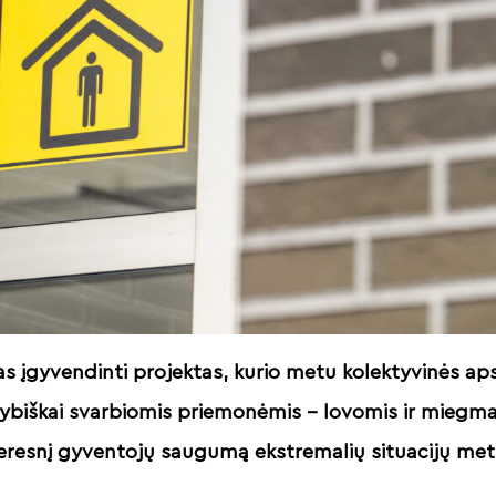
as įgyvendinti projektas, kurio metu kolektyvinės ap
ybiškai svarbiomis priemonėmis – lovomis ir miegmaiši
geresnį gyventojų saugumą ekstremalių situacijų me