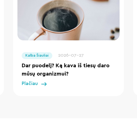
" loading="lazy"/>
2026-07-27
Kalba Šiauliai
Dar puodelį? Ką kava iš tiesų daro
mūsų organizmui?
Plačiau