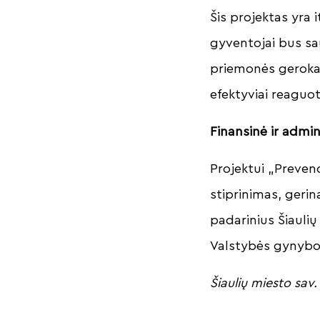
Šis projektas yra 
gyventojai bus sau
priemonės gerokai
efektyviai reaguoti
Finansinė ir admin
Projektui „Preven
stiprinimas, gerina
padarinius Šiauli
Valstybės gynybo
Šiaulių miesto sav. 