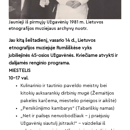
Jaunieji iš pirmųjų Užgavėnių 1981 m. Lietuvos
etnografijos muziejaus archyvų nuotr.
Jau kitą šeštadienį, vasario 14 d., Lietuvos
etnografijos muziejuje Rumšiškėse vyks
jubiliejinės 45-osios Užgavėnės. Kviečiame atvykti ir
dalijamės renginio programa.
MIESTELIS
10–17 val.
Kulinarinio ir tautinio paveldo meistrų bei
kitokių auksarankių dirbinių mugė (Žemaitijos
pakelės karčema, miestelio prieigos ir aikštė)
„Persikūnijimo kambarys“ (Tabariškių namas)
„Net ir pailsęs nenuobodžiauk – į praėjusių
Užgavėnių siautulį įsitrauk!“ – vaizdeliai iš