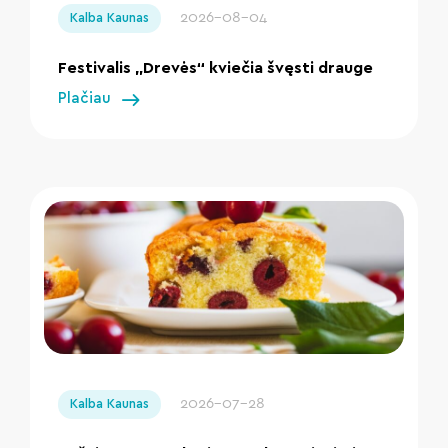
2026-08-04
Kalba Kaunas
Festivalis „Drevės“ kviečia švęsti drauge
Plačiau
" loading="lazy"/>
2026-07-28
Kalba Kaunas