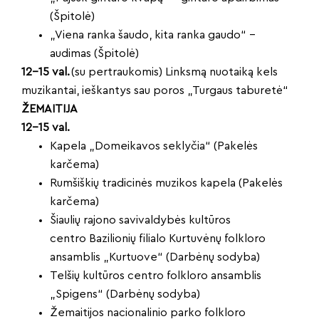
(Špitolė)
„Viena ranka šaudo, kita ranka gaudo“ –
audimas (Špitolė)
12–15 val.
(su pertraukomis) Linksmą nuotaiką kels
muzikantai, ieškantys sau poros „Turgaus taburetė“
ŽEMAITIJA
12–15 val.
Kapela „Domeikavos seklyčia“ (Pakelės
karčema)
Rumšiškių tradicinės muzikos kapela (Pakelės
karčema)
Šiaulių rajono savivaldybės kultūros
centro Bazilionių filialo Kurtuvėnų folkloro
ansamblis „Kurtuove“ (Darbėnų sodyba)
Telšių kultūros centro folkloro ansamblis
„Spigens“ (Darbėnų sodyba)
Žemaitijos nacionalinio parko folkloro