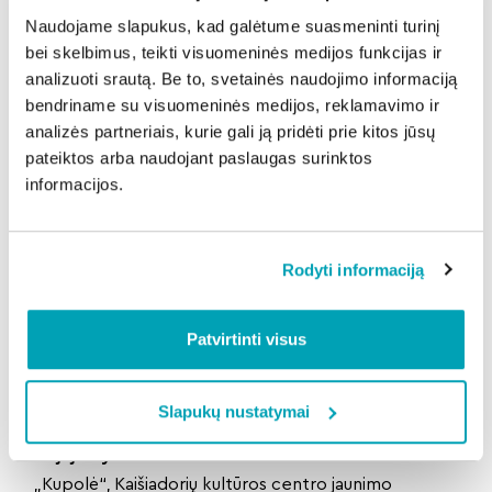
Naudojame slapukus, kad galėtume suasmeninti turinį
(pradžios taškas – drevinis bitynas)
bei skelbimus, teikti visuomeninės medijos funkcijas ir
Jodinėjimas arkliais (Dirgalio sodyba, Žemaitija)
analizuoti srautą. Be to, svetainės naudojimo informaciją
PRIE MORĖS
bendriname su visuomeninės medijos, reklamavimo ir
14.30–15.30
Kaukėtų persirengėlių ir ansamblių
analizės partneriais, kurie gali ją pridėti prie kitos jūsų
eitynės nuo Žemaitijos link Morės su kviesliu-
pateiktos arba naudojant paslaugas surinktos
muzikantu ir „jaunųjų pora“ priešakyje
informacijos.
15.30–16.00
Skeptro perdavimas kitų metų kaukei,
Lašininio ir Kanapinio kova, „Protingas prie ugnies
sušils, o žioplas – sudegs“ – laužas Morei – blogio,
Rodyti informaciją
nelaimių, žiemos ir tamsos simboliui!
Veda
Loreta Sungailienė
Patvirtinti visus
ŠOK Į RATĄ LINKSMA DUŠIA, KAD SURASTUM ANTRĄ
PUSĘ
16–17 val.
Zbitkų
pilni žaidimai ir smarkūs šokiai su
Slapukų nustatymai
tautiška kapelija „Sutaras“ (Miestelio aikštė)
Klajojantys ansambliai:
LSMU folkloro ansamblis
„Kupolė“, Kaišiadorių kultūros centro jaunimo