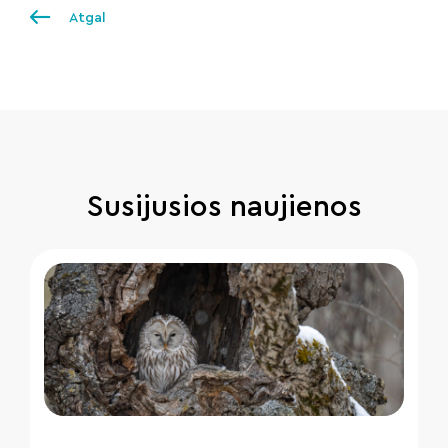
Atgal
Susijusios naujienos
" loading="lazy"/>