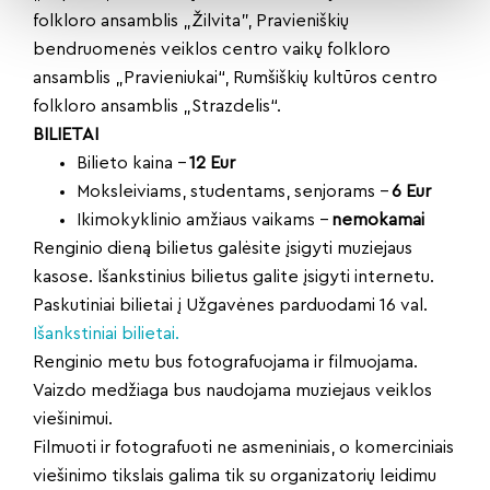
folkloro ansamblis „Žilvita”, Pravieniškių
bendruomenės veiklos centro vaikų folkloro
ansamblis „Pravieniukai“, Rumšiškių kultūros centro
folkloro ansamblis „Strazdelis“.
BILIETAI
Bilieto kaina –
12 Eur
Moksleiviams, studentams, senjorams –
6 Eur
Ikimokyklinio amžiaus vaikams –
nemokamai
Renginio dieną bilietus galėsite įsigyti muziejaus
kasose. Išankstinius bilietus galite įsigyti internetu.
Paskutiniai bilietai į Užgavėnes parduodami 16 val.
Išankstiniai bilietai.
Renginio metu bus fotografuojama ir filmuojama.
Vaizdo medžiaga bus naudojama muziejaus veiklos
viešinimui.
Filmuoti ir fotografuoti ne asmeniniais, o komerciniais
viešinimo tikslais galima tik su organizatorių leidimu