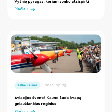
Vyšnių pyragas, kuriam sunku atsispirti
Plačiau
" loading="lazy"/>
2026-07-23
Kalba Kaunas
Aviacijos šventė Kaune žada kvapą
gniaužiančius reginius
Plačiau