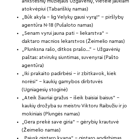
ankstesnių muziejaus Užgavėnių, vietelė jaukiam
atokvėpiui (Tabariškių namas)
„Būk akyla – lig Velykų gausi vyrą!“ – piršlybų
agentūra N-18 (Pušaloto namas)
„Senam vyrui jauna pati – liekarstva“ –
daktaro macnios lekarstvos (Žeimelio namas)
„Plunksna rašo, ditkos prašo…” – Užgavėnių
paštas: atvirukų siuntimas, suvenyrai (Pašto
agentūra)
„Iki prakaito padirbėsi – ir zbitkavok, kiek
norėsi“ – kaukių gamybos dirbtuvės
(Ugniagesių stoginė)
„Ateik žiauriai gražus – išeik baisiai baisus“ –
kaukių drožyba su meistru Viktoru Raibužiu ir jo
mokiniais (Plungės namas)
„Gera prekė save giria“ – gėrybių krautuvė
(Žeimelio namas)
„Pajusk gintaro kvapą“ – gintaro apdirbimas