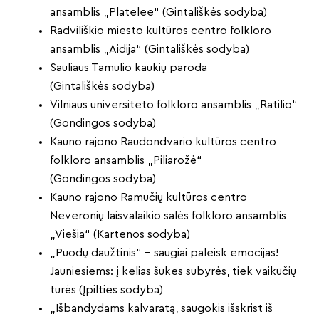
ansamblis „Platelee“ (Gintališkės sodyba)
Radviliškio miesto kultūros centro folkloro
ansamblis „Aidija“ (Gintališkės sodyba)
Sauliaus Tamulio kaukių paroda
(Gintališkės sodyba)
Vilniaus universiteto folkloro ansamblis „Ratilio“
(Gondingos sodyba)
Kauno rajono Raudondvario kultūros centro
folkloro ansamblis „Piliarožė“
(Gondingos sodyba)
Kauno rajono Ramučių kultūros centro
Neveronių laisvalaikio salės folkloro ansamblis
„Viešia“ (Kartenos sodyba)
„Puodų daužtinis“ – saugiai paleisk emocijas!
Jauniesiems: į kelias šukes subyrės, tiek vaikučių
turės (Įpilties sodyba)
„Išbandydams kalvaratą, saugokis išskrist iš