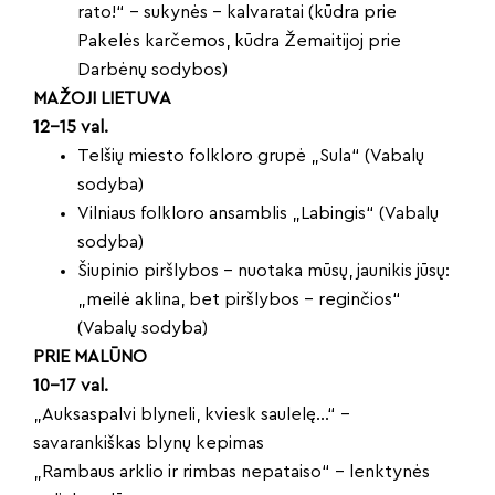
rato!“ – sukynės – kalvaratai (kūdra prie
Pakelės karčemos, kūdra Žemaitijoj prie
Darbėnų sodybos)
MAŽOJI LIETUVA
12–15 val.
Telšių miesto folkloro grupė „Sula“ (Vabalų
sodyba)
Vilniaus folkloro ansamblis „Labingis“ (Vabalų
sodyba)
Šiupinio piršlybos – nuotaka mūsų, jaunikis jūsų:
„meilė aklina, bet piršlybos – reginčios“
(Vabalų sodyba)
PRIE MALŪNO
10–17 val.
„Auksaspalvi blyneli, kviesk saulelę…“ –
savarankiškas blynų kepimas
„Rambaus arklio ir rimbas nepataiso“ – lenktynės