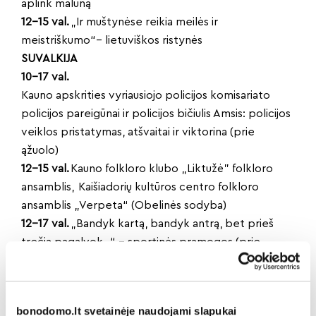
aplink malūną
12–15 val.
„Ir muštynėse reikia meilės ir
meistriškumo“– lietuviškos ristynės
SUVALKIJA
10–17 val.
Kauno apskrities vyriausiojo policijos komisariato
policijos pareigūnai ir policijos bičiulis Amsis: policijos
veiklos pristatymas, atšvaitai ir viktorina (prie
ąžuolo)
12–15 val.
Kauno folkloro klubo „Liktužė” folkloro
ansamblis, Kaišiadorių kultūros centro folkloro
ansamblis „Verpeta“ (Obelinės sodyba)
12–17 val.
„Bandyk kartą, bandyk antrą, bet prieš
trečią pagalvok…“ – sportinės pramogos (prie
Obelinės sodybos)
PRAMOGOS SU ARKLIAIS
12–16 val. (su pertrauka)
bonodomo.lt svetainėje naudojami slapukai
Pasivažinėjimas arklių traukiamomis rogėmis