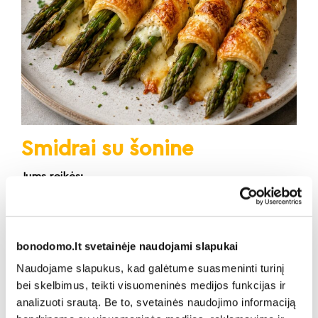
Smidrai su šonine
Jums reikės:
10 vnt. smidrų,
10 riekelių šaltai rūkytos šoninės,
šiek tiek alyvuogių aliejaus,
bonodomo.lt svetainėje naudojami slapukai
druskos ir pipirų pagal skonį.
Naudojame slapukus, kad galėtume suasmeninti turinį
Gaminimo eiga:
bei skelbimus, teikti visuomeninės medijos funkcijas ir
Smidrus nuplaukite, nulaužkite sumedėjusius
analizuoti srautą. Be to, svetainės naudojimo informaciją
galiukus, sudėti į verdantį vandenį ir