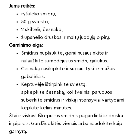
Jums reikės:
ryšulėlio smidrų,
50 g sviesto,
2 skiltelių česnako,
žiupsnelio druskos ir maltų juodųjų pipirų.
Gaminimo eiga:
Smidrus nuplaukite, gerai nusausinkite ir
nulaužkite sumedėjusius smidrų galiukus.
Česnaką nusilupkite ir supjaustykite mažais
gabalėliais.
Keptuvėje ištirpinkite sviestą,
apkepkite česnaką, kol švelniai paruduos,
suberkite smidrus ir viską intensyviai vartydami
kepkite kelias minutes.
Štai ir viskas! Iškepusius smidrus pagardinkite druska
ir pipirais. Gardžiuokitės vienais arba naudokite kaip
garnyrą.