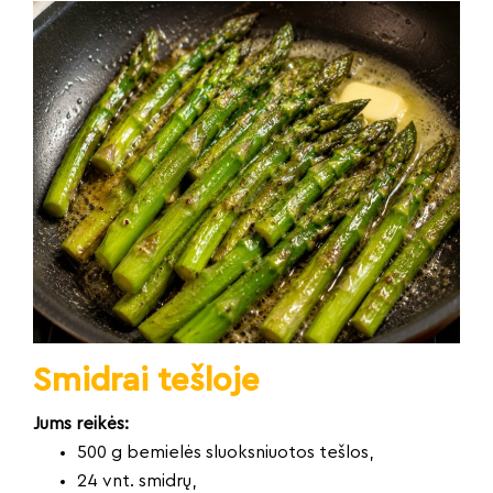
Smidrai tešloje
Jums reikės:
500 g bemielės sluoksniuotos tešlos,
24 vnt. smidrų,