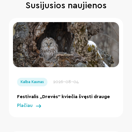
Susijusios naujienos
" loading="lazy"/>
2026-08-04
Kalba Kaunas
Festivalis „Drevės“ kviečia švęsti drauge
Plačiau