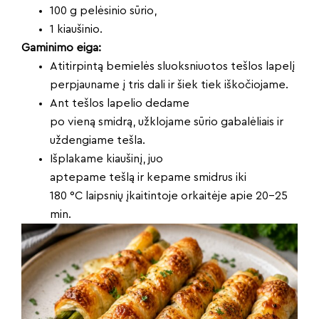
100 g pelėsinio sūrio,
1 kiaušinio.
Gaminimo eiga:
Atitirpintą bemielės sluoksniuotos tešlos lapelį
perpjauname į tris dali ir šiek tiek iškočiojame.
Ant tešlos lapelio dedame
po vieną smidrą, užklojame sūrio gabalėliais ir
uždengiame tešla.
Išplakame kiaušinį, juo
aptepame tešlą ir kepame smidrus iki
180 °C
laipsnių įkaitintoje orkaitėje apie 20-25
min.