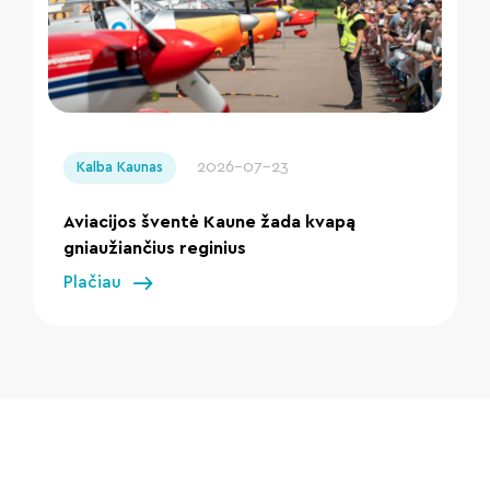
" loading="lazy"/>
2026-07-23
Kalba Kaunas
Aviacijos šventė Kaune žada kvapą
gniaužiančius reginius
Plačiau