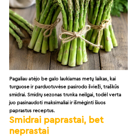
Pagaliau atėjo be galo laukiamas metų laikas, kai
turguose ir parduotuvėse pasirodo švieži, traškūs
smidrai. Smidrų sezonas trunka neilgai, todėl verta
juo pasinaudoti maksimaliai ir išmėginti šiuos
paprastus receptus.
Smidrai paprastai, bet
neprastai