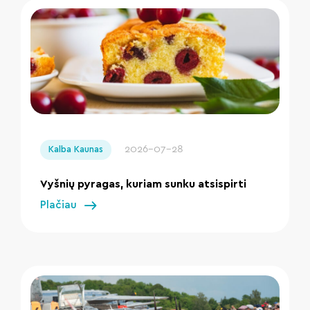
" loading="lazy"/>
2026-07-28
Kalba Kaunas
Vyšnių pyragas, kuriam sunku atsispirti
Plačiau