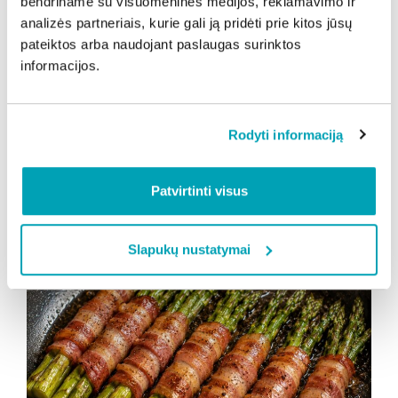
bendriname su visuomeninės medijos, reklamavimo ir
pavirkite kelias minutes. Po kelių minučių
analizės partneriais, kurie gali ją pridėti prie kitos jūsų
išimkite smidrus iš verdančio vandens
pateiktos arba naudojant paslaugas surinktos
ir perliekite labai šaltu vandeniu, kad išliktų
informacijos.
traškūs.
Smidrus apšlakstykite alyvuogių aliejumi ir
kiekvieną apsukite plona šoninės riekele.
Rodyti informaciją
Kepkite ant grotelių ar keptuvės apie 10
minučių, kol šoninė gražiai apskrus.
Patvirtinti visus
Iškeptus smidrus pagardinkite druska
ir pipirais.
Slapukų nustatymai