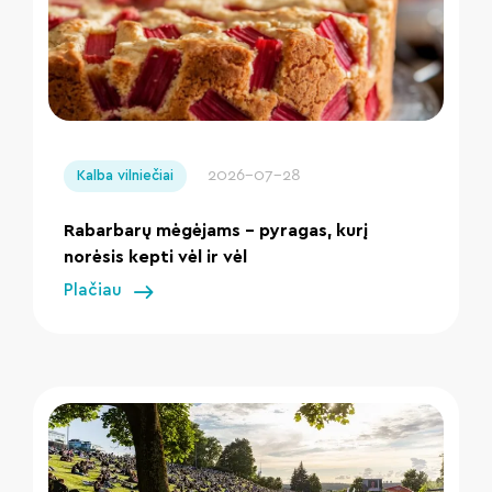
" loading="lazy"/>
2026-07-28
Kalba vilniečiai
Rabarbarų mėgėjams – pyragas, kurį
norėsis kepti vėl ir vėl
Plačiau