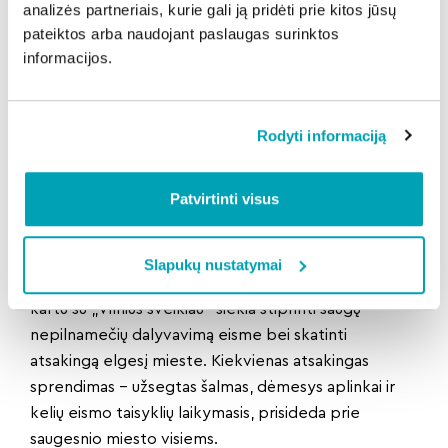
analizės partneriais, kurie gali ją pridėti prie kitos jūsų
įstatymuose numatytos priemonės.
pateiktos arba naudojant paslaugas surinktos
„Kiekvienas užsegtas šalmas, kiekvienas pokalbis su
informacijos.
vaiku apie saugumą ir kiekvienas atsakingas
sprendimas gali padėti išvengti skaudžių pasekmių.
Saugus miestas prasideda nuo mūsų visų
Rodyti informaciją
atsakomybės“, – primena specialistai.
Bendras tikslas – saugi vasara Vilniuje
Patvirtinti visus
Vaikų saugumas eisme prasideda nuo mažų, bet
svarbių sprendimų. Užsegtas šalmas, žinomos
taisyklės ir atviras pokalbis su vaiku gali padėti
Slapukų nustatymai
išvengti nelaimių. Todėl Vilniaus apskrities policija
kartu su „Vilnius sveikiau“ siekia stiprinti saugų
nepilnamečių dalyvavimą eisme bei skatinti
atsakingą elgesį mieste. Kiekvienas atsakingas
sprendimas – užsegtas šalmas, dėmesys aplinkai ir
kelių eismo taisyklių laikymasis, prisideda prie
saugesnio miesto visiems.