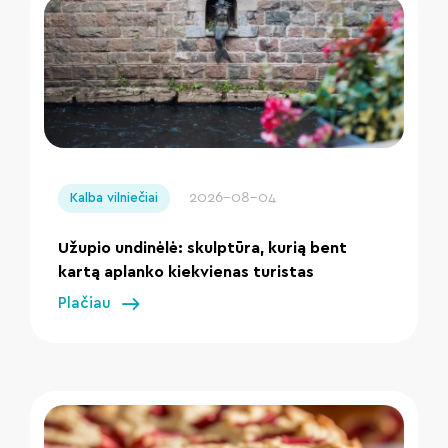
" loading="lazy"/>
2026-08-04
Kalba vilniečiai
Užupio undinėlė: skulptūra, kurią bent
kartą aplanko kiekvienas turistas
Plačiau