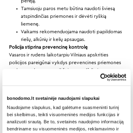
perėją.
Tamsiuoju paros metu būtina naudoti šviesą
atspindinčias priemones ir dėvėti ryškią
liemenę.
Vaikams rekomenduojama naudoti papildomas
riešų, alkūnių ir kelių apsaugas.
Policija stiprina prevencinę kontrolę
Vasaros ir rudens laikotarpiu Vilniaus apskrities
policijos pareigūnai vykdys prevencines priemones
parkuose, skveruose, aikštėse, paplūdimiuose,
riedlenčių parkuose ir kitose vietose, kuriose
fiksuojamas intensyvus dviračių bei
elektrinių paspirtukų eismas.
bonodomo.lt svetainėje naudojami slapukai
Pareigūnai ypatingą dėmesį skirs nepilnamečių
Naudojame slapukus, kad galėtume suasmeninti turinį
daromiems Kelių eismo taisyklių pažeidimams.
bei skelbimus, teikti visuomeninės medijos funkcijas ir
Nustačius pažeidimus, apie juos bus informuojami
analizuoti srautą. Be to, svetainės naudojimo informaciją
nepilnamečių tėvai ar globėjai, o teisės aktuose
bendriname su visuomeninės medijos, reklamavimo ir
numatytais atvejais bus taikomos ir kitos