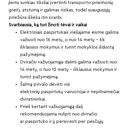
jiems sunkiau tiksliai įvertinti transporto priemonių
greitį, atstumą ir galimas rizikas, todėl suaugusiųjų
priežiūra išlieka itin svarbi.
Svarbiausia, ką turi žinoti tėvai ir vaikai
Elektriniais paspirtukais viešajame eisme galima
važiuoti nuo 16 metų, o nuo 14 metų – tik
išklausius mokymus ir turint mokyklos išduotą
pažymėjimą.
Dviračiu važiuojamąja dalimi galima važiuoti nuo
14 metų, o nuo 12 metų – išklausius mokymus ir
turint pažymėjimą.
Šalmą privalo dėvėti visi
elektrinių paspirtukų vairuotojai ir nepilnamečiai
dviratininkai.
Prieš kertant važiuojamąją dalį
rekomenduojama nulipti nuo dviračio
ar paspirtuko ir jį persivesti per pėsčiųjų