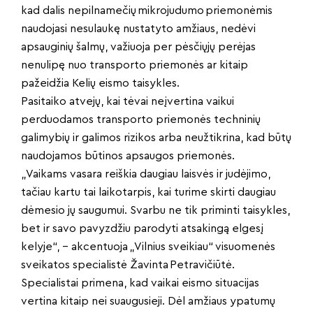
kad dalis nepilnamečių mikrojudumo priemonėmis
naudojasi nesulaukę nustatyto amžiaus, nedėvi
apsauginių šalmų, važiuoja per pėsčiųjų perėjas
nenulipę nuo transporto priemonės ar kitaip
pažeidžia Kelių eismo taisykles.
Pasitaiko atvejų, kai tėvai neįvertina vaikui
perduodamos transporto priemonės techninių
galimybių ir galimos rizikos arba neužtikrina, kad būtų
naudojamos būtinos apsaugos priemonės.
„Vaikams vasara reiškia daugiau laisvės ir judėjimo,
tačiau kartu tai laikotarpis, kai turime skirti daugiau
dėmesio jų saugumui. Svarbu ne tik priminti taisykles,
bet ir savo pavyzdžiu parodyti atsakingą elgesį
kelyje“, – akcentuoja „Vilnius sveikiau“ visuomenės
sveikatos specialistė Žavinta Petravičiūtė.
Specialistai primena, kad vaikai eismo situacijas
vertina kitaip nei suaugusieji. Dėl amžiaus ypatumų