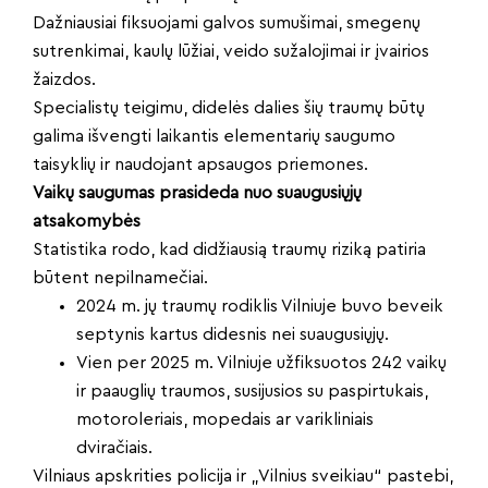
Dažniausiai fiksuojami galvos sumušimai, smegenų
sutrenkimai, kaulų lūžiai, veido sužalojimai ir įvairios
žaizdos.
Specialistų teigimu, didelės dalies šių traumų būtų
galima išvengti laikantis elementarių saugumo
taisyklių ir naudojant apsaugos priemones.
Vaikų saugumas prasideda nuo suaugusiųjų
atsakomybės
Statistika rodo, kad didžiausią traumų riziką patiria
būtent nepilnamečiai.
2024 m. jų traumų rodiklis Vilniuje buvo beveik
septynis kartus didesnis nei suaugusiųjų.
Vien per 2025 m. Vilniuje užfiksuotos 242 vaikų
ir paauglių traumos, susijusios su paspirtukais,
motoroleriais, mopedais ar varikliniais
dviračiais.
Vilniaus apskrities policija ir „Vilnius sveikiau“ pastebi,