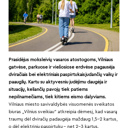
Prasidėjus moksleivių vasaros atostogoms, Vilniaus
gatvėse, parkuose ir viešosiose erdvėse pagausėja
dviračiais bei elektriniais paspirtukais judančių vaikų ir
paauglių. Kartu su aktyvesniu judėjimu daugėja ir
situacijų, keliančių pavojų tiek patiems
nepilnamečiams, tiek kitiems eismo dalyviams.
Vilniaus miesto savivaldybės visuomenės sveikatos
biuras „Vilnius sveikiau“ atkreipia dėmesį, kad vasarą
traumų dėl dviračių padaugėja maždaug 1,5–2 kartus,
o dėl elektrinių paspirtukų – net 2–3 kartus.