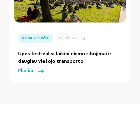
" loading="lazy"/>
2026-07-23
Kalba vilniečiai
Upės festivalis: laikini eismo ribojimai ir
daugiau viešojo transporto
Plačiau