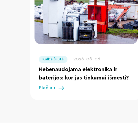
" loading="lazy"/>
2026-08-06
Kalba Šilutė
Nebenaudojama elektronika ir
baterijos: kur jas tinkamai išmesti?
Plačiau