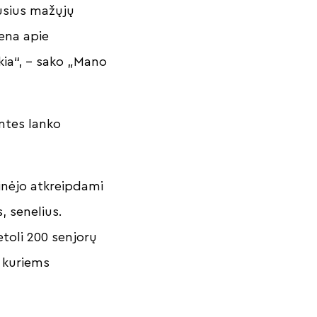
ausius mažųjų
ena apie
kia“, – sako „Mano
entes lanko
inėjo atkreipdami
 senelius.
toli 200 senjorų
, kuriems