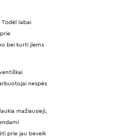
. Todėl labai
 prie
 bei kurti jiems
ventiškai
darbuotojai nespės
aukia mažiausieji,
yvendami
ti prie jau beveik