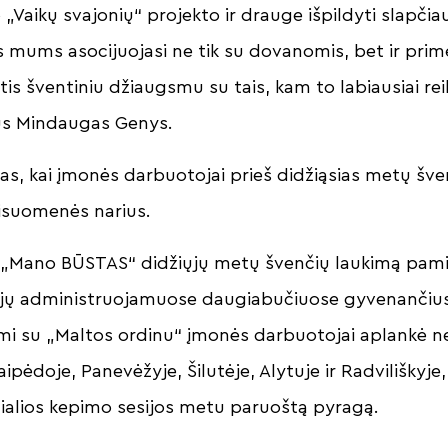
 „Vaikų svajonių“ projekto ir drauge išpildyti slapči
s mums asocijuojasi ne tik su dovanomis, bet ir prim
is šventiniu džiaugsmu su tais, kam to labiausiai rei
us Mindaugas Genys.
tas, kai įmonės darbuotojai prieš didžiąsias metų šv
 visuomenės narius.
ų „Mano BŪSTAS“ didžiųjų metų švenčių laukimą pam
, jų administruojamuose daugiabučiuose gyvenančius,
 su „Maltos ordinu“ įmonės darbuotojai aplankė ne
laipėdoje, Panevėžyje, Šilutėje, Alytuje ir Radviliškyje
alios kepimo sesijos metu paruoštą pyragą.