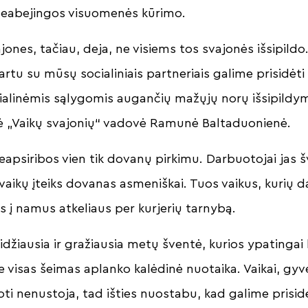
r neabejingos visuomenės kūrimo.
vajones, tačiau, deja, ne visiems tos svajonės išsipildo
artu su mūsų socialiniais partneriais galime prisidėti
alinėmis sąlygomis augančių mažųjų norų išsipildymo
gė „Vaikų svajonių“ vadovė Ramunė Baltaduonienė.
psiribos vien tik dovanų pirkimu. Darbuotojai jas š
 vaikų įteiks dovanas asmeniškai. Tuos vaikus, kurių 
s į namus atkeliaus per kurjerių tarnybą.
džiausia ir gražiausia metų šventė, kurios ypatingai l
ne visas šeimas aplanko kalėdinė nuotaika. Vaikai, g
joti nenustoja, tad išties nuostabu, kad galime prisidė