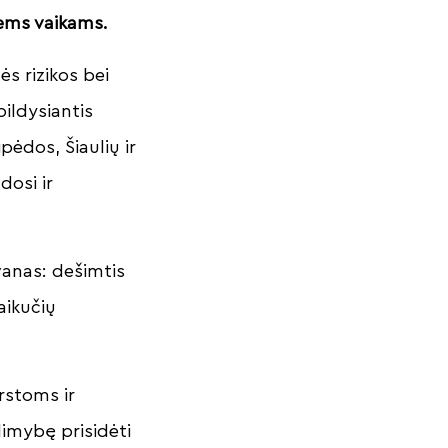
ems vaikams.
ės rizikos bei
pildysiantis
ėdos, Šiaulių ir
dosi ir
vanas: dešimtis
aikučių
rstoms ir
imybę prisidėti