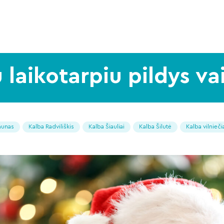
 laikotarpiu pildys va
aunas
Kalba Radviliškis
Kalba Šiauliai
Kalba Šilutė
Kalba vilnieči