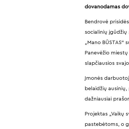
dovanodamas dova
Bendrovė prisidės 
socialinių įgūdžių
„Mano BŪSTAS“ sun
Panevėžio miestų 
slapčiausios svaj
Įmonės darbuotoja
belaidžių ausinių,
dažniausiai prašo
Projektas „Vaikų 
pastebėtoms, o ge