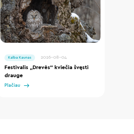
" loading="lazy"/>
2026-08-04
Kalba Kaunas
Festivalis „Drevės“ kviečia švęsti
drauge
Plačiau