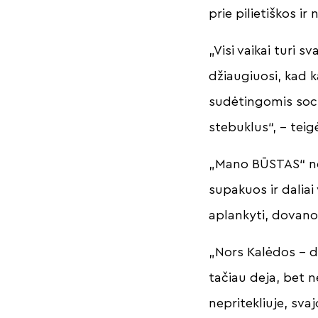
prie pilietiškos i
„Visi vaikai turi s
džiaugiuosi, kad k
sudėtingomis soci
stebuklus“, – tei
„Mano BŪSTAS“ nea
supakuos ir daliai
aplankyti, dovano
„Nors Kalėdos – di
tačiau deja, bet 
nepritekliuje, sva