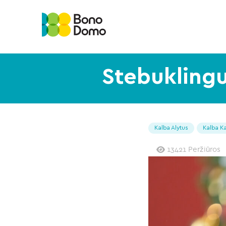
Stebuklingu
Kalba Alytus
Kalba K
13421 Peržiūros