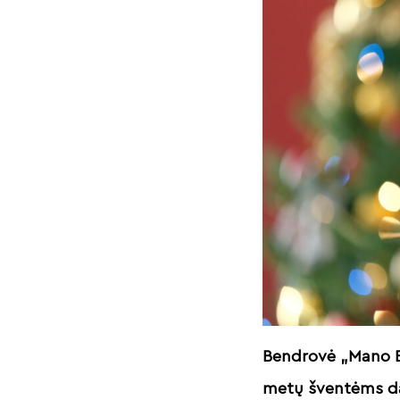
Bendrovė „Mano BŪ
metų šventėms dal