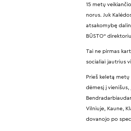
15 metų veikiančio
norus. Juk Kalėdo
atsakomybę dalint
BŪSTO“ direktori
Tai ne pirmas kar
socialiai jautrius
Prieš keletą met
dėmesį į vienišus
Bendradarbiaudami
Vilniuje, Kaune, K
dovanojo po speci