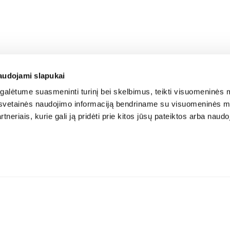
audojami slapukai
alėtume suasmeninti turinį bei skelbimus, teikti visuomeninės m
o, svetainės naudojimo informaciją bendriname su visuomeninės m
tneriais, kurie gali ją pridėti prie kitos jūsų pateiktos arba naud