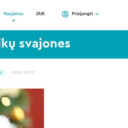
Naujienos
DUK
Prisijungti
ikų svajones
2023-12-07
ai