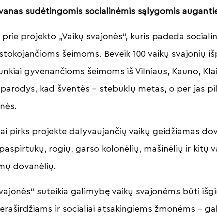
nas sudėtingomis socialinėmis sąlygomis auganti
prie projekto „Vaikų svajonės“, kuris padeda socialin
 stokojančioms šeimoms. Beveik 100 vaikų svajonių iš
kiai gyvenančioms šeimoms iš Vilniaus, Kauno, Klaip
parodys, kad šventės – stebuklų metas, o per jas pil
onės.
i pirks projekte dalyvaujančių vaikų geidžiamas do
 paspirtukų, rogių, garso kolonėlių, mašinėlių ir kitų v
mų dovanėlių.
svajonės“ suteikia galimybę vaikų svajonėms būti išgi
raširdžiams ir socialiai atsakingiems žmonėms – gal