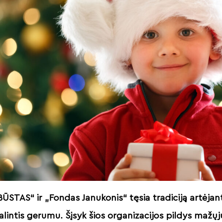
STAS“ ir „Fondas Janukonis“ tęsia tradiciją artėjan
intis gerumu. Šįsyk šios organizacijos pildys mažųj