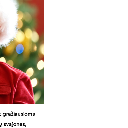
t gražiausioms
ų svajones,