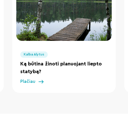
" loading="lazy"/>
Kalba Alytus
Ką būtina žinoti planuojant liepto
statybą?
Plačiau