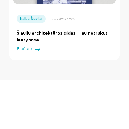
" loading="lazy"/>
2026-07-22
Kalba Šiauliai
Šiaulių architektūros gidas – jau netrukus
lentynose
Plačiau