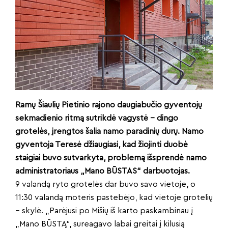
Ramų Šiaulių Pietinio rajono daugiabučio gyventojų
sekmadienio ritmą sutrikdė vagystė – dingo
grotelės, įrengtos šalia namo paradinių durų. Namo
gyventoja Teresė džiaugiasi, kad žiojinti duobė
staigiai buvo sutvarkyta, problemą išsprendė namo
administratoriaus „Mano BŪSTAS“ darbuotojas.
9 valandą ryto grotelės dar buvo savo vietoje, o
11:30 valandą moteris pastebėjo, kad vietoje grotelių
– skylė. „Parėjusi po Mišių iš karto paskambinau į
„Mano BŪSTĄ“, sureagavo labai greitai į kilusią