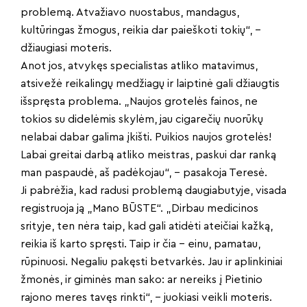
problemą. Atvažiavo nuostabus, mandagus,
kultūringas žmogus, reikia dar paieškoti tokių“, –
džiaugiasi moteris.
Anot jos, atvykęs specialistas atliko matavimus,
atsivežė reikalingų medžiagų ir laiptinė gali džiaugtis
išspręsta problema. „Naujos grotelės fainos, ne
tokios su didelėmis skylėm, jau cigarečių nuorūkų
nelabai dabar galima įkišti. Puikios naujos grotelės!
Labai greitai darbą atliko meistras, paskui dar ranką
man paspaudė, aš padėkojau“, – pasakoja Teresė.
Ji pabrėžia, kad radusi problemą daugiabutyje, visada
registruoja ją „Mano BŪSTE“. „Dirbau medicinos
srityje, ten nėra taip, kad gali atidėti ateičiai kažką,
reikia iš karto spręsti. Taip ir čia – einu, pamatau,
rūpinuosi. Negaliu pakęsti betvarkės. Jau ir aplinkiniai
žmonės, ir giminės man sako: ar nereiks į Pietinio
rajono meres tavęs rinkti“, – juokiasi veikli moteris.