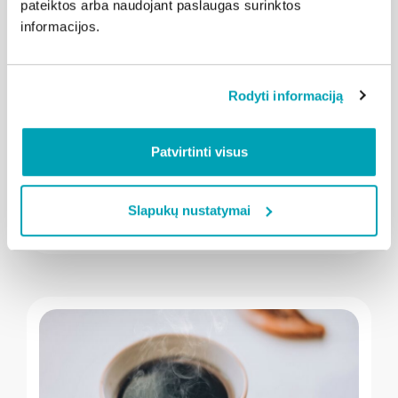
pateiktos arba naudojant paslaugas surinktos
informacijos.
" loading="lazy"/>
Rodyti informaciją
2026-08-03
Kalba Šiauliai
Patvirtinti visus
Pūkuotos, bet galingos: kuo stebina
kamanės?
Slapukų nustatymai
Plačiau