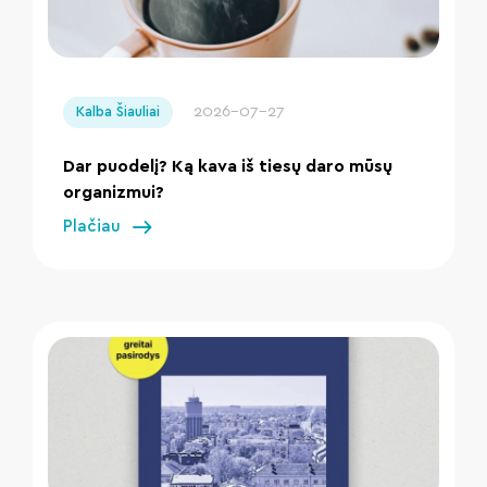
" loading="lazy"/>
2026-07-27
Kalba Šiauliai
Dar puodelį? Ką kava iš tiesų daro mūsų
organizmui?
Plačiau