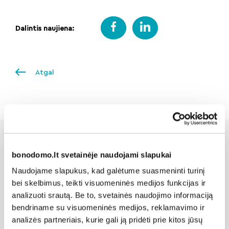
Dalintis naujiena:
Atgal
bonodomo.lt svetainėje naudojami slapukai
Susijusios naujienos
Naudojame slapukus, kad galėtume suasmeninti turinį
bei skelbimus, teikti visuomeninės medijos funkcijas ir
analizuoti srautą. Be to, svetainės naudojimo informaciją
bendriname su visuomeninės medijos, reklamavimo ir
analizės partneriais, kurie gali ją pridėti prie kitos jūsų