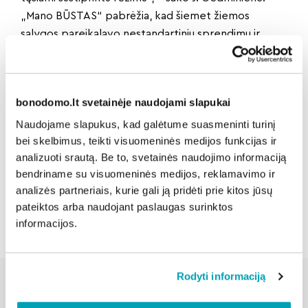
„Mano BŪSTAS“ pabrėžia, kad šiemet žiemos
sąlygos pareikalavo nestandartinių sprendimų ir
daugiau laiko, tačiau prioritetas išlieka tas pats –
saugūs, tvarkingi ir gyventojams patogūs daugiabučių
kiemai.
bonodomo.lt svetainėje naudojami slapukai
Naudojame slapukus, kad galėtume suasmeninti turinį
Dalintis naujiena:
bei skelbimus, teikti visuomeninės medijos funkcijas ir
analizuoti srautą. Be to, svetainės naudojimo informaciją
bendriname su visuomeninės medijos, reklamavimo ir
analizės partneriais, kurie gali ją pridėti prie kitos jūsų
Atgal
pateiktos arba naudojant paslaugas surinktos
informacijos.
Rodyti informaciją