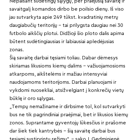
Nepaisant sudėtingų sąlygų, per praėjusią savaitę ir
savaitgalį komandos dirbo be poilsio dienų. Iš viso
jau sutvarkyta apie 249 tūkst. kvadratinių metrų
daugiabučių teritorijų – tai prilygsta daugiau nei 30
futbolo aikščių plotui. Didžioji šio ploto dalis apima
būtent sudėtingiausias ir labiausiai apledėjusias
zonas.
Šią savaitę darbai tęsiami toliau. Dabar dėmesys
skiriamas likusioms kiemų dalims – važiuojamosioms
atkarpoms, aikštelėms ir mažiau intensyviai
naudojamoms teritorijoms. Darbai planuojami ir
vykdomi nuosekliai, atsižvelgiant į konkrečių vietų
būklę ir oro sąlygas.
„Tempų nemažiname ir dirbsime tol, kol sutvarkyti
bus ne tik pagrindiniai praėjimai, bet ir likusios kiemų
zonos. Suprantame gyventojų lūkesčius ir prašome
dar šiek tiek kantrybės – šią savaitę darbai bus
tęsiami sustiprintu režimu“, – sako J. Gedminienė.