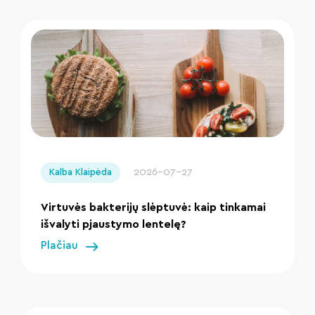
" loading="lazy"/>
2026-07-27
Kalba Klaipėda
Virtuvės bakterijų slėptuvė: kaip tinkamai
išvalyti pjaustymo lentelę?
Plačiau