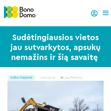
Tog
Sudėtingiausios vietos
jau sutvarkytos, apsukų
nemažins ir šią savaitę
Kalba Klaipėda
2026-01-27
1241 Peržiūros