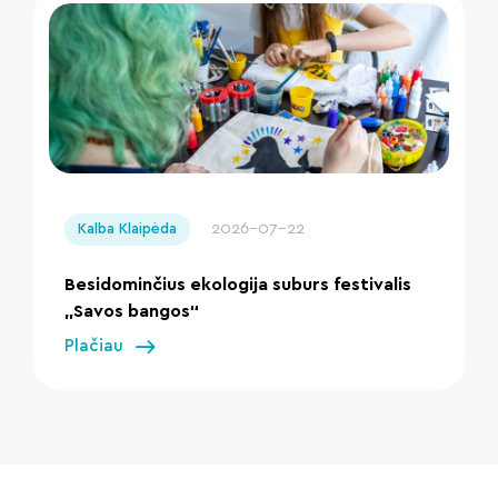
" loading="lazy"/>
2026-07-22
Kalba Klaipėda
Besidominčius ekologija suburs festivalis
„Savos bangos“
Plačiau