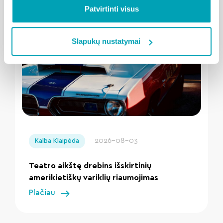
Patvirtinti visus
Susijusios naujienos
Slapukų nustatymai
" loading="lazy"/>
2026-08-03
Kalba Klaipėda
Teatro aikštę drebins išskirtinių
amerikietiškų variklių riaumojimas
Plačiau