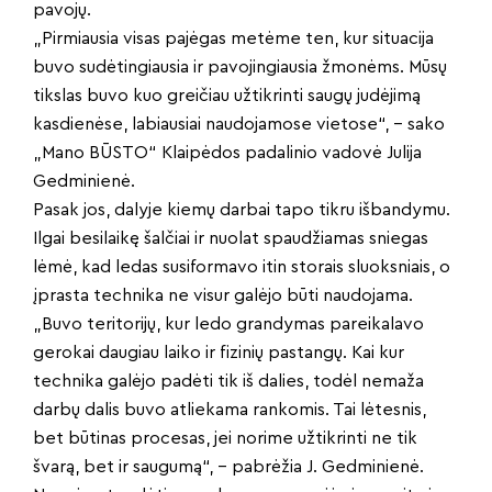
pavojų.
„Pirmiausia visas pajėgas metėme ten, kur situacija
buvo sudėtingiausia ir pavojingiausia žmonėms. Mūsų
tikslas buvo kuo greičiau užtikrinti saugų judėjimą
kasdienėse, labiausiai naudojamose vietose“, – sako
„Mano BŪSTO“ Klaipėdos padalinio vadovė Julija
Gedminienė.
Pasak jos, dalyje kiemų darbai tapo tikru išbandymu.
Ilgai besilaikę šalčiai ir nuolat spaudžiamas sniegas
lėmė, kad ledas susiformavo itin storais sluoksniais, o
įprasta technika ne visur galėjo būti naudojama.
„Buvo teritorijų, kur ledo grandymas pareikalavo
gerokai daugiau laiko ir fizinių pastangų. Kai kur
technika galėjo padėti tik iš dalies, todėl nemaža
darbų dalis buvo atliekama rankomis. Tai lėtesnis,
bet būtinas procesas, jei norime užtikrinti ne tik
švarą, bet ir saugumą“, – pabrėžia J. Gedminienė.