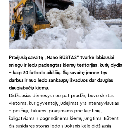
Praėjusią savaitę „Mano BŪSTAS“ tvarkė labiausiai
sniegu ir ledu padengtas kiemų teritorijas, kurių dydis
– kaip 30 futbolo aikščių. Šią savaitę įmonė tęs
darbus ir nuo ledo sankaupų išvaduos dar daugiau
daugiabučių kiemų.
Didžiausias dėmesys nuo pat pradžių buvo skirtas
vietoms, kur gyventojų judėjimas yra intensyviausias
– pėsčiųjų takams, praėjimams prie laiptinių,
šaligatviams ir pagrindinėms kiemų jungtims. Būtent
čia susidaręs storas ledo sluoksnis kėlė didžiausią