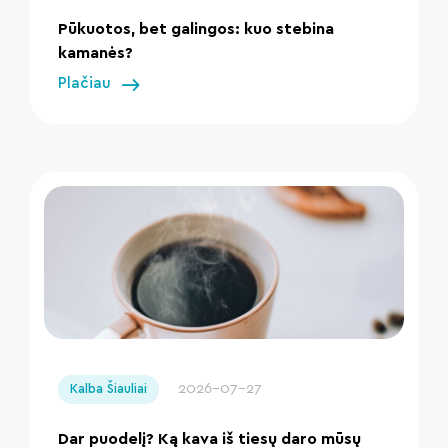
Pūkuotos, bet galingos: kuo stebina
kamanės?
Plačiau
" loading="lazy"/>
2026-07-27
Kalba Šiauliai
Dar puodelį? Ką kava iš tiesų daro mūsų