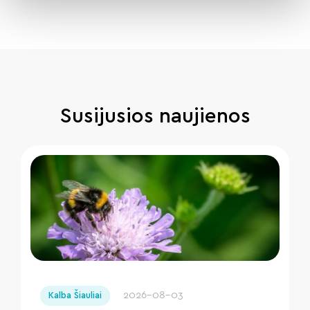
Susijusios naujienos
" loading="lazy"/>
2026-08-03
Kalba Šiauliai