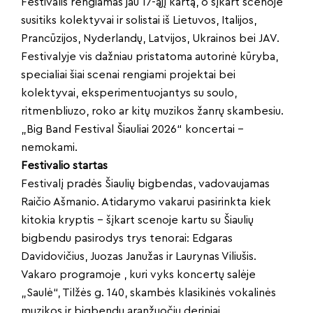
Festivalis rengiamas jau 17-ąjį kartą, o šįkart scenoje
susitiks kolektyvai ir solistai iš Lietuvos, Italijos,
Prancūzijos, Nyderlandų, Latvijos, Ukrainos bei JAV.
Festivalyje vis dažniau pristatoma autorinė kūryba,
specialiai šiai scenai rengiami projektai bei
kolektyvai, eksperimentuojantys su soulo,
ritmenbliuzo, roko ar kitų muzikos žanrų skambesiu.
„Big Band Festival Šiauliai 2026“ koncertai –
nemokami.
Festivalio startas
Festivalį pradės Šiaulių bigbendas, vadovaujamas
Raičio Ašmanio. Atidarymo vakarui pasirinkta kiek
kitokia kryptis – šįkart scenoje kartu su Šiaulių
bigbendu pasirodys trys tenorai: Edgaras
Davidovičius, Juozas Janužas ir Laurynas Viliušis.
Vakaro programoje , kuri vyks koncertų salėje
„Saulė“, Tilžės g. 140, skambės klasikinės vokalinės
muzikos ir bigbendų aranžuočių deriniai.