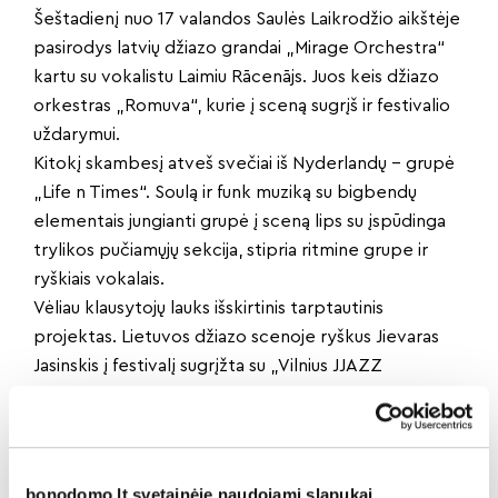
Šeštadienį nuo 17 valandos Saulės Laikrodžio aikštėje
pasirodys latvių džiazo grandai „Mirage Orchestra“
kartu su vokalistu Laimiu Rācenājs. Juos keis džiazo
orkestras „Romuva“, kurie į sceną sugrįš ir festivalio
uždarymui.
Kitokį skambesį atveš svečiai iš Nyderlandų – grupė
„Life n Times“. Soulą ir funk muziką su bigbendų
elementais jungianti grupė į sceną lips su įspūdinga
trylikos pučiamųjų sekcija, stipria ritmine grupe ir
ryškiais vokalais.
Vėliau klausytojų lauks išskirtinis tarptautinis
projektas. Lietuvos džiazo scenoje ryškus Jievaras
Jasinskis į festivalį sugrįžta su „Vilnius JJAZZ
Ensemble“, prancūzų kolektyvu „La Caja Negra“ bei
vokaliste Ilana Bensemhoun. Jų programoje svarbi
vieta skiriama improvizacijai, originalioms
aranžuotėms ir gyvam muzikantų dialogui.
bonodomo.lt svetainėje naudojami slapukai