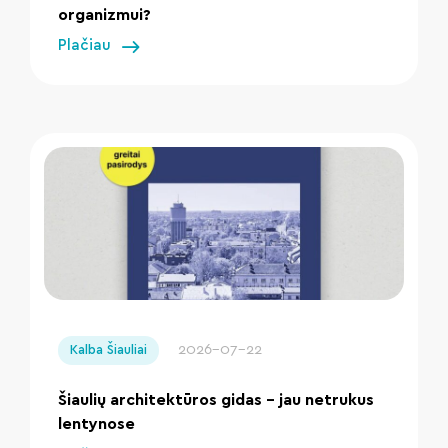
organizmui?
Plačiau
" loading="lazy"/>
2026-07-22
Kalba Šiauliai
Šiaulių architektūros gidas – jau netrukus
lentynose