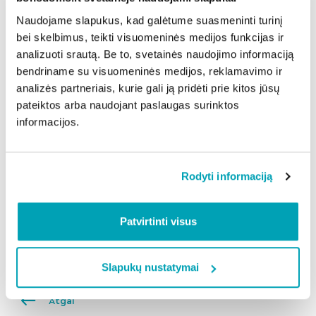
Festivalio uždarymui į sceną lips legendinė miesto
Naudojame slapukus, kad galėtume suasmeninti turinį
grupė BIX kartu su „Romuva“, šiemet mininčia 15
bei skelbimus, teikti visuomeninės medijos funkcijas ir
metų jubiliejų.
analizuoti srautą. Be to, svetainės naudojimo informaciją
Specialiai šiam vakarui puikiai pažįstami BIX kūriniai
bendriname su visuomeninės medijos, reklamavimo ir
bus papildyti pučiamųjų sekcijomis ir bigbendų
analizės partneriais, kurie gali ją pridėti prie kitos jūsų
aranžuotėmis, o bendras pasirodymas taps vienu iš
pateiktos arba naudojant paslaugas surinktos
akcentų šiemet minimam 790-ajam Šiaulių miesto
informacijos.
jubiliejui.
Daugiau informacijos:
https://www.facebook.com/bigbandfestivalsiauliai
Rodyti informaciją
ir
www.saule.lt
Patvirtinti visus
Dalintis naujiena:
Slapukų nustatymai
Atgal