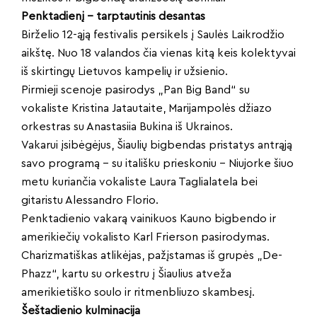
Penktadienį – tarptautinis desantas
Birželio 12-ąją festivalis persikels į Saulės Laikrodžio
aikštę. Nuo 18 valandos čia vienas kitą keis kolektyvai
iš skirtingų Lietuvos kampelių ir užsienio.
Pirmieji scenoje pasirodys „Pan Big Band“ su
vokaliste Kristina Jatautaite, Marijampolės džiazo
orkestras su Anastasiia Bukina iš Ukrainos.
Vakarui įsibėgėjus, Šiaulių bigbendas pristatys antrąją
savo programą – su itališku prieskoniu – Niujorke šiuo
metu kuriančia vokaliste Laura Taglialatela bei
gitaristu Alessandro Florio.
Penktadienio vakarą vainikuos Kauno bigbendo ir
amerikiečių vokalisto Karl Frierson pasirodymas.
Charizmatiškas atlikėjas, pažįstamas iš grupės „De-
Phazz“, kartu su orkestru į Šiaulius atveža
amerikietiško soulo ir ritmenbliuzo skambesį.
Šeštadienio kulminacija