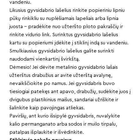
vandeniu.
Likusius gyvsidabrio lašelius rinkite popieriniu lipniu
pūkų rinkikliu su nuplėšiamais lapeliais arba lipnia
juosta – pradėkite nuo užteršto ploto pakraščių ir
rinkite vidurio link. Surinktus gyvsidabrio lašelius
kartu su popieriumi įdėkite į stiklinį indą su vandeniu.
Smulkiausius gyvsidabrio lašelius galite surinkti
naudodami vienkartinį švirkštą.
Dėmesio! Jei dėvite metalinio gyvsidabrio lašais
užterštus drabužius ar avite užterštą avalynę,
nevaikščiokite po namus. Jei gyvsidabris buvo
tiesiogiai patekęs ant apavo, drabužių, sudėkite juos į
dvigubus plastikinius maišus, sandariai užriškite ir
šalinkite kaip pavojingas atliekas.
Paviršių, ant kurio išsipylė gyvsidabris, nuvalykite
kalio permanganato arba sodos ir muilo tirpalu,
patalpas išplaukite ir išvėdinkite.