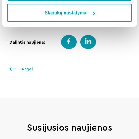
Norite išvengti nelaimės? Nelaukite, kol suduš –
Slapukų nustatymai
gyvsidabrio termometrus priduokite į didelių
gabaritų atliekų surinkimo aikšteles.
Dalintis naujiena:
Atgal
Susijusios naujienos