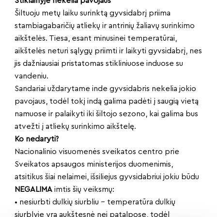
Stiklainyje nekelia pavojaus
Šiltuoju metų laiku surinktą gyvsidabrį priima
stambiagabaričių atliekų ir antrinių žaliavų surinkimo
aikštelės. Tiesa, esant minusinei temperatūrai,
aikštelės neturi sąlygų priimti ir laikyti gyvsidabrį, nes
jis dažniausiai pristatomas stikliniuose induose su
vandeniu.
Sandariai uždarytame inde gyvsidabris nekelia jokio
pavojaus, todėl tokį indą galima padėti į saugią vietą
namuose ir palaikyti iki šiltojo sezono, kai galima bus
atvežti į atliekų surinkimo aikštelę.
Ko nedaryti?
Nacionalinio visuomenės sveikatos centro prie
Sveikatos apsaugos ministerijos duomenimis,
atsitikus šiai nelaimei, išsiliejus gyvsidabriui jokiu būdu
NEGALIMA
imtis šių veiksmų:
• nesiurbti dulkių siurbliu – temperatūra dulkių
siurblyje yra aukštesnė nei patalpose, todėl