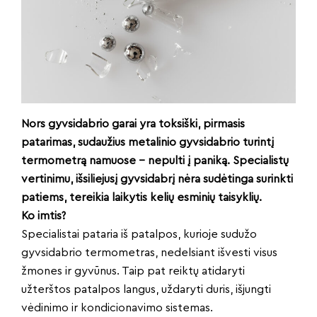
Nors gyvsidabrio garai yra toksiški, pirmasis
patarimas, sudaužius metalinio gyvsidabrio turintį
termometrą namuose – nepulti į paniką. Specialistų
vertinimu, išsiliejusį gyvsidabrį nėra sudėtinga surinkti
patiems, tereikia laikytis kelių esminių taisyklių.
Ko imtis?
Specialistai pataria iš patalpos, kurioje sudužo
gyvsidabrio termometras, nedelsiant išvesti visus
žmones ir gyvūnus. Taip pat reiktų atidaryti
užterštos patalpos langus, uždaryti duris, išjungti
vėdinimo ir kondicionavimo sistemas.