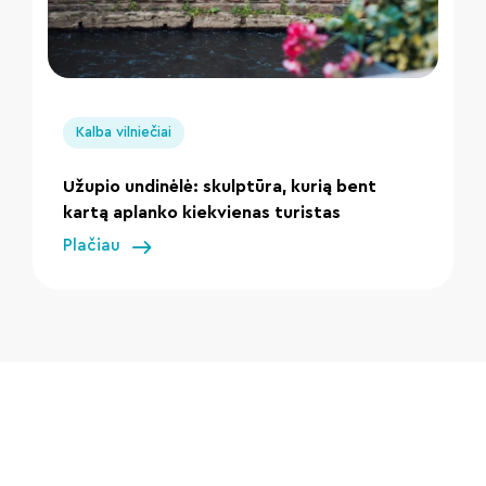
" loading="lazy"/>
Kalba vilniečiai
Užupio undinėlė: skulptūra, kurią bent
kartą aplanko kiekvienas turistas
Plačiau