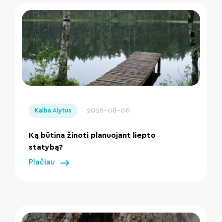
" loading="lazy"/>
2026-08-06
Kalba Alytus
Ką būtina žinoti planuojant liepto
statybą?
Plačiau