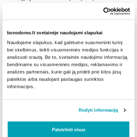
gyvsidabrio garavimas bus daug kartų intensyvesnis,
o tai dar labiau užterš gyvenamąsias patalpas ir
negrįžtamai užterš dulkių siurblį;
• nešluoti – taip jį suskaidysite į dar mažesnius lašelius
bonodomo.lt svetainėje naudojami slapukai
ir paskleisite dar plačiau;
Naudojame slapukus, kad galėtume suasmeninti turinį
• nepilti į nuotekų sistemą – jis gali patekti į
bei skelbimus, teikti visuomeninės medijos funkcijas ir
paviršinius vandenis;
analizuoti srautą. Be to, svetainės naudojimo informaciją
• neskalbti užterštų drabužių skalbimo mašina –
bendriname su visuomeninės medijos, reklamavimo ir
gyvsidabris negrįžtamai užterš skalbimo mašiną;
analizės partneriais, kurie gali ją pridėti prie kitos jūsų
• nemesti į ugnį – aukštoje temperatūroje susidaro
pateiktos arba naudojant paslaugas surinktos
pavojingos gyvsidabrio garų koncentracijos.
informacijos.
Išvengti nelaimės
Jei rinkti gyvsidabrio nedrįstate patys ar išsiliejo
didesnis šios medžiagos kiekis, skambinkite 112 ir
Rodyti informaciją
kvieskite ugniagesius gelbėtojus. Jie mechaniškai ir
cheminėmis priemonėmis iš aplinkos pašalins
Patvirtinti visus
gyvsidabrį, jo junginius ir garus.