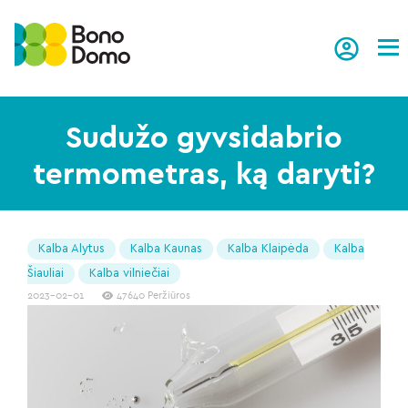
Tog
Sudužo gyvsidabrio
termometras, ką daryti?
Kalba Alytus
Kalba Kaunas
Kalba Klaipėda
Kalba
Šiauliai
Kalba vilniečiai
2023-02-01
47640 Peržiūros