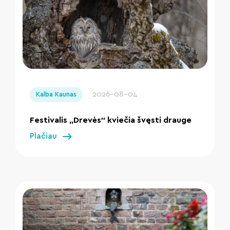
" loading="lazy"/>
2026-08-04
Kalba Kaunas
Festivalis „Drevės“ kviečia švęsti drauge
Plačiau