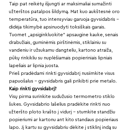
Taip pat reikėtų išjungti ar maksimaliai sumažinti
užterštos patalpos šildymą. Mat kuo aukštesnė oro
temperatūra, tuo intensyviau garuoja gyvsidabris –
didėja tikimybė apsinuodyti toksiškais garais.
Tuomet „apsiginkluokite“ apsaugine kauke, senais
drabužiais, guminėmis pirštinėmis, stiklainiu su
vandeniu ir užsukamu dangteliu, kartono atraiža,
pūkų rinkikliu su nuplėšiamais popieriniais lipniais
lapeliais ar lipnia juosta.
Prieš pradėdami rinkti gyvsidabrį nusiimkite visus
papuošalus – gyvsidabris gali prikibti prie metalo.
Kaip rinkti gyvsidabrį?
Visų pirma surinkite sudužusio termometro stiklo
šukes. Gyvsidabrio lašelius pradėkite rinkti nuo
užteršto ploto krašto į vidurį – stumkite standžiu
popieriumi ar kartonu ant kito standaus popieriaus
lapo. Jį kartu su gyvsidabriu dėkite į stiklinį indą su