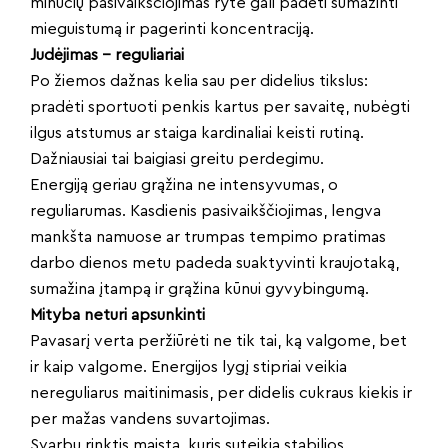
minučių pasivaikščiojimas ryte gali padėti sumažinti
mieguistumą ir pagerinti koncentraciją.
Judėjimas – reguliariai
Po žiemos dažnas kelia sau per didelius tikslus:
pradėti sportuoti penkis kartus per savaitę, nubėgti
ilgus atstumus ar staiga kardinaliai keisti rutiną.
Dažniausiai tai baigiasi greitu perdegimu.
Energiją geriau grąžina ne intensyvumas, o
reguliarumas. Kasdienis pasivaikščiojimas, lengva
mankšta namuose ar trumpas tempimo pratimas
darbo dienos metu padeda suaktyvinti kraujotaką,
sumažina įtampą ir grąžina kūnui gyvybingumą.
Mityba neturi apsunkinti
Pavasarį verta peržiūrėti ne tik tai, ką valgome, bet
ir kaip valgome. Energijos lygį stipriai veikia
nereguliarus maitinimasis, per didelis cukraus kiekis ir
per mažas vandens suvartojimas.
Svarbu rinktis maistą, kuris suteikia stabilios