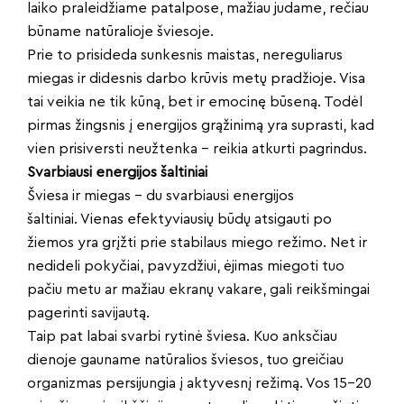
laiko praleidžiame patalpose, mažiau judame, rečiau
būname natūralioje šviesoje.
Prie to prisideda sunkesnis maistas, nereguliarus
miegas ir didesnis darbo krūvis metų pradžioje. Visa
tai veikia ne tik kūną, bet ir emocinę būseną. Todėl
pirmas žingsnis į energijos grąžinimą yra suprasti, kad
vien prisiversti neužtenka – reikia atkurti pagrindus.
Svarbiausi energijos šaltiniai
Šviesa ir miegas – du svarbiausi energijos
šaltiniai. Vienas efektyviausių būdų atsigauti po
žiemos yra grįžti prie stabilaus miego režimo. Net ir
nedideli pokyčiai, pavyzdžiui, ėjimas miegoti tuo
pačiu metu ar mažiau ekranų vakare, gali reikšmingai
pagerinti savijautą.
Taip pat labai svarbi rytinė šviesa. Kuo anksčiau
dienoje gauname natūralios šviesos, tuo greičiau
organizmas persijungia į aktyvesnį režimą. Vos 15–20