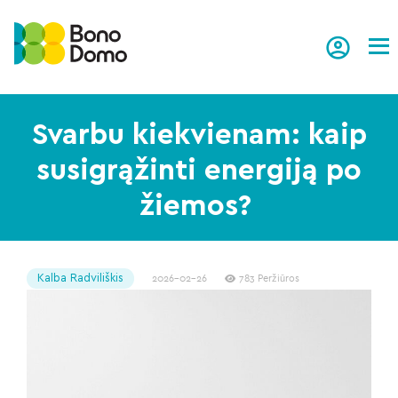
Tog
Svarbu kiekvienam: kaip
susigrąžinti energiją po
žiemos?
Kalba Radviliškis
2026-02-26
783 Peržiūros