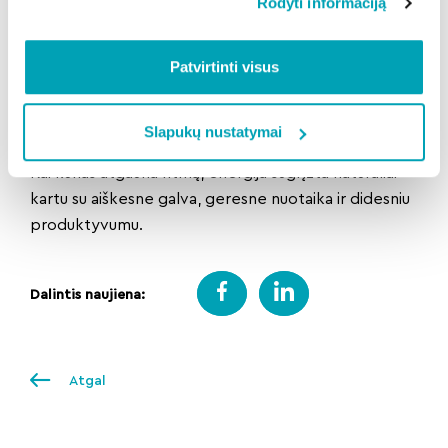
Rodyti informaciją
Po žiemos energija dažniausiai negrįžta per vieną
savaitgalį. Ji grįžta per kasdienius sprendimus, kurie
Patvirtinti visus
atrodo maži, bet ilgainiui sukuria didelį pokytį.
Vietoje radikalių pažadų sau verta rinktis tvarią
strategiją: daugiau šviesos, kokybiškesnį miegą,
Slapukų nustatymai
daugiau judėjimo ir mažiau spaudimo sau.
Kai kūnas atgauna ritmą, energija sugrįžta natūraliai –
kartu su aiškesne galva, geresne nuotaika ir didesniu
produktyvumu.
Dalintis naujiena:
Atgal