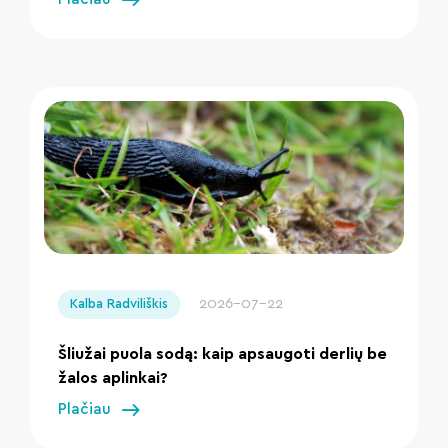
" loading="lazy"/>
2026-07-22
Kalba Radviliškis
Šliužai puola sodą: kaip apsaugoti derlių be
žalos aplinkai?
Plačiau