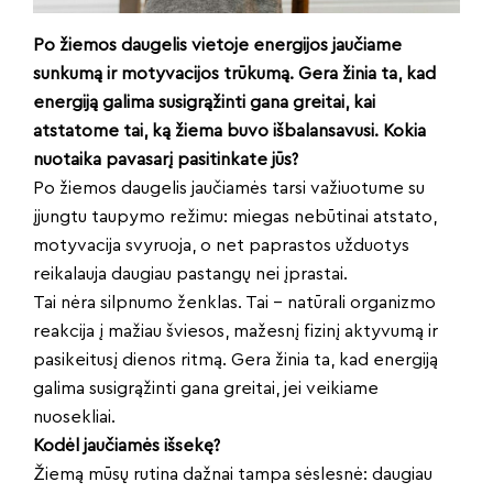
Po žiemos daugelis vietoje energijos jaučiame
sunkumą ir motyvacijos trūkumą. Gera žinia ta, kad
energiją galima susigrąžinti gana greitai, kai
atstatome tai, ką žiema buvo išbalansavusi. Kokia
nuotaika pavasarį pasitinkate jūs?
Po žiemos daugelis jaučiamės tarsi važiuotume su
įjungtu taupymo režimu: miegas nebūtinai atstato,
motyvacija svyruoja, o net paprastos užduotys
reikalauja daugiau pastangų nei įprastai.
Tai nėra silpnumo ženklas. Tai – natūrali organizmo
reakcija į mažiau šviesos, mažesnį fizinį aktyvumą ir
pasikeitusį dienos ritmą. Gera žinia ta, kad energiją
galima susigrąžinti gana greitai, jei veikiame
nuosekliai.
Kodėl jaučiamės išsekę?
Žiemą mūsų rutina dažnai tampa sėslesnė: daugiau