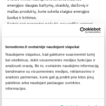
energijos: daugiau baltymų, skaidulų, daržovių ir
mažiau produktų, kurie sukelia staigius energijos
šuolius ir kritimus.
Kartais net paprastas pokytis, pavyzdžiui, sotesni
pusryčiai ar daugiau vandens dienos metu, duoda
labai greitą rezultatą.
Aiškus dienos ritmas
bonodomo.lt svetainėje naudojami slapukai
Dažnai nuovargį lemia ne tik fiziniai veiksniai, bet ir
Naudojame slapukus, kad galėtume suasmeninti turinį
chaotiška dienotvarkė. Kai diena prasideda
bei skelbimus, teikti visuomeninės medijos funkcijas ir
skubėjimu, o baigiasi darbu ar telefonu lovoje,
analizuoti srautą. Be to, svetainės naudojimo informaciją
organizmas negauna aiškių signalų, kada būti
bendriname su visuomeninės medijos, reklamavimo ir
aktyviam, o kada ilsėtis.
analizės partneriais, kurie gali ją pridėti prie kitos jūsų
Energiją padeda atkurti aiškus ritmas: reguliarus
pateiktos arba naudojant paslaugas surinktos
kėlimasis, planuotos pertraukos, trumpi
informacijos.
pasivaikščiojimai ir sąmoningas darbo pabaigos laikas.
Tai – paprasta, bet itin veiksminga.
Svarbiausia – tęstinumas