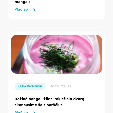
mangais
Plačiau
" loading="lazy"/>
2026-07-29
Kalba Radviliškis
Rožinė banga užlies Pakiršinio dvarą –
skanausime šaltibarščius
Plačiau