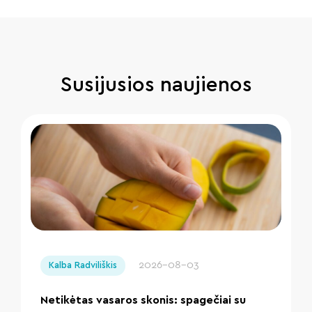
Susijusios naujienos
" loading="lazy"/>
2026-08-03
Kalba Radviliškis
Netikėtas vasaros skonis: spagečiai su