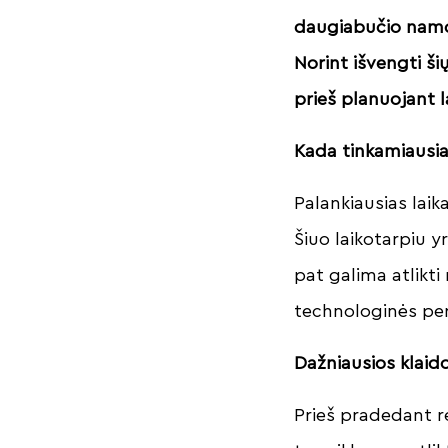
daugiabučio namo 
Norint išvengti ši
prieš planuojant 
Kada tinkamiausia
Palankiausias laik
Šiuo laikotarpiu y
pat galima atlikt
technologinės pert
Dažniausios klaid
Prieš pradedant r