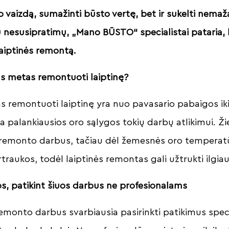
vaizdą, sumažinti būsto vertę, bet ir sukelti nemaž
ų nesusipratimų, „Mano BŪSTO“ specialistai pataria, k
laiptinės remontą.
s metas remontuoti laiptinę?
as remontuoti laiptinę yra nuo pavasario pabaigos iki
ra palankiausios oro sąlygos tokių darbų atlikimui. 
i remonto darbus, tačiau dėl žemesnės oro temperat
raukos, todėl laiptinės remontas gali užtrukti ilgiau
os, patikint šiuos darbus ne profesionalams
emonto darbus svarbiausia pasirinkti patikimus speci