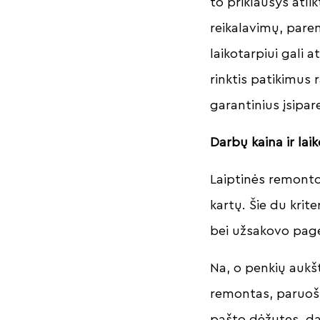
to priklausys atl
reikalavimų, pare
laikotarpiui gali a
rinktis patikimus 
garantinius įsipar
Darbų kaina ir lai
Laiptinės remonto 
kartų. Šie du krit
bei užsakovo pag
Na, o penkių aukš
remontas, paruoši
pašto dėžutes, daž