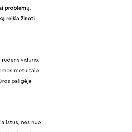
ai problemų.
ą reikia žinoti
 rudens vidurio.
Žiemos metu taip
ūros pailgėja
.
alistus, nes nuo