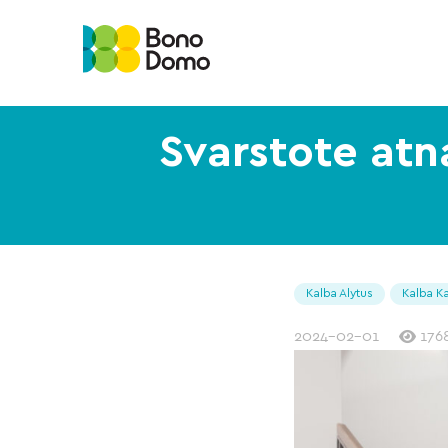
Svarstote atna
Kalba Alytus
Kalba K
2024-02-01
176