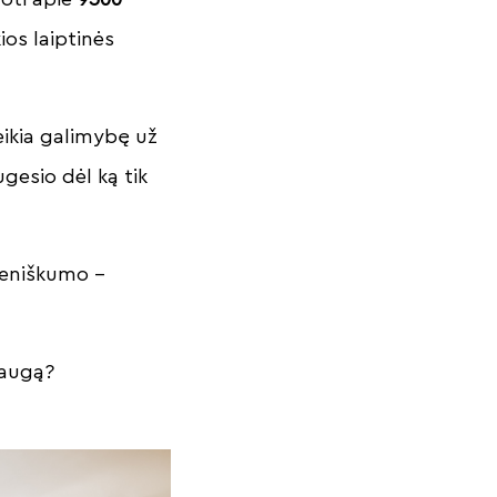
kios laiptinės
ikia galimybę už
gesio dėl ką tik
meniškumo –
laugą?