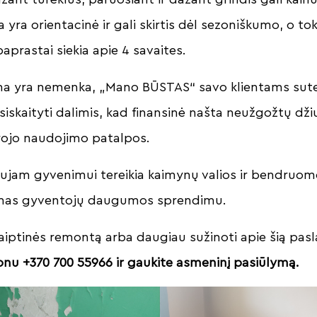
na yra orientacinė ir gali skirtis dėl sezoniškumo, o to
prastai siekia apie 4 savaites.
na yra nemenka, „Mano BŪSTAS“ savo klientams sute
siskaityti dalimis, kad finansinė našta neužgožtų džiu
rojo naudojimo patalpos.
 naujam gyvenimui tereikia kaimynų valios ir bendruo
amas gyventojų daugumos sprendimu.
 laiptinės remontą arba daugiau sužinoti apie šią pas
onu +370 700 55966 ir gaukite asmeninį pasiūlymą.