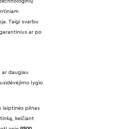
 technologinių
antiniam
oja. Taigi svarbu
 garantinius ar po
u ar daugiau
nusidėvėjimo lygio
 laiptinės pilnas
inką, keičiant
uoti apie
9500