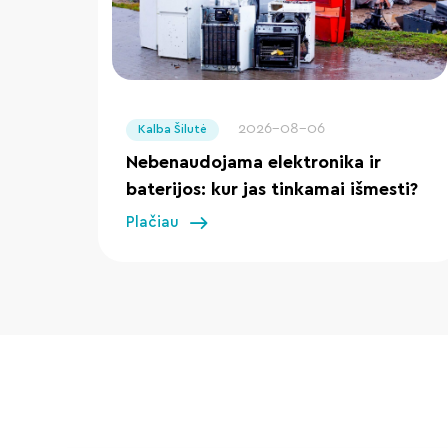
" loading="lazy"/>
2026-08-06
Kalba Šilutė
Nebenaudojama elektronika ir
baterijos: kur jas tinkamai išmesti?
Plačiau