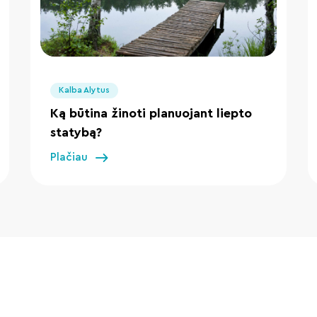
" loading="lazy"/>
Kalba Alytus
Ką būtina žinoti planuojant liepto
statybą?
Plačiau