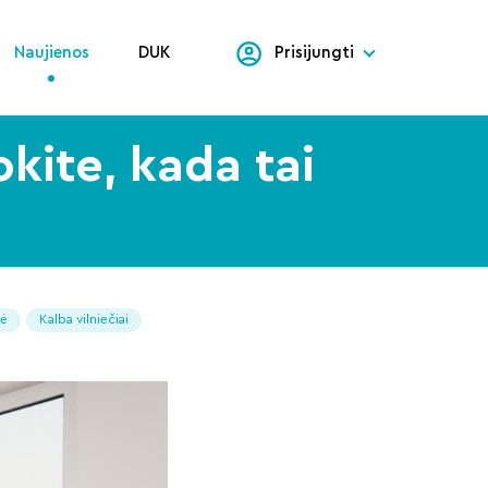
Naujienos
DUK
Prisijungti
okite, kada tai
tė
Kalba vilniečiai