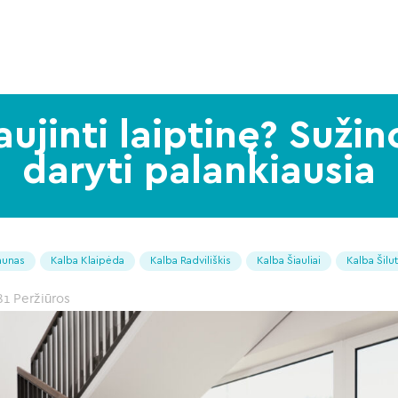
ujinti laiptinę? Sužin
daryti palankiausia
aunas
Kalba Klaipėda
Kalba Radviliškis
Kalba Šiauliai
Kalba Šilu
81 Peržiūros