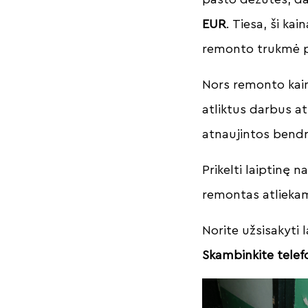
EUR
. Tiesa, ši kai
remonto trukmė pa
Nors remonto kai
atliktus darbus at
atnaujintos bend
Prikelti laiptinę
remontas atliek
Norite užsisakyti
Skambinkite telef