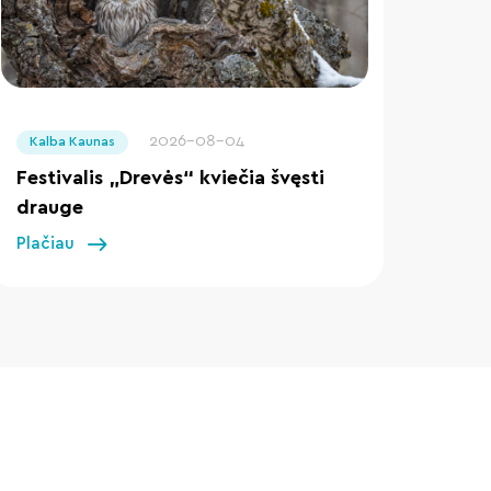
" loading="lazy"/>
2026-08-04
Kalba Kaunas
Festivalis „Drevės“ kviečia švęsti
drauge
Plačiau