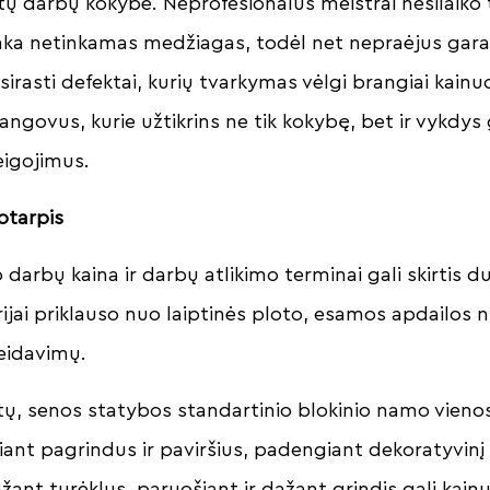
iktų darbų kokybė. Neprofesionalūs meistrai nesilaiko
nka netinkamas medžiagas, todėl net nepraėjus gar
tsirasti defektai, kurių tvarkymas vėlgi brangiai kainu
rangovus, kurie užtikrins ne tik kokybę, bet ir vykdys
eigojimus.
kotarpis
darbų kaina ir darbų atlikimo terminai gali skirtis d
erijai priklauso nuo laiptinės ploto, esamos apdailos 
eidavimų.
tų, senos statybos standartinio blokinio namo vienos
ant pagrindus ir paviršius, padengiant dekoratyvinį t
ant turėklus, paruošiant ir dažant grindis gali kain