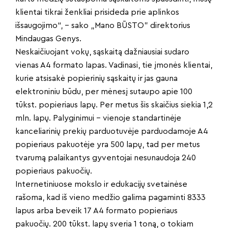
klientai tikrai ženkliai prisideda prie aplinkos
išsaugojimo“, – sako „Mano BŪSTO” direktorius
Mindaugas Genys.
Neskaičiuojant vokų, sąskaitą dažniausiai sudaro
vienas A4 formato lapas. Vadinasi, tie įmonės klientai,
kurie atsisakė popierinių sąskaitų ir jas gauna
elektroniniu būdu, per mėnesį sutaupo apie 100
tūkst. popieriaus lapų. Per metus šis skaičius siekia 1,2
mln. lapų. Palyginimui – vienoje standartinėje
kanceliarinių prekių parduotuvėje parduodamoje A4
popieriaus pakuotėje yra 500 lapų, tad per metus
tvarumą palaikantys gyventojai nesunaudoja 240
popieriaus pakuočių.
Internetiniuose mokslo ir edukacijų svetainėse
rašoma, kad iš vieno medžio galima pagaminti 8333
lapus arba beveik 17 A4 formato popieriaus
pakuočių. 200 tūkst. lapų sveria 1 toną, o tokiam