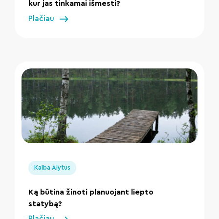
kur jas tinkamai išmesti?
Plačiau
" loading="lazy"/>
Kalba Alytus
Ką būtina žinoti planuojant liepto
statybą?
Plačiau