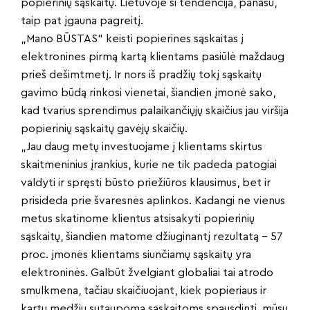
popierinių sąskaitų. Lietuvoje ši tendencija, panašu,
taip pat įgauna pagreitį.
„Mano BŪSTAS“ keisti popierines sąskaitas į
elektronines pirmą kartą klientams pasiūlė maždaug
prieš dešimtmetį. Ir nors iš pradžių tokį sąskaitų
gavimo būdą rinkosi vienetai, šiandien įmonė sako,
kad tvarius sprendimus palaikančiųjų skaičius jau viršija
popierinių sąskaitų gavėjų skaičių.
„Jau daug metų investuojame į klientams skirtus
skaitmeninius įrankius, kurie ne tik padeda patogiai
valdyti ir spręsti būsto priežiūros klausimus, bet ir
prisideda prie švaresnės aplinkos. Kadangi ne vienus
metus skatinome klientus atsisakyti popierinių
sąskaitų, šiandien matome džiuginantį rezultatą – 57
proc. įmonės klientams siunčiamų sąskaitų yra
elektroninės. Galbūt žvelgiant globaliai tai atrodo
smulkmena, tačiau skaičiuojant, kiek popieriaus ir
kartu medžių sutaupoma sąskaitoms spausdinti, mūsų