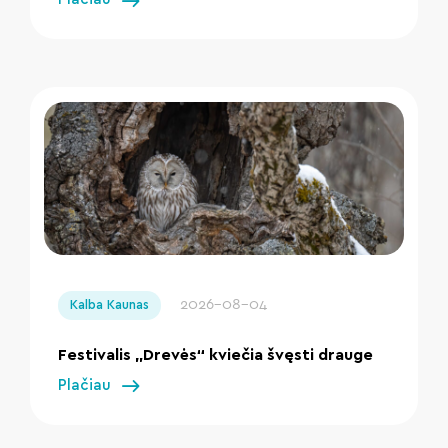
" loading="lazy"/>
2026-08-04
Kalba Kaunas
Festivalis „Drevės“ kviečia švęsti drauge
Plačiau