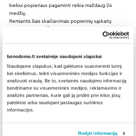
kiekiui popieriaus pagaminti reikia maždaug 24
medžių.
Remiantis šiais skaičiavimais popierinių sąskaitų
atsisakę „Mano BŪSTO“ klientai per metus išsaugo
apie 144 medžius. Skaičiuojama, kad vienas medis
vidutiniškai per metus sugeria apie 10 kg anglies
dioksido (CO2), tad popierinių sąskaitų atsisakę
bonodomo.lt svetainėje naudojami slapukai
įmonės klientai neabejotinai prisideda prie švaresnės
Naudojame slapukus, kad galėtume suasmeninti turinį
aplinkos kūrimo.
bei skelbimus, teikti visuomeninės medijos funkcijas ir
analizuoti srautą. Be to, svetainės naudojimo informaciją
bendriname su visuomeninės medijos, reklamavimo ir
Dalintis naujiena:
analizės partneriais, kurie gali ją pridėti prie kitos jūsų
pateiktos arba naudojant paslaugas surinktos
informacijos.
Atgal
Rodyti informaciją