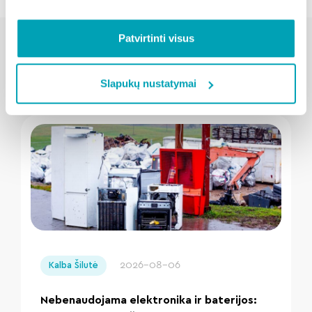
Patvirtinti visus
Susijusios naujienos
Slapukų nustatymai
" loading="lazy"/>
2026-08-06
Kalba Šilutė
Nebenaudojama elektronika ir baterijos: