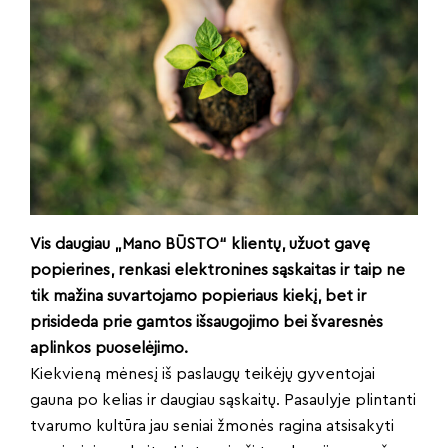
Vis daugiau „Mano BŪSTO“ klientų, užuot gavę
popierines, renkasi elektronines sąskaitas ir taip ne
tik mažina suvartojamo popieriaus kiekį, bet ir
prisideda prie gamtos išsaugojimo bei švaresnės
aplinkos puoselėjimo.
Kiekvieną mėnesį iš paslaugų teikėjų gyventojai
gauna po kelias ir daugiau sąskaitų. Pasaulyje plintanti
tvarumo kultūra jau seniai žmonės ragina atsisakyti